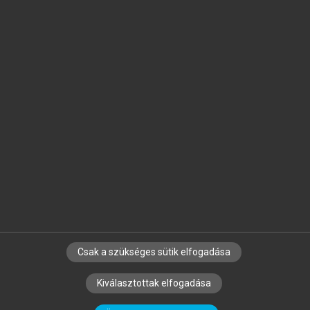
Jelöld meg a számodra fontos részeket, és
készíts
saját
jegyzeteket!
Egyéni előfizetéssel további
MeRSZ+ funkciókat
és
tartalmakat is elérhetsz.
Csak a szükséges sütik elfogadása
SZERZŐKNEK
CÉGEKNEK
KÖNYVTÁROSOKNAK
Kiválasztottak elfogadása
SZERKESZTÉSI ÉS LEKTORÁLÁSI ALAPELVEK