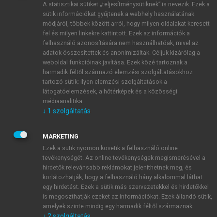
A statisztikai sütiket „teljesítménysütiknek” is nevezik. Ezek a
sütik információkat gyűjtenek a webhely használatának
módjáról, többek között arról, hogy milyen oldalakat keresett
ÚJ FIÓK LÉTREHOZÁSA
fel és milyen linkekre kattintott. Ezek az információk a
1 óra díjmentes hozzáférés
felhasználó azonosítására nem használhatóak, mivel az
adatok összesítettek és anonimizáltak. Céljuk kizárólag a
weboldal funkcióinak javítása. Ezek közé tartoznak a
E-MAIL-CÍM
harmadik féltől származó elemzési szolgáltatásokhoz
tartozó sütik; ilyen elemzési szolgáltatások a
látogatóelemzések, a hőtérképek és a közösségi
NÉV
médiaanalitika.
↓
1
szolgáltatás
JELSZÓ
MARKETING
Ezek a sütik nyomon követik a felhasználó online
tevékenységét. Az online tevékenységek megismerésével a
JELSZÓ ÚJRA
hirdetők relevánsabb reklámokat jeleníthetnek meg, és
korlátozhatják, hogy a felhasználó hány alkalommal láthat
egy hirdetést. Ezek a sütik más szervezetekkel és hirdetőkkel
is megoszthatják ezeket az információkat. Ezek állandó sütik,
Kérek értesítést a MeRSZ újdonságairól, akcióiról.
amelyek szinte mindig egy harmadik féltől származnak.
↓
2
szolgáltatás