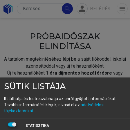
person
search
menu
BELÉPÉS
PRÓBAIDŐSZAK
ELINDÍTÁSA
A tartalom megtekintéséhez lépj be a saját fiókoddal, iskolai
azonosítóddal vagy új felhasználóként.
Új felhasználóként
1 óra díjmentes hozzáférésre
vagy
jogosult.
SÜTIK LISTÁJA
A próbaidőszak elindításához,
jelentkezz
be meglévő
fiókoddal,
vagy hozz létre új fiókot.
Itt láthatja és testreszabhatja az önről gyűjtött információkat.
További információért kérjük, olvasd el az
adatvédelmi
A regisztráció után a
próbaidőszak
automatikusan
elindul.
tájékoztatónkat
.
BELÉPÉS SAJÁT FIÓKKAL
STATISZTIKA