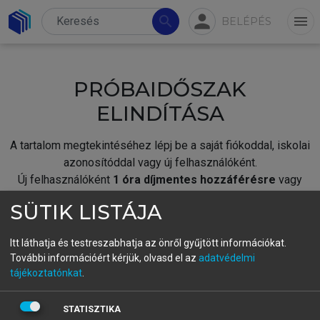
person
search
menu
BELÉPÉS
PRÓBAIDŐSZAK
ELINDÍTÁSA
A tartalom megtekintéséhez lépj be a saját fiókoddal, iskolai
azonosítóddal vagy új felhasználóként.
Új felhasználóként
1 óra díjmentes hozzáférésre
vagy
jogosult.
SÜTIK LISTÁJA
A próbaidőszak elindításához,
jelentkezz
be meglévő
fiókoddal,
vagy hozz létre új fiókot.
Itt láthatja és testreszabhatja az önről gyűjtött információkat.
További információért kérjük, olvasd el az
adatvédelmi
A regisztráció után a
próbaidőszak
automatikusan
elindul.
tájékoztatónkat
.
BELÉPÉS SAJÁT FIÓKKAL
STATISZTIKA