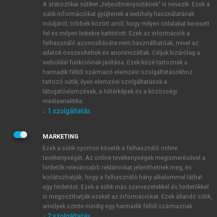
A statisztikai sütiket „teljesítménysütiknek” is nevezik. Ezek a
sütik információkat gyűjtenek a webhely használatának
módjáról, többek között arról, hogy milyen oldalakat keresett
ÚJ FIÓK LÉTREHOZÁSA
fel és milyen linkekre kattintott. Ezek az információk a
1 óra díjmentes hozzáférés
felhasználó azonosítására nem használhatóak, mivel az
adatok összesítettek és anonimizáltak. Céljuk kizárólag a
weboldal funkcióinak javítása. Ezek közé tartoznak a
E-MAIL-CÍM
harmadik féltől származó elemzési szolgáltatásokhoz
tartozó sütik; ilyen elemzési szolgáltatások a
látogatóelemzések, a hőtérképek és a közösségi
NÉV
médiaanalitika.
↓
1
szolgáltatás
JELSZÓ
MARKETING
Ezek a sütik nyomon követik a felhasználó online
tevékenységét. Az online tevékenységek megismerésével a
JELSZÓ ÚJRA
hirdetők relevánsabb reklámokat jeleníthetnek meg, és
korlátozhatják, hogy a felhasználó hány alkalommal láthat
egy hirdetést. Ezek a sütik más szervezetekkel és hirdetőkkel
is megoszthatják ezeket az információkat. Ezek állandó sütik,
Kérek értesítést a MeRSZ újdonságairól, akcióiról.
amelyek szinte mindig egy harmadik féltől származnak.
↓
2
szolgáltatás