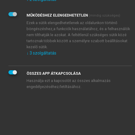
Kérek értesítést az Akadémiai Kiadó Zrt. újdonságairól,
akcióiról.
MŰKÖDÉSHEZ ELENGEDHETETLEN
(mindig szükséges)
Az
Adatkezelési tájékoztatóban
foglaltakat tudomásul
veszem és elfogadom.
Ezek a sütik elengedhetetlenek az oldalunkon történő
Az
Általános vásárlási feltételeket
, valamint a
szotar.net
és a
böngészéshez,a funkciók használatához, és a felhasználók
mersz.hu
oldalak licencszerződéseiben foglaltakat
nem tilthatják le azokat. A feltétlenül szükséges sütik közé
tudomásul veszem és elfogadom.
tartoznak többek között a személyre szabott beállításokat
kezelő sütik.
↓
3
szolgáltatás
KIPRÓBÁLOM
ÖSSZES APP ÁTKAPCSOLÁSA
Használja ezt a kapcsolót az összes alkalmazás
engedélyezéséhez/letiltásához.
MIÉRT ÉRDEMES A MERSZ ONLINE
OKOSKÖNYVTÁRAT HASZNÁLNI?