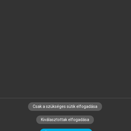
Jelöld meg a számodra fontos részeket, és
készíts
saját
jegyzeteket!
Egyéni előfizetéssel további
MeRSZ+ funkciókat
és
tartalmakat is elérhetsz.
Csak a szükséges sütik elfogadása
SZERZŐKNEK
CÉGEKNEK
KÖNYVTÁROSOKNAK
Kiválasztottak elfogadása
SZERKESZTÉSI ÉS LEKTORÁLÁSI ALAPELVEK