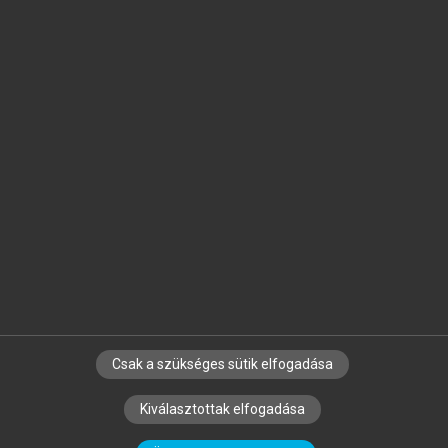
Jelöld meg a számodra fontos részeket, és
készíts
saját
jegyzeteket!
Egyéni előfizetéssel további
MeRSZ+ funkciókat
és
tartalmakat is elérhetsz.
Csak a szükséges sütik elfogadása
SZERZŐKNEK
CÉGEKNEK
KÖNYVTÁROSOKNAK
Kiválasztottak elfogadása
SZERKESZTÉSI ÉS LEKTORÁLÁSI ALAPELVEK