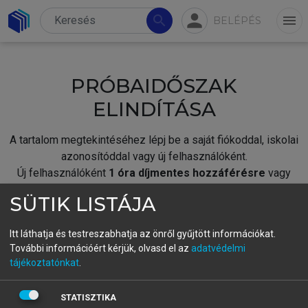
person
search
menu
BELÉPÉS
PRÓBAIDŐSZAK
ELINDÍTÁSA
A tartalom megtekintéséhez lépj be a saját fiókoddal, iskolai
azonosítóddal vagy új felhasználóként.
Új felhasználóként
1 óra díjmentes hozzáférésre
vagy
jogosult.
SÜTIK LISTÁJA
A próbaidőszak elindításához,
jelentkezz
be meglévő
fiókoddal,
vagy hozz létre új fiókot.
Itt láthatja és testreszabhatja az önről gyűjtött információkat.
További információért kérjük, olvasd el az
adatvédelmi
A regisztráció után a
próbaidőszak
automatikusan
elindul.
tájékoztatónkat
.
BELÉPÉS SAJÁT FIÓKKAL
STATISZTIKA