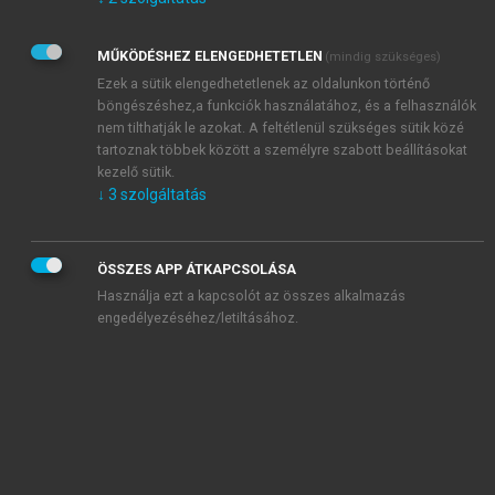
Kérek értesítést az Akadémiai Kiadó Zrt. újdonságairól,
akcióiról.
MŰKÖDÉSHEZ ELENGEDHETETLEN
(mindig szükséges)
Az
Adatkezelési tájékoztatóban
foglaltakat tudomásul
veszem és elfogadom.
Ezek a sütik elengedhetetlenek az oldalunkon történő
Az
Általános vásárlási feltételeket
, valamint a
szotar.net
és a
böngészéshez,a funkciók használatához, és a felhasználók
mersz.hu
oldalak licencszerződéseiben foglaltakat
nem tilthatják le azokat. A feltétlenül szükséges sütik közé
tudomásul veszem és elfogadom.
tartoznak többek között a személyre szabott beállításokat
kezelő sütik.
↓
3
szolgáltatás
KIPRÓBÁLOM
ÖSSZES APP ÁTKAPCSOLÁSA
Használja ezt a kapcsolót az összes alkalmazás
engedélyezéséhez/letiltásához.
MIÉRT ÉRDEMES A MERSZ ONLINE
OKOSKÖNYVTÁRAT HASZNÁLNI?