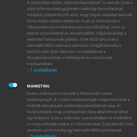
A statisztikai sütiket „teljesítménysütiknek” is nevezik. Ezek a
sütik információkat gyűjtenek a webhely használatának
módjáról, többek között arról, hogy milyen oldalakat keresett
ÚJ FIÓK LÉTREHOZÁSA
fel és milyen linkekre kattintott. Ezek az információk a
1 óra díjmentes hozzáférés
felhasználó azonosítására nem használhatóak, mivel az
adatok összesítettek és anonimizáltak. Céljuk kizárólag a
weboldal funkcióinak javítása. Ezek közé tartoznak a
E-MAIL-CÍM
harmadik féltől származó elemzési szolgáltatásokhoz
tartozó sütik; ilyen elemzési szolgáltatások a
látogatóelemzések, a hőtérképek és a közösségi
NÉV
médiaanalitika.
↓
1
szolgáltatás
JELSZÓ
MARKETING
Ezek a sütik nyomon követik a felhasználó online
tevékenységét. Az online tevékenységek megismerésével a
JELSZÓ ÚJRA
hirdetők relevánsabb reklámokat jeleníthetnek meg, és
korlátozhatják, hogy a felhasználó hány alkalommal láthat
egy hirdetést. Ezek a sütik más szervezetekkel és hirdetőkkel
is megoszthatják ezeket az információkat. Ezek állandó sütik,
Kérek értesítést a MeRSZ újdonságairól, akcióiról.
amelyek szinte mindig egy harmadik féltől származnak.
↓
2
szolgáltatás