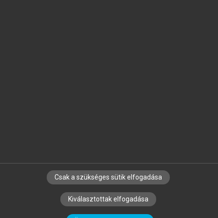
Jelöld meg a számodra fontos részeket, és
készíts
saját
jegyzeteket!
Egyéni előfizetéssel további
MeRSZ+ funkciókat
és
tartalmakat is elérhetsz.
Csak a szükséges sütik elfogadása
SZERZŐKNEK
CÉGEKNEK
KÖNYVTÁROSOKNAK
Kiválasztottak elfogadása
SZERKESZTÉSI ÉS LEKTORÁLÁSI ALAPELVEK