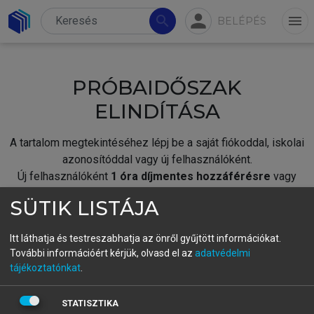
person
search
menu
BELÉPÉS
PRÓBAIDŐSZAK
ELINDÍTÁSA
A tartalom megtekintéséhez lépj be a saját fiókoddal, iskolai
azonosítóddal vagy új felhasználóként.
Új felhasználóként
1 óra díjmentes hozzáférésre
vagy
jogosult.
SÜTIK LISTÁJA
A próbaidőszak elindításához,
jelentkezz
be meglévő
fiókoddal,
vagy hozz létre új fiókot.
Itt láthatja és testreszabhatja az önről gyűjtött információkat.
További információért kérjük, olvasd el az
adatvédelmi
A regisztráció után a
próbaidőszak
automatikusan
elindul.
tájékoztatónkat
.
BELÉPÉS SAJÁT FIÓKKAL
STATISZTIKA