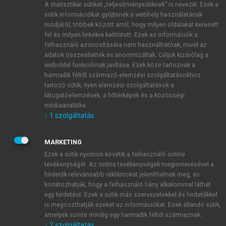
A statisztikai sütiket „teljesítménysütiknek” is nevezik. Ezek a
sütik információkat gyűjtenek a webhely használatának
módjáról, többek között arról, hogy milyen oldalakat keresett
ÚJ FIÓK LÉTREHOZÁSA
fel és milyen linkekre kattintott. Ezek az információk a
1 óra díjmentes hozzáférés
felhasználó azonosítására nem használhatóak, mivel az
adatok összesítettek és anonimizáltak. Céljuk kizárólag a
weboldal funkcióinak javítása. Ezek közé tartoznak a
E-MAIL-CÍM
harmadik féltől származó elemzési szolgáltatásokhoz
tartozó sütik; ilyen elemzési szolgáltatások a
látogatóelemzések, a hőtérképek és a közösségi
NÉV
médiaanalitika.
↓
1
szolgáltatás
JELSZÓ
MARKETING
Ezek a sütik nyomon követik a felhasználó online
tevékenységét. Az online tevékenységek megismerésével a
JELSZÓ ÚJRA
hirdetők relevánsabb reklámokat jeleníthetnek meg, és
korlátozhatják, hogy a felhasználó hány alkalommal láthat
egy hirdetést. Ezek a sütik más szervezetekkel és hirdetőkkel
is megoszthatják ezeket az információkat. Ezek állandó sütik,
Kérek értesítést a MeRSZ újdonságairól, akcióiról.
amelyek szinte mindig egy harmadik féltől származnak.
↓
2
szolgáltatás