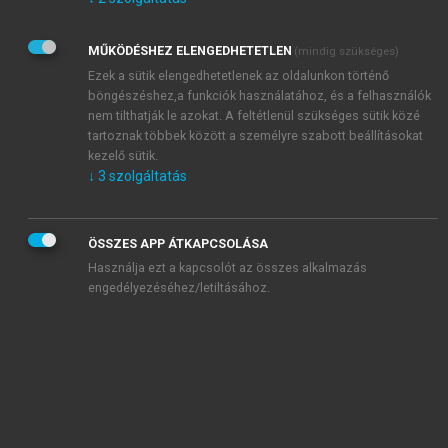
Kérek értesítést az Akadémiai Kiadó Zrt. újdonságairól,
akcióiról.
MŰKÖDÉSHEZ ELENGEDHETETLEN
(mindig szükséges)
Az
Adatkezelési tájékoztatóban
foglaltakat tudomásul
veszem és elfogadom.
Ezek a sütik elengedhetetlenek az oldalunkon történő
Az
Általános vásárlási feltételeket
, valamint a
szotar.net
és a
böngészéshez,a funkciók használatához, és a felhasználók
mersz.hu
oldalak licencszerződéseiben foglaltakat
nem tilthatják le azokat. A feltétlenül szükséges sütik közé
tudomásul veszem és elfogadom.
tartoznak többek között a személyre szabott beállításokat
kezelő sütik.
↓
3
szolgáltatás
KIPRÓBÁLOM
ÖSSZES APP ÁTKAPCSOLÁSA
Használja ezt a kapcsolót az összes alkalmazás
engedélyezéséhez/letiltásához.
MIÉRT ÉRDEMES A MERSZ ONLINE
OKOSKÖNYVTÁRAT HASZNÁLNI?