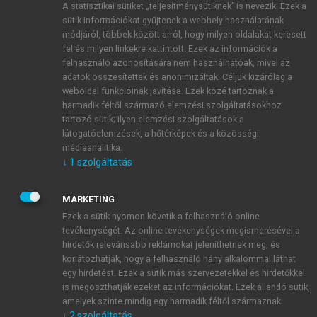
A statisztikai sütiket „teljesítménysütiknek” is nevezik. Ezek a
sütik információkat gyűjtenek a webhely használatának
módjáról, többek között arról, hogy milyen oldalakat keresett
ÚJ FIÓK LÉTREHOZÁSA
fel és milyen linkekre kattintott. Ezek az információk a
1 óra díjmentes hozzáférés
felhasználó azonosítására nem használhatóak, mivel az
adatok összesítettek és anonimizáltak. Céljuk kizárólag a
weboldal funkcióinak javítása. Ezek közé tartoznak a
E-MAIL-CÍM
harmadik féltől származó elemzési szolgáltatásokhoz
tartozó sütik; ilyen elemzési szolgáltatások a
látogatóelemzések, a hőtérképek és a közösségi
NÉV
médiaanalitika.
↓
1
szolgáltatás
JELSZÓ
MARKETING
Ezek a sütik nyomon követik a felhasználó online
tevékenységét. Az online tevékenységek megismerésével a
JELSZÓ ÚJRA
hirdetők relevánsabb reklámokat jeleníthetnek meg, és
korlátozhatják, hogy a felhasználó hány alkalommal láthat
egy hirdetést. Ezek a sütik más szervezetekkel és hirdetőkkel
is megoszthatják ezeket az információkat. Ezek állandó sütik,
Kérek értesítést a MeRSZ újdonságairól, akcióiról.
amelyek szinte mindig egy harmadik féltől származnak.
↓
2
szolgáltatás