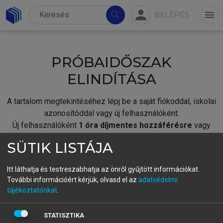
person
search
menu
BELÉPÉS
PRÓBAIDŐSZAK
ELINDÍTÁSA
A tartalom megtekintéséhez lépj be a saját fiókoddal, iskolai
azonosítóddal vagy új felhasználóként.
Új felhasználóként
1 óra díjmentes hozzáférésre
vagy
jogosult.
SÜTIK LISTÁJA
A próbaidőszak elindításához,
jelentkezz
be meglévő
fiókoddal,
vagy hozz létre új fiókot.
Itt láthatja és testreszabhatja az önről gyűjtött információkat.
További információért kérjük, olvasd el az
adatvédelmi
A regisztráció után a
próbaidőszak
automatikusan
elindul.
tájékoztatónkat
.
BELÉPÉS SAJÁT FIÓKKAL
STATISZTIKA