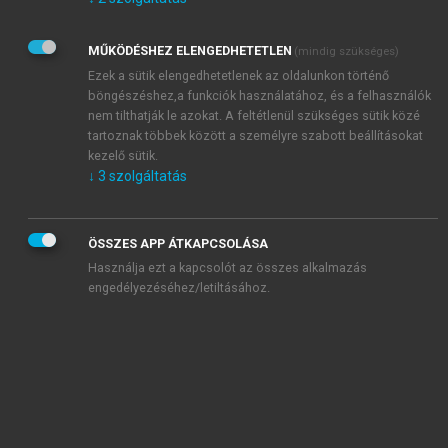
Kérek értesítést az Akadémiai Kiadó Zrt. újdonságairól,
akcióiról.
MŰKÖDÉSHEZ ELENGEDHETETLEN
(mindig szükséges)
Az
Adatkezelési tájékoztatóban
foglaltakat tudomásul
veszem és elfogadom.
Ezek a sütik elengedhetetlenek az oldalunkon történő
Az
Általános vásárlási feltételeket
, valamint a
szotar.net
és a
böngészéshez,a funkciók használatához, és a felhasználók
mersz.hu
oldalak licencszerződéseiben foglaltakat
nem tilthatják le azokat. A feltétlenül szükséges sütik közé
tudomásul veszem és elfogadom.
tartoznak többek között a személyre szabott beállításokat
kezelő sütik.
↓
3
szolgáltatás
KIPRÓBÁLOM
ÖSSZES APP ÁTKAPCSOLÁSA
Használja ezt a kapcsolót az összes alkalmazás
engedélyezéséhez/letiltásához.
MIÉRT ÉRDEMES A MERSZ ONLINE
OKOSKÖNYVTÁRAT HASZNÁLNI?