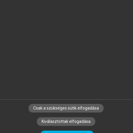
Jelöld meg a számodra fontos részeket, és
készíts
saját
jegyzeteket!
Egyéni előfizetéssel további
MeRSZ+ funkciókat
és
tartalmakat is elérhetsz.
Csak a szükséges sütik elfogadása
SZERZŐKNEK
CÉGEKNEK
KÖNYVTÁROSOKNAK
Kiválasztottak elfogadása
SZERKESZTÉSI ÉS LEKTORÁLÁSI ALAPELVEK