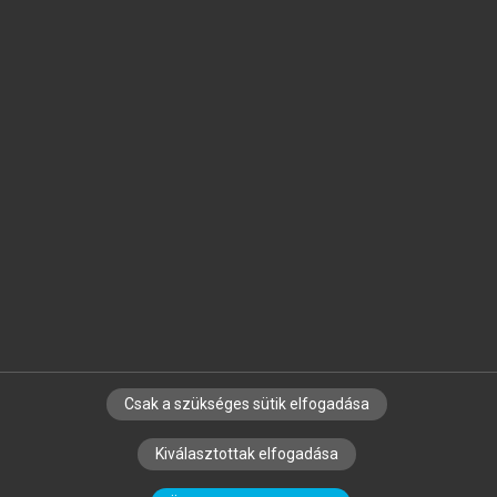
Jelöld meg a számodra fontos részeket, és
készíts
saját
jegyzeteket!
Egyéni előfizetéssel további
MeRSZ+ funkciókat
és
tartalmakat is elérhetsz.
Csak a szükséges sütik elfogadása
SZERZŐKNEK
CÉGEKNEK
KÖNYVTÁROSOKNAK
Kiválasztottak elfogadása
SZERKESZTÉSI ÉS LEKTORÁLÁSI ALAPELVEK