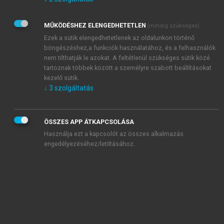
Kérek értesítést az Akadémiai Kiadó Zrt. újdonságairól,
akcióiról.
MŰKÖDÉSHEZ ELENGEDHETETLEN
(mindig szükséges)
Az
Adatkezelési tájékoztatóban
foglaltakat tudomásul
veszem és elfogadom.
Ezek a sütik elengedhetetlenek az oldalunkon történő
Az
Általános vásárlási feltételeket
, valamint a
szotar.net
és a
böngészéshez,a funkciók használatához, és a felhasználók
mersz.hu
oldalak licencszerződéseiben foglaltakat
nem tilthatják le azokat. A feltétlenül szükséges sütik közé
tudomásul veszem és elfogadom.
tartoznak többek között a személyre szabott beállításokat
kezelő sütik.
↓
3
szolgáltatás
KIPRÓBÁLOM
ÖSSZES APP ÁTKAPCSOLÁSA
Használja ezt a kapcsolót az összes alkalmazás
engedélyezéséhez/letiltásához.
MIÉRT ÉRDEMES A MERSZ ONLINE
OKOSKÖNYVTÁRAT HASZNÁLNI?