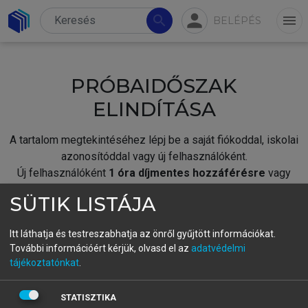
person
search
menu
BELÉPÉS
PRÓBAIDŐSZAK
ELINDÍTÁSA
A tartalom megtekintéséhez lépj be a saját fiókoddal, iskolai
azonosítóddal vagy új felhasználóként.
Új felhasználóként
1 óra díjmentes hozzáférésre
vagy
jogosult.
SÜTIK LISTÁJA
A próbaidőszak elindításához,
jelentkezz
be meglévő
fiókoddal,
vagy hozz létre új fiókot.
Itt láthatja és testreszabhatja az önről gyűjtött információkat.
További információért kérjük, olvasd el az
adatvédelmi
A regisztráció után a
próbaidőszak
automatikusan
elindul.
tájékoztatónkat
.
BELÉPÉS SAJÁT FIÓKKAL
STATISZTIKA