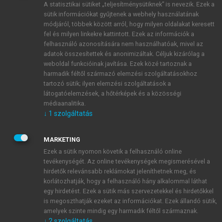
A statisztikai sütiket „teljesítménysütiknek” is nevezik. Ezek a
sütik információkat gyűjtenek a webhely használatának
módjáról, többek között arról, hogy milyen oldalakat keresett
ÚJ FIÓK LÉTREHOZÁSA
fel és milyen linkekre kattintott. Ezek az információk a
1 óra díjmentes hozzáférés
felhasználó azonosítására nem használhatóak, mivel az
adatok összesítettek és anonimizáltak. Céljuk kizárólag a
weboldal funkcióinak javítása. Ezek közé tartoznak a
E-MAIL-CÍM
harmadik féltől származó elemzési szolgáltatásokhoz
tartozó sütik; ilyen elemzési szolgáltatások a
látogatóelemzések, a hőtérképek és a közösségi
NÉV
médiaanalitika.
↓
1
szolgáltatás
JELSZÓ
MARKETING
Ezek a sütik nyomon követik a felhasználó online
tevékenységét. Az online tevékenységek megismerésével a
JELSZÓ ÚJRA
hirdetők relevánsabb reklámokat jeleníthetnek meg, és
korlátozhatják, hogy a felhasználó hány alkalommal láthat
egy hirdetést. Ezek a sütik más szervezetekkel és hirdetőkkel
is megoszthatják ezeket az információkat. Ezek állandó sütik,
Kérek értesítést a MeRSZ újdonságairól, akcióiról.
amelyek szinte mindig egy harmadik féltől származnak.
↓
2
szolgáltatás