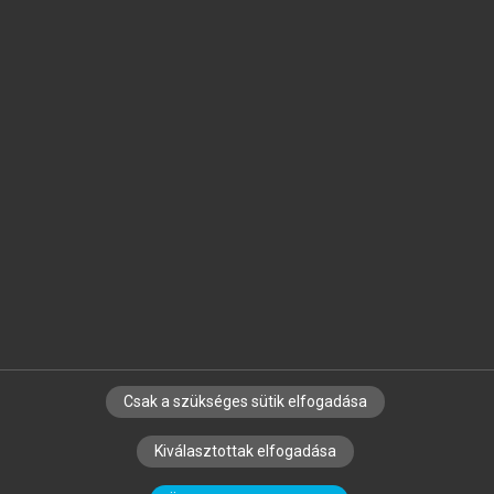
Jelöld meg a számodra fontos részeket, és
készíts
saját
jegyzeteket!
Egyéni előfizetéssel további
MeRSZ+ funkciókat
és
tartalmakat is elérhetsz.
Csak a szükséges sütik elfogadása
SZERZŐKNEK
CÉGEKNEK
KÖNYVTÁROSOKNAK
Kiválasztottak elfogadása
SZERKESZTÉSI ÉS LEKTORÁLÁSI ALAPELVEK