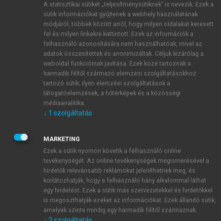
A statisztikai sütiket „teljesítménysütiknek” is nevezik. Ezek a
sütik információkat gyűjtenek a webhely használatának
módjáról, többek között arról, hogy milyen oldalakat keresett
ÚJ FIÓK LÉTREHOZÁSA
fel és milyen linkekre kattintott. Ezek az információk a
1 óra díjmentes hozzáférés
felhasználó azonosítására nem használhatóak, mivel az
adatok összesítettek és anonimizáltak. Céljuk kizárólag a
weboldal funkcióinak javítása. Ezek közé tartoznak a
E-MAIL-CÍM
harmadik féltől származó elemzési szolgáltatásokhoz
tartozó sütik; ilyen elemzési szolgáltatások a
látogatóelemzések, a hőtérképek és a közösségi
NÉV
médiaanalitika.
↓
1
szolgáltatás
JELSZÓ
MARKETING
Ezek a sütik nyomon követik a felhasználó online
tevékenységét. Az online tevékenységek megismerésével a
JELSZÓ ÚJRA
hirdetők relevánsabb reklámokat jeleníthetnek meg, és
korlátozhatják, hogy a felhasználó hány alkalommal láthat
egy hirdetést. Ezek a sütik más szervezetekkel és hirdetőkkel
is megoszthatják ezeket az információkat. Ezek állandó sütik,
Kérek értesítést a MeRSZ újdonságairól, akcióiról.
amelyek szinte mindig egy harmadik féltől származnak.
↓
2
szolgáltatás