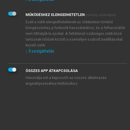
Kérek értesítést az Akadémiai Kiadó Zrt. újdonságairól,
akcióiról.
MŰKÖDÉSHEZ ELENGEDHETETLEN
(mindig szükséges)
Az
Adatkezelési tájékoztatóban
foglaltakat tudomásul
veszem és elfogadom.
Ezek a sütik elengedhetetlenek az oldalunkon történő
Az
Általános vásárlási feltételeket
, valamint a
szotar.net
és a
böngészéshez,a funkciók használatához, és a felhasználók
mersz.hu
oldalak licencszerződéseiben foglaltakat
nem tilthatják le azokat. A feltétlenül szükséges sütik közé
tudomásul veszem és elfogadom.
tartoznak többek között a személyre szabott beállításokat
kezelő sütik.
↓
3
szolgáltatás
KIPRÓBÁLOM
ÖSSZES APP ÁTKAPCSOLÁSA
Használja ezt a kapcsolót az összes alkalmazás
engedélyezéséhez/letiltásához.
MIÉRT ÉRDEMES A MERSZ ONLINE
OKOSKÖNYVTÁRAT HASZNÁLNI?