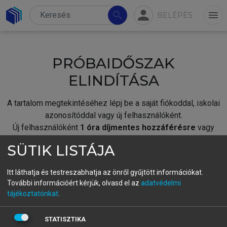
person
search
menu
BELÉPÉS
PRÓBAIDŐSZAK
ELINDÍTÁSA
A tartalom megtekintéséhez lépj be a saját fiókoddal, iskolai
azonosítóddal vagy új felhasználóként.
Új felhasználóként
1 óra díjmentes hozzáférésre
vagy
jogosult.
SÜTIK LISTÁJA
A próbaidőszak elindításához,
jelentkezz
be meglévő
fiókoddal,
vagy hozz létre új fiókot.
Itt láthatja és testreszabhatja az önről gyűjtött információkat.
További információért kérjük, olvasd el az
adatvédelmi
A regisztráció után a
próbaidőszak
automatikusan
elindul.
tájékoztatónkat
.
BELÉPÉS SAJÁT FIÓKKAL
STATISZTIKA