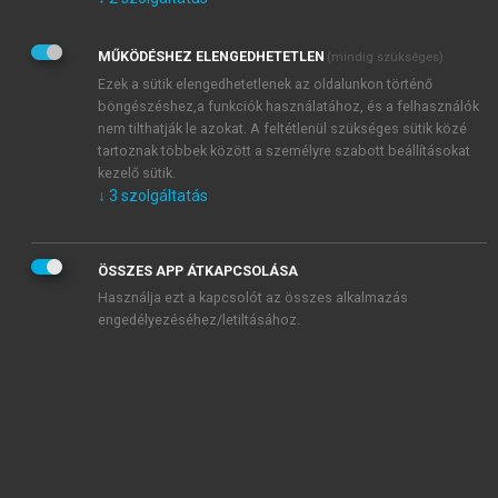
Kérek értesítést az Akadémiai Kiadó Zrt. újdonságairól,
akcióiról.
MŰKÖDÉSHEZ ELENGEDHETETLEN
(mindig szükséges)
Az
Adatkezelési tájékoztatóban
foglaltakat tudomásul
veszem és elfogadom.
Ezek a sütik elengedhetetlenek az oldalunkon történő
Az
Általános vásárlási feltételeket
, valamint a
szotar.net
és a
böngészéshez,a funkciók használatához, és a felhasználók
mersz.hu
oldalak licencszerződéseiben foglaltakat
nem tilthatják le azokat. A feltétlenül szükséges sütik közé
tudomásul veszem és elfogadom.
tartoznak többek között a személyre szabott beállításokat
kezelő sütik.
↓
3
szolgáltatás
KIPRÓBÁLOM
ÖSSZES APP ÁTKAPCSOLÁSA
Használja ezt a kapcsolót az összes alkalmazás
engedélyezéséhez/letiltásához.
MIÉRT ÉRDEMES A MERSZ ONLINE
OKOSKÖNYVTÁRAT HASZNÁLNI?