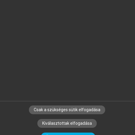
Jelöld meg a számodra fontos részeket, és
készíts
saját
jegyzeteket!
Egyéni előfizetéssel további
MeRSZ+ funkciókat
és
tartalmakat is elérhetsz.
Csak a szükséges sütik elfogadása
SZERZŐKNEK
CÉGEKNEK
KÖNYVTÁROSOKNAK
Kiválasztottak elfogadása
SZERKESZTÉSI ÉS LEKTORÁLÁSI ALAPELVEK