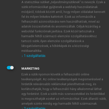
A statisztikai sütiket „teljesítménysütiknek” is nevezik. Ezek a
sütik információkat gyűjtenek a webhely használatának
módjáról, többek között arról, hogy milyen oldalakat keresett
ÚJ FIÓK LÉTREHOZÁSA
fel és milyen linkekre kattintott. Ezek az információk a
1 óra díjmentes hozzáférés
felhasználó azonosítására nem használhatóak, mivel az
adatok összesítettek és anonimizáltak. Céljuk kizárólag a
weboldal funkcióinak javítása. Ezek közé tartoznak a
E-MAIL-CÍM
harmadik féltől származó elemzési szolgáltatásokhoz
tartozó sütik; ilyen elemzési szolgáltatások a
látogatóelemzések, a hőtérképek és a közösségi
NÉV
médiaanalitika.
↓
1
szolgáltatás
JELSZÓ
MARKETING
Ezek a sütik nyomon követik a felhasználó online
tevékenységét. Az online tevékenységek megismerésével a
JELSZÓ ÚJRA
hirdetők relevánsabb reklámokat jeleníthetnek meg, és
korlátozhatják, hogy a felhasználó hány alkalommal láthat
egy hirdetést. Ezek a sütik más szervezetekkel és hirdetőkkel
is megoszthatják ezeket az információkat. Ezek állandó sütik,
Kérek értesítést a MeRSZ újdonságairól, akcióiról.
amelyek szinte mindig egy harmadik féltől származnak.
↓
2
szolgáltatás