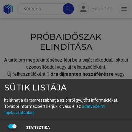
person
search
menu
BELÉPÉS
PRÓBAIDŐSZAK
ELINDÍTÁSA
A tartalom megtekintéséhez lépj be a saját fiókoddal, iskolai
azonosítóddal vagy új felhasználóként.
Új felhasználóként
1 óra díjmentes hozzáférésre
vagy
jogosult.
SÜTIK LISTÁJA
A próbaidőszak elindításához,
jelentkezz
be meglévő
fiókoddal,
vagy hozz létre új fiókot.
Itt láthatja és testreszabhatja az önről gyűjtött információkat.
További információért kérjük, olvasd el az
adatvédelmi
A regisztráció után a
próbaidőszak
automatikusan
elindul.
tájékoztatónkat
.
BELÉPÉS SAJÁT FIÓKKAL
STATISZTIKA