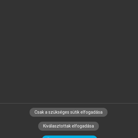
Jelöld meg a számodra fontos részeket, és
készíts
saját
jegyzeteket!
Egyéni előfizetéssel további
MeRSZ+ funkciókat
és
tartalmakat is elérhetsz.
Csak a szükséges sütik elfogadása
SZERZŐKNEK
CÉGEKNEK
KÖNYVTÁROSOKNAK
Kiválasztottak elfogadása
SZERKESZTÉSI ÉS LEKTORÁLÁSI ALAPELVEK