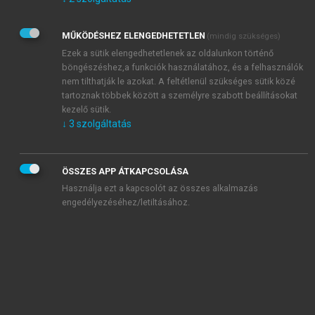
Kérek értesítést az Akadémiai Kiadó Zrt. újdonságairól,
akcióiról.
MŰKÖDÉSHEZ ELENGEDHETETLEN
(mindig szükséges)
Az
Adatkezelési tájékoztatóban
foglaltakat tudomásul
veszem és elfogadom.
Ezek a sütik elengedhetetlenek az oldalunkon történő
Az
Általános vásárlási feltételeket
, valamint a
szotar.net
és a
böngészéshez,a funkciók használatához, és a felhasználók
mersz.hu
oldalak licencszerződéseiben foglaltakat
nem tilthatják le azokat. A feltétlenül szükséges sütik közé
tudomásul veszem és elfogadom.
tartoznak többek között a személyre szabott beállításokat
kezelő sütik.
↓
3
szolgáltatás
KIPRÓBÁLOM
ÖSSZES APP ÁTKAPCSOLÁSA
Használja ezt a kapcsolót az összes alkalmazás
engedélyezéséhez/letiltásához.
MIÉRT ÉRDEMES A MERSZ ONLINE
OKOSKÖNYVTÁRAT HASZNÁLNI?