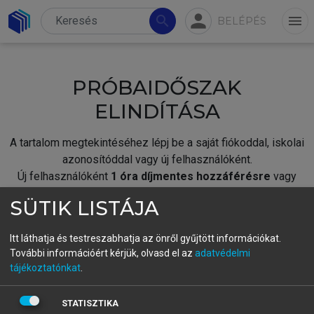
person
search
menu
BELÉPÉS
PRÓBAIDŐSZAK
ELINDÍTÁSA
A tartalom megtekintéséhez lépj be a saját fiókoddal, iskolai
azonosítóddal vagy új felhasználóként.
Új felhasználóként
1 óra díjmentes hozzáférésre
vagy
jogosult.
SÜTIK LISTÁJA
A próbaidőszak elindításához,
jelentkezz
be meglévő
fiókoddal,
vagy hozz létre új fiókot.
Itt láthatja és testreszabhatja az önről gyűjtött információkat.
További információért kérjük, olvasd el az
adatvédelmi
A regisztráció után a
próbaidőszak
automatikusan
elindul.
tájékoztatónkat
.
BELÉPÉS SAJÁT FIÓKKAL
STATISZTIKA