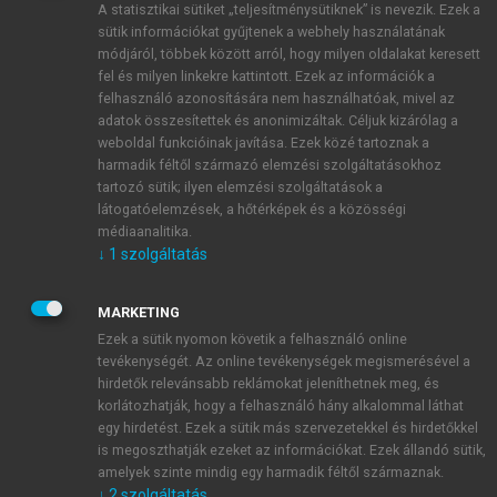
A statisztikai sütiket „teljesítménysütiknek” is nevezik. Ezek a
sütik információkat gyűjtenek a webhely használatának
módjáról, többek között arról, hogy milyen oldalakat keresett
ÚJ FIÓK LÉTREHOZÁSA
fel és milyen linkekre kattintott. Ezek az információk a
1 óra díjmentes hozzáférés
felhasználó azonosítására nem használhatóak, mivel az
adatok összesítettek és anonimizáltak. Céljuk kizárólag a
weboldal funkcióinak javítása. Ezek közé tartoznak a
E-MAIL-CÍM
harmadik féltől származó elemzési szolgáltatásokhoz
tartozó sütik; ilyen elemzési szolgáltatások a
látogatóelemzések, a hőtérképek és a közösségi
NÉV
médiaanalitika.
↓
1
szolgáltatás
JELSZÓ
MARKETING
Ezek a sütik nyomon követik a felhasználó online
tevékenységét. Az online tevékenységek megismerésével a
JELSZÓ ÚJRA
hirdetők relevánsabb reklámokat jeleníthetnek meg, és
korlátozhatják, hogy a felhasználó hány alkalommal láthat
egy hirdetést. Ezek a sütik más szervezetekkel és hirdetőkkel
is megoszthatják ezeket az információkat. Ezek állandó sütik,
Kérek értesítést a MeRSZ újdonságairól, akcióiról.
amelyek szinte mindig egy harmadik féltől származnak.
↓
2
szolgáltatás