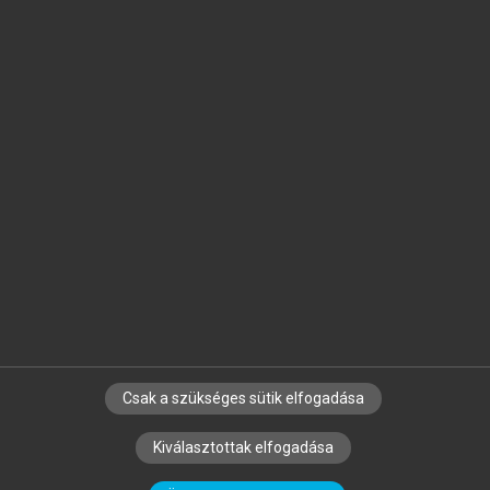
Jelöld meg a számodra fontos részeket, és
készíts
saját
jegyzeteket!
Egyéni előfizetéssel további
MeRSZ+ funkciókat
és
tartalmakat is elérhetsz.
Csak a szükséges sütik elfogadása
SZERZŐKNEK
CÉGEKNEK
KÖNYVTÁROSOKNAK
Kiválasztottak elfogadása
SZERKESZTÉSI ÉS LEKTORÁLÁSI ALAPELVEK