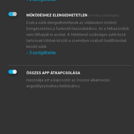
Kérek értesítést az Akadémiai Kiadó Zrt. újdonságairól,
akcióiról.
MŰKÖDÉSHEZ ELENGEDHETETLEN
(mindig szükséges)
Az
Adatkezelési tájékoztatóban
foglaltakat tudomásul
veszem és elfogadom.
Ezek a sütik elengedhetetlenek az oldalunkon történő
Az
Általános vásárlási feltételeket
, valamint a
szotar.net
és a
böngészéshez,a funkciók használatához, és a felhasználók
mersz.hu
oldalak licencszerződéseiben foglaltakat
nem tilthatják le azokat. A feltétlenül szükséges sütik közé
tudomásul veszem és elfogadom.
tartoznak többek között a személyre szabott beállításokat
kezelő sütik.
↓
3
szolgáltatás
KIPRÓBÁLOM
ÖSSZES APP ÁTKAPCSOLÁSA
Használja ezt a kapcsolót az összes alkalmazás
engedélyezéséhez/letiltásához.
MIÉRT ÉRDEMES A MERSZ ONLINE
OKOSKÖNYVTÁRAT HASZNÁLNI?