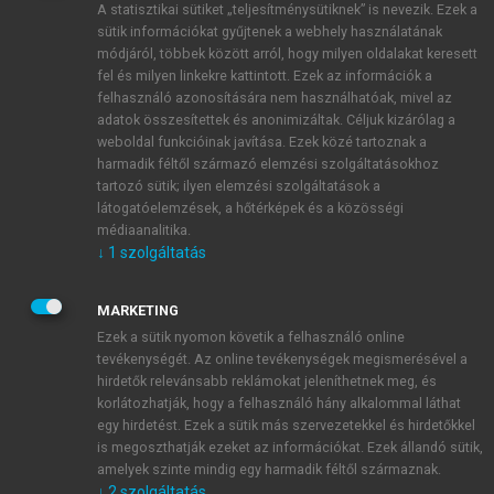
A statisztikai sütiket „teljesítménysütiknek” is nevezik. Ezek a
sütik információkat gyűjtenek a webhely használatának
módjáról, többek között arról, hogy milyen oldalakat keresett
ÚJ FIÓK LÉTREHOZÁSA
fel és milyen linkekre kattintott. Ezek az információk a
1 óra díjmentes hozzáférés
felhasználó azonosítására nem használhatóak, mivel az
adatok összesítettek és anonimizáltak. Céljuk kizárólag a
weboldal funkcióinak javítása. Ezek közé tartoznak a
E-MAIL-CÍM
harmadik féltől származó elemzési szolgáltatásokhoz
tartozó sütik; ilyen elemzési szolgáltatások a
látogatóelemzések, a hőtérképek és a közösségi
NÉV
médiaanalitika.
↓
1
szolgáltatás
JELSZÓ
MARKETING
Ezek a sütik nyomon követik a felhasználó online
tevékenységét. Az online tevékenységek megismerésével a
JELSZÓ ÚJRA
hirdetők relevánsabb reklámokat jeleníthetnek meg, és
korlátozhatják, hogy a felhasználó hány alkalommal láthat
egy hirdetést. Ezek a sütik más szervezetekkel és hirdetőkkel
is megoszthatják ezeket az információkat. Ezek állandó sütik,
Kérek értesítést a MeRSZ újdonságairól, akcióiról.
amelyek szinte mindig egy harmadik féltől származnak.
↓
2
szolgáltatás