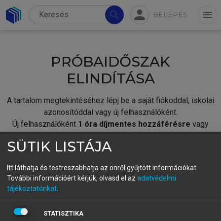
person
search
menu
BELÉPÉS
PRÓBAIDŐSZAK
ELINDÍTÁSA
A tartalom megtekintéséhez lépj be a saját fiókoddal, iskolai
azonosítóddal vagy új felhasználóként.
Új felhasználóként
1 óra díjmentes hozzáférésre
vagy
jogosult.
SÜTIK LISTÁJA
A próbaidőszak elindításához,
jelentkezz
be meglévő
fiókoddal,
vagy hozz létre új fiókot.
Itt láthatja és testreszabhatja az önről gyűjtött információkat.
További információért kérjük, olvasd el az
adatvédelmi
A regisztráció után a
próbaidőszak
automatikusan
elindul.
tájékoztatónkat
.
BELÉPÉS SAJÁT FIÓKKAL
STATISZTIKA