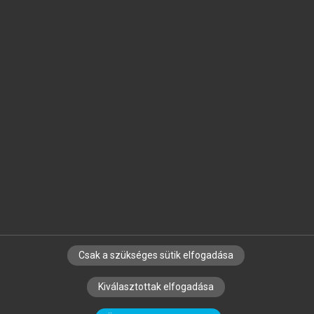
Jelöld meg a számodra fontos részeket, és
készíts
saját
jegyzeteket!
Egyéni előfizetéssel további
MeRSZ+ funkciókat
és
tartalmakat is elérhetsz.
Csak a szükséges sütik elfogadása
SZERZŐKNEK
CÉGEKNEK
KÖNYVTÁROSOKNAK
Kiválasztottak elfogadása
SZERKESZTÉSI ÉS LEKTORÁLÁSI ALAPELVEK