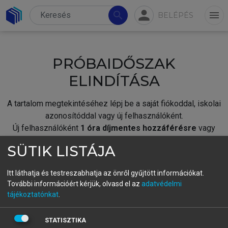
person
search
menu
BELÉPÉS
PRÓBAIDŐSZAK
ELINDÍTÁSA
A tartalom megtekintéséhez lépj be a saját fiókoddal, iskolai
azonosítóddal vagy új felhasználóként.
Új felhasználóként
1 óra díjmentes hozzáférésre
vagy
jogosult.
SÜTIK LISTÁJA
A próbaidőszak elindításához,
jelentkezz
be meglévő
fiókoddal,
vagy hozz létre új fiókot.
Itt láthatja és testreszabhatja az önről gyűjtött információkat.
További információért kérjük, olvasd el az
adatvédelmi
A regisztráció után a
próbaidőszak
automatikusan
elindul.
tájékoztatónkat
.
BELÉPÉS SAJÁT FIÓKKAL
STATISZTIKA