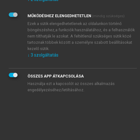
Kérek értesítést az Akadémiai Kiadó Zrt. újdonságairól,
akcióiról.
MŰKÖDÉSHEZ ELENGEDHETETLEN
(mindig szükséges)
Az
Adatkezelési tájékoztatóban
foglaltakat tudomásul
veszem és elfogadom.
Ezek a sütik elengedhetetlenek az oldalunkon történő
Az
Általános vásárlási feltételeket
, valamint a
szotar.net
és a
böngészéshez,a funkciók használatához, és a felhasználók
mersz.hu
oldalak licencszerződéseiben foglaltakat
nem tilthatják le azokat. A feltétlenül szükséges sütik közé
tudomásul veszem és elfogadom.
tartoznak többek között a személyre szabott beállításokat
kezelő sütik.
↓
3
szolgáltatás
KIPRÓBÁLOM
ÖSSZES APP ÁTKAPCSOLÁSA
Használja ezt a kapcsolót az összes alkalmazás
engedélyezéséhez/letiltásához.
MIÉRT ÉRDEMES A MERSZ ONLINE
OKOSKÖNYVTÁRAT HASZNÁLNI?