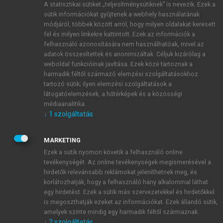
A statisztikai sütiket „teljesítménysütiknek” is nevezik. Ezek a
sütik információkat gyűjtenek a webhely használatának
módjáról, többek között arról, hogy milyen oldalakat keresett
ÚJ FIÓK LÉTREHOZÁSA
fel és milyen linkekre kattintott. Ezek az információk a
1 óra díjmentes hozzáférés
felhasználó azonosítására nem használhatóak, mivel az
adatok összesítettek és anonimizáltak. Céljuk kizárólag a
weboldal funkcióinak javítása. Ezek közé tartoznak a
E-MAIL-CÍM
harmadik féltől származó elemzési szolgáltatásokhoz
tartozó sütik; ilyen elemzési szolgáltatások a
látogatóelemzések, a hőtérképek és a közösségi
NÉV
médiaanalitika.
↓
1
szolgáltatás
JELSZÓ
MARKETING
Ezek a sütik nyomon követik a felhasználó online
tevékenységét. Az online tevékenységek megismerésével a
JELSZÓ ÚJRA
hirdetők relevánsabb reklámokat jeleníthetnek meg, és
korlátozhatják, hogy a felhasználó hány alkalommal láthat
egy hirdetést. Ezek a sütik más szervezetekkel és hirdetőkkel
is megoszthatják ezeket az információkat. Ezek állandó sütik,
Kérek értesítést a MeRSZ újdonságairól, akcióiról.
amelyek szinte mindig egy harmadik féltől származnak.
↓
2
szolgáltatás