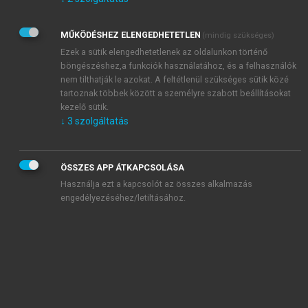
Kérek értesítést az Akadémiai Kiadó Zrt. újdonságairól,
akcióiról.
MŰKÖDÉSHEZ ELENGEDHETETLEN
(mindig szükséges)
Az
Adatkezelési tájékoztatóban
foglaltakat tudomásul
veszem és elfogadom.
Ezek a sütik elengedhetetlenek az oldalunkon történő
Az
Általános vásárlási feltételeket
, valamint a
szotar.net
és a
böngészéshez,a funkciók használatához, és a felhasználók
mersz.hu
oldalak licencszerződéseiben foglaltakat
nem tilthatják le azokat. A feltétlenül szükséges sütik közé
tudomásul veszem és elfogadom.
tartoznak többek között a személyre szabott beállításokat
kezelő sütik.
↓
3
szolgáltatás
KIPRÓBÁLOM
ÖSSZES APP ÁTKAPCSOLÁSA
Használja ezt a kapcsolót az összes alkalmazás
engedélyezéséhez/letiltásához.
MIÉRT ÉRDEMES A MERSZ ONLINE
OKOSKÖNYVTÁRAT HASZNÁLNI?