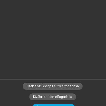
Jelöld meg a számodra fontos részeket, és
készíts
saját
jegyzeteket!
Egyéni előfizetéssel további
MeRSZ+ funkciókat
és
tartalmakat is elérhetsz.
Csak a szükséges sütik elfogadása
SZERZŐKNEK
CÉGEKNEK
KÖNYVTÁROSOKNAK
Kiválasztottak elfogadása
SZERKESZTÉSI ÉS LEKTORÁLÁSI ALAPELVEK