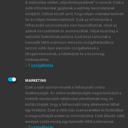
A statisztikai sütiket „teljesítménysütiknek” is nevezik. Ezek a
sütik információkat gyűjtenek a webhely használatának
módjáról, többek között arról, hogy milyen oldalakat keresett
ÚJ FIÓK LÉTREHOZÁSA
fel és milyen linkekre kattintott. Ezek az információk a
1 óra díjmentes hozzáférés
felhasználó azonosítására nem használhatóak, mivel az
adatok összesítettek és anonimizáltak. Céljuk kizárólag a
weboldal funkcióinak javítása. Ezek közé tartoznak a
E-MAIL-CÍM
harmadik féltől származó elemzési szolgáltatásokhoz
tartozó sütik; ilyen elemzési szolgáltatások a
látogatóelemzések, a hőtérképek és a közösségi
NÉV
médiaanalitika.
↓
1
szolgáltatás
JELSZÓ
MARKETING
Ezek a sütik nyomon követik a felhasználó online
tevékenységét. Az online tevékenységek megismerésével a
JELSZÓ ÚJRA
hirdetők relevánsabb reklámokat jeleníthetnek meg, és
korlátozhatják, hogy a felhasználó hány alkalommal láthat
egy hirdetést. Ezek a sütik más szervezetekkel és hirdetőkkel
is megoszthatják ezeket az információkat. Ezek állandó sütik,
Kérek értesítést a MeRSZ újdonságairól, akcióiról.
amelyek szinte mindig egy harmadik féltől származnak.
↓
2
szolgáltatás