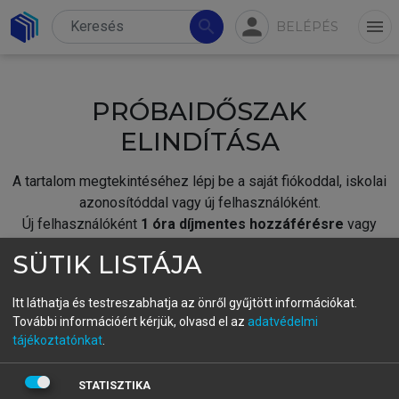
person
search
menu
BELÉPÉS
PRÓBAIDŐSZAK
ELINDÍTÁSA
A tartalom megtekintéséhez lépj be a saját fiókoddal, iskolai
azonosítóddal vagy új felhasználóként.
Új felhasználóként
1 óra díjmentes hozzáférésre
vagy
jogosult.
SÜTIK LISTÁJA
A próbaidőszak elindításához,
jelentkezz
be meglévő
fiókoddal,
vagy hozz létre új fiókot.
Itt láthatja és testreszabhatja az önről gyűjtött információkat.
További információért kérjük, olvasd el az
adatvédelmi
A regisztráció után a
próbaidőszak
automatikusan
elindul.
tájékoztatónkat
.
BELÉPÉS SAJÁT FIÓKKAL
STATISZTIKA