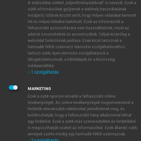
A statisztikai sütiket „teljesítménysütiknek” is nevezik. Ezek a
sütik információkat gyűjtenek a webhely használatának
módjáról, többek között arról, hogy milyen oldalakat keresett
ÚJ FIÓK LÉTREHOZÁSA
fel és milyen linkekre kattintott. Ezek az információk a
1 óra díjmentes hozzáférés
felhasználó azonosítására nem használhatóak, mivel az
adatok összesítettek és anonimizáltak. Céljuk kizárólag a
weboldal funkcióinak javítása. Ezek közé tartoznak a
E-MAIL-CÍM
harmadik féltől származó elemzési szolgáltatásokhoz
tartozó sütik; ilyen elemzési szolgáltatások a
látogatóelemzések, a hőtérképek és a közösségi
NÉV
médiaanalitika.
↓
1
szolgáltatás
JELSZÓ
MARKETING
Ezek a sütik nyomon követik a felhasználó online
tevékenységét. Az online tevékenységek megismerésével a
JELSZÓ ÚJRA
hirdetők relevánsabb reklámokat jeleníthetnek meg, és
korlátozhatják, hogy a felhasználó hány alkalommal láthat
egy hirdetést. Ezek a sütik más szervezetekkel és hirdetőkkel
is megoszthatják ezeket az információkat. Ezek állandó sütik,
Kérek értesítést a MeRSZ újdonságairól, akcióiról.
amelyek szinte mindig egy harmadik féltől származnak.
↓
2
szolgáltatás