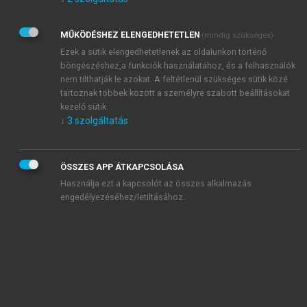
Kérek értesítést az Akadémiai Kiadó Zrt. újdonságairól,
akcióiról.
MŰKÖDÉSHEZ ELENGEDHETETLEN
(mindig szükséges)
Az
Adatkezelési tájékoztatóban
foglaltakat tudomásul
veszem és elfogadom.
Ezek a sütik elengedhetetlenek az oldalunkon történő
Az
Általános vásárlási feltételeket
, valamint a
szotar.net
és a
böngészéshez,a funkciók használatához, és a felhasználók
mersz.hu
oldalak licencszerződéseiben foglaltakat
nem tilthatják le azokat. A feltétlenül szükséges sütik közé
tudomásul veszem és elfogadom.
tartoznak többek között a személyre szabott beállításokat
kezelő sütik.
↓
3
szolgáltatás
KIPRÓBÁLOM
ÖSSZES APP ÁTKAPCSOLÁSA
Használja ezt a kapcsolót az összes alkalmazás
engedélyezéséhez/letiltásához.
MIÉRT ÉRDEMES A MERSZ ONLINE
OKOSKÖNYVTÁRAT HASZNÁLNI?