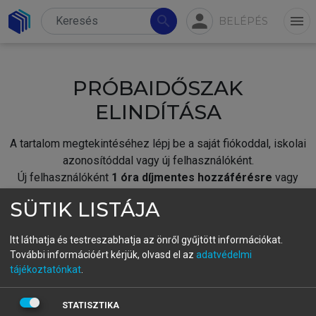
person
search
menu
BELÉPÉS
PRÓBAIDŐSZAK
ELINDÍTÁSA
A tartalom megtekintéséhez lépj be a saját fiókoddal, iskolai
azonosítóddal vagy új felhasználóként.
Új felhasználóként
1 óra díjmentes hozzáférésre
vagy
jogosult.
SÜTIK LISTÁJA
A próbaidőszak elindításához,
jelentkezz
be meglévő
fiókoddal,
vagy hozz létre új fiókot.
Itt láthatja és testreszabhatja az önről gyűjtött információkat.
További információért kérjük, olvasd el az
adatvédelmi
A regisztráció után a
próbaidőszak
automatikusan
elindul.
tájékoztatónkat
.
BELÉPÉS SAJÁT FIÓKKAL
STATISZTIKA