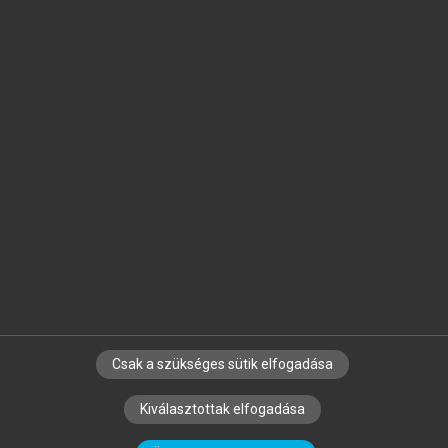
Jelöld meg a számodra fontos részeket, és
készíts
saját
jegyzeteket!
Egyéni előfizetéssel további
MeRSZ+ funkciókat
és
tartalmakat is elérhetsz.
Csak a szükséges sütik elfogadása
SZERZŐKNEK
CÉGEKNEK
KÖNYVTÁROSOKNAK
Kiválasztottak elfogadása
SZERKESZTÉSI ÉS LEKTORÁLÁSI ALAPELVEK