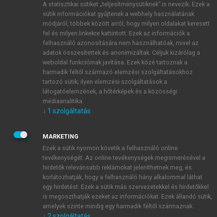
A statisztikai sütiket „teljesítménysütiknek” is nevezik. Ezek a
sütik információkat gyűjtenek a webhely használatának
módjáról, többek között arról, hogy milyen oldalakat keresett
ÚJ FIÓK LÉTREHOZÁSA
fel és milyen linkekre kattintott. Ezek az információk a
1 óra díjmentes hozzáférés
felhasználó azonosítására nem használhatóak, mivel az
adatok összesítettek és anonimizáltak. Céljuk kizárólag a
weboldal funkcióinak javítása. Ezek közé tartoznak a
E-MAIL-CÍM
harmadik féltől származó elemzési szolgáltatásokhoz
tartozó sütik; ilyen elemzési szolgáltatások a
látogatóelemzések, a hőtérképek és a közösségi
NÉV
médiaanalitika.
↓
1
szolgáltatás
JELSZÓ
MARKETING
Ezek a sütik nyomon követik a felhasználó online
tevékenységét. Az online tevékenységek megismerésével a
JELSZÓ ÚJRA
hirdetők relevánsabb reklámokat jeleníthetnek meg, és
korlátozhatják, hogy a felhasználó hány alkalommal láthat
egy hirdetést. Ezek a sütik más szervezetekkel és hirdetőkkel
is megoszthatják ezeket az információkat. Ezek állandó sütik,
Kérek értesítést a MeRSZ újdonságairól, akcióiról.
amelyek szinte mindig egy harmadik féltől származnak.
↓
2
szolgáltatás