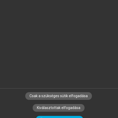
Jelöld meg a számodra fontos részeket, és
készíts
saját
jegyzeteket!
Egyéni előfizetéssel további
MeRSZ+ funkciókat
és
tartalmakat is elérhetsz.
Csak a szükséges sütik elfogadása
SZERZŐKNEK
CÉGEKNEK
KÖNYVTÁROSOKNAK
Kiválasztottak elfogadása
SZERKESZTÉSI ÉS LEKTORÁLÁSI ALAPELVEK