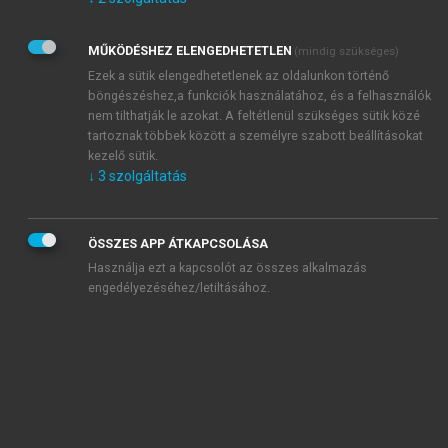
Kérek értesítést az Akadémiai Kiadó Zrt. újdonságairól,
akcióiról.
MŰKÖDÉSHEZ ELENGEDHETETLEN
(mindig szükséges)
Az
Adatkezelési tájékoztatóban
foglaltakat tudomásul
veszem és elfogadom.
Ezek a sütik elengedhetetlenek az oldalunkon történő
Az
Általános vásárlási feltételeket
, valamint a
szotar.net
és a
böngészéshez,a funkciók használatához, és a felhasználók
mersz.hu
oldalak licencszerződéseiben foglaltakat
nem tilthatják le azokat. A feltétlenül szükséges sütik közé
tudomásul veszem és elfogadom.
tartoznak többek között a személyre szabott beállításokat
kezelő sütik.
↓
3
szolgáltatás
KIPRÓBÁLOM
ÖSSZES APP ÁTKAPCSOLÁSA
Használja ezt a kapcsolót az összes alkalmazás
engedélyezéséhez/letiltásához.
MIÉRT ÉRDEMES A MERSZ ONLINE
OKOSKÖNYVTÁRAT HASZNÁLNI?