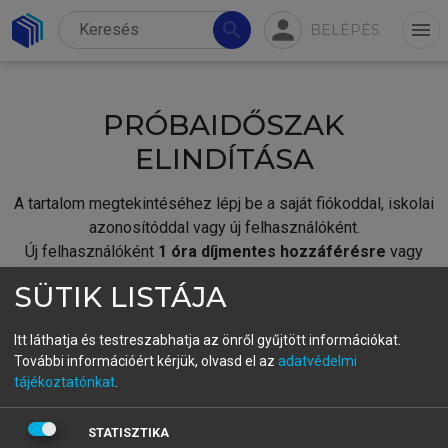
person
search
menu
BELÉPÉS
PRÓBAIDŐSZAK
ELINDÍTÁSA
A tartalom megtekintéséhez lépj be a saját fiókoddal, iskolai
azonosítóddal vagy új felhasználóként.
Új felhasználóként
1 óra díjmentes hozzáférésre
vagy
jogosult.
SÜTIK LISTÁJA
A próbaidőszak elindításához,
jelentkezz
be meglévő
fiókoddal,
vagy hozz létre új fiókot.
Itt láthatja és testreszabhatja az önről gyűjtött információkat.
További információért kérjük, olvasd el az
adatvédelmi
A regisztráció után a
próbaidőszak
automatikusan
elindul.
tájékoztatónkat
.
BELÉPÉS SAJÁT FIÓKKAL
STATISZTIKA