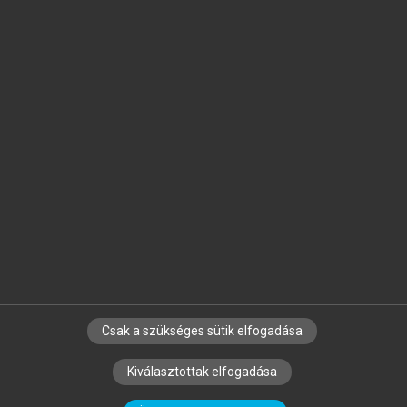
Jelöld meg a számodra fontos részeket, és
készíts
saját
jegyzeteket!
Egyéni előfizetéssel további
MeRSZ+ funkciókat
és
tartalmakat is elérhetsz.
Csak a szükséges sütik elfogadása
SZERZŐKNEK
CÉGEKNEK
KÖNYVTÁROSOKNAK
Kiválasztottak elfogadása
SZERKESZTÉSI ÉS LEKTORÁLÁSI ALAPELVEK