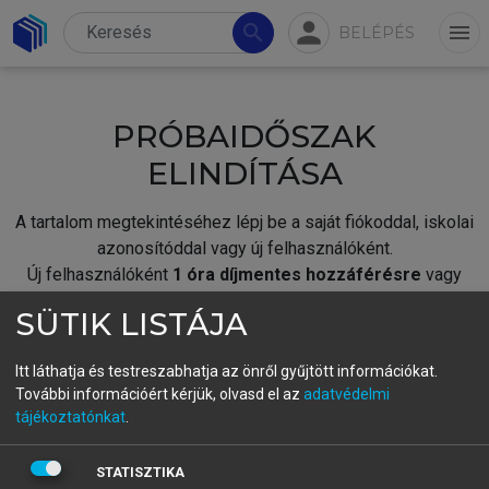
person
search
menu
BELÉPÉS
PRÓBAIDŐSZAK
ELINDÍTÁSA
A tartalom megtekintéséhez lépj be a saját fiókoddal, iskolai
azonosítóddal vagy új felhasználóként.
Új felhasználóként
1 óra díjmentes hozzáférésre
vagy
jogosult.
SÜTIK LISTÁJA
A próbaidőszak elindításához,
jelentkezz
be meglévő
fiókoddal,
vagy hozz létre új fiókot.
Itt láthatja és testreszabhatja az önről gyűjtött információkat.
További információért kérjük, olvasd el az
adatvédelmi
A regisztráció után a
próbaidőszak
automatikusan
elindul.
tájékoztatónkat
.
BELÉPÉS SAJÁT FIÓKKAL
STATISZTIKA