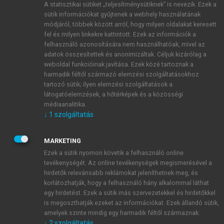
A statisztikai sütiket „teljesítménysütiknek” is nevezik. Ezek a
sütik információkat gyűjtenek a webhely használatának
módjáról, többek között arról, hogy milyen oldalakat keresett
ÚJ FIÓK LÉTREHOZÁSA
fel és milyen linkekre kattintott. Ezek az információk a
1 óra díjmentes hozzáférés
felhasználó azonosítására nem használhatóak, mivel az
adatok összesítettek és anonimizáltak. Céljuk kizárólag a
weboldal funkcióinak javítása. Ezek közé tartoznak a
E-MAIL-CÍM
harmadik féltől származó elemzési szolgáltatásokhoz
tartozó sütik; ilyen elemzési szolgáltatások a
látogatóelemzések, a hőtérképek és a közösségi
NÉV
médiaanalitika.
↓
1
szolgáltatás
JELSZÓ
MARKETING
Ezek a sütik nyomon követik a felhasználó online
tevékenységét. Az online tevékenységek megismerésével a
JELSZÓ ÚJRA
hirdetők relevánsabb reklámokat jeleníthetnek meg, és
korlátozhatják, hogy a felhasználó hány alkalommal láthat
egy hirdetést. Ezek a sütik más szervezetekkel és hirdetőkkel
is megoszthatják ezeket az információkat. Ezek állandó sütik,
Kérek értesítést a MeRSZ újdonságairól, akcióiról.
amelyek szinte mindig egy harmadik féltől származnak.
↓
2
szolgáltatás