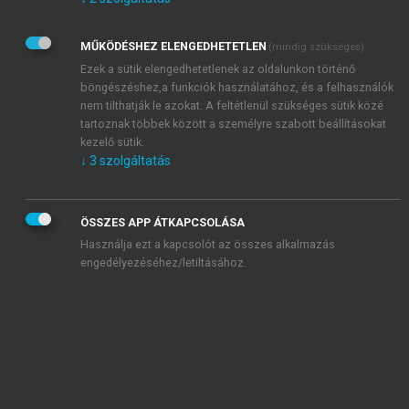
Kérek értesítést az Akadémiai Kiadó Zrt. újdonságairól,
akcióiról.
MŰKÖDÉSHEZ ELENGEDHETETLEN
(mindig szükséges)
Az
Adatkezelési tájékoztatóban
foglaltakat tudomásul
veszem és elfogadom.
Ezek a sütik elengedhetetlenek az oldalunkon történő
Az
Általános vásárlási feltételeket
, valamint a
szotar.net
és a
böngészéshez,a funkciók használatához, és a felhasználók
mersz.hu
oldalak licencszerződéseiben foglaltakat
nem tilthatják le azokat. A feltétlenül szükséges sütik közé
tudomásul veszem és elfogadom.
tartoznak többek között a személyre szabott beállításokat
kezelő sütik.
↓
3
szolgáltatás
KIPRÓBÁLOM
ÖSSZES APP ÁTKAPCSOLÁSA
Használja ezt a kapcsolót az összes alkalmazás
engedélyezéséhez/letiltásához.
MIÉRT ÉRDEMES A MERSZ ONLINE
OKOSKÖNYVTÁRAT HASZNÁLNI?