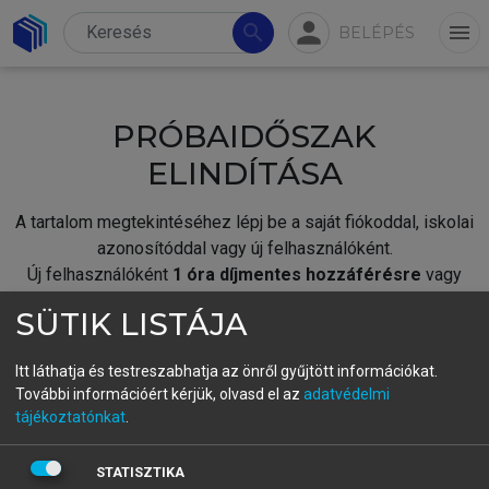
person
search
menu
BELÉPÉS
PRÓBAIDŐSZAK
ELINDÍTÁSA
A tartalom megtekintéséhez lépj be a saját fiókoddal, iskolai
azonosítóddal vagy új felhasználóként.
Új felhasználóként
1 óra díjmentes hozzáférésre
vagy
jogosult.
SÜTIK LISTÁJA
A próbaidőszak elindításához,
jelentkezz
be meglévő
fiókoddal,
vagy hozz létre új fiókot.
Itt láthatja és testreszabhatja az önről gyűjtött információkat.
További információért kérjük, olvasd el az
adatvédelmi
A regisztráció után a
próbaidőszak
automatikusan
elindul.
tájékoztatónkat
.
BELÉPÉS SAJÁT FIÓKKAL
STATISZTIKA