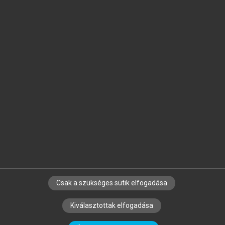
Jelöld meg a számodra fontos részeket, és
készíts
saját
jegyzeteket!
Egyéni előfizetéssel további
MeRSZ+ funkciókat
és
tartalmakat is elérhetsz.
Csak a szükséges sütik elfogadása
SZERZŐKNEK
CÉGEKNEK
KÖNYVTÁROSOKNAK
Kiválasztottak elfogadása
SZERKESZTÉSI ÉS LEKTORÁLÁSI ALAPELVEK