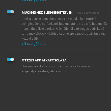
Kérek értesítést az Akadémiai Kiadó Zrt. újdonságairól,
akcióiról.
MŰKÖDÉSHEZ ELENGEDHETETLEN
(mindig szükséges)
Az
Adatkezelési tájékoztatóban
foglaltakat tudomásul
veszem és elfogadom.
Ezek a sütik elengedhetetlenek az oldalunkon történő
Az
Általános vásárlási feltételeket
, valamint a
szotar.net
és a
böngészéshez,a funkciók használatához, és a felhasználók
mersz.hu
oldalak licencszerződéseiben foglaltakat
nem tilthatják le azokat. A feltétlenül szükséges sütik közé
tudomásul veszem és elfogadom.
tartoznak többek között a személyre szabott beállításokat
kezelő sütik.
↓
3
szolgáltatás
KIPRÓBÁLOM
ÖSSZES APP ÁTKAPCSOLÁSA
Használja ezt a kapcsolót az összes alkalmazás
engedélyezéséhez/letiltásához.
MIÉRT ÉRDEMES A MERSZ ONLINE
OKOSKÖNYVTÁRAT HASZNÁLNI?