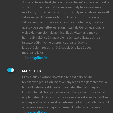
A statisztikai sütiket „teljesítménysütiknek” is nevezik. Ezek a
sütik információkat gyűjtenek a webhely használatának
módjáról, többek között arról, hogy milyen oldalakat keresett
ÚJ FIÓK LÉTREHOZÁSA
fel és milyen linkekre kattintott. Ezek az információk a
1 óra díjmentes hozzáférés
felhasználó azonosítására nem használhatóak, mivel az
adatok összesítettek és anonimizáltak. Céljuk kizárólag a
weboldal funkcióinak javítása. Ezek közé tartoznak a
E-MAIL-CÍM
harmadik féltől származó elemzési szolgáltatásokhoz
tartozó sütik; ilyen elemzési szolgáltatások a
látogatóelemzések, a hőtérképek és a közösségi
NÉV
médiaanalitika.
↓
1
szolgáltatás
JELSZÓ
MARKETING
Ezek a sütik nyomon követik a felhasználó online
tevékenységét. Az online tevékenységek megismerésével a
JELSZÓ ÚJRA
hirdetők relevánsabb reklámokat jeleníthetnek meg, és
korlátozhatják, hogy a felhasználó hány alkalommal láthat
egy hirdetést. Ezek a sütik más szervezetekkel és hirdetőkkel
is megoszthatják ezeket az információkat. Ezek állandó sütik,
Kérek értesítést a MeRSZ újdonságairól, akcióiról.
amelyek szinte mindig egy harmadik féltől származnak.
↓
2
szolgáltatás