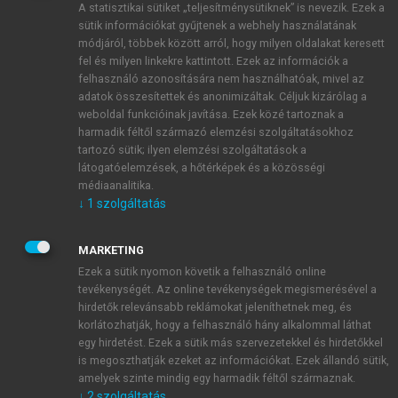
A statisztikai sütiket „teljesítménysütiknek” is nevezik. Ezek a
sütik információkat gyűjtenek a webhely használatának
módjáról, többek között arról, hogy milyen oldalakat keresett
ÚJ FIÓK LÉTREHOZÁSA
fel és milyen linkekre kattintott. Ezek az információk a
1 óra díjmentes hozzáférés
felhasználó azonosítására nem használhatóak, mivel az
adatok összesítettek és anonimizáltak. Céljuk kizárólag a
weboldal funkcióinak javítása. Ezek közé tartoznak a
E-MAIL-CÍM
harmadik féltől származó elemzési szolgáltatásokhoz
tartozó sütik; ilyen elemzési szolgáltatások a
látogatóelemzések, a hőtérképek és a közösségi
NÉV
médiaanalitika.
↓
1
szolgáltatás
JELSZÓ
MARKETING
Ezek a sütik nyomon követik a felhasználó online
tevékenységét. Az online tevékenységek megismerésével a
JELSZÓ ÚJRA
hirdetők relevánsabb reklámokat jeleníthetnek meg, és
korlátozhatják, hogy a felhasználó hány alkalommal láthat
egy hirdetést. Ezek a sütik más szervezetekkel és hirdetőkkel
is megoszthatják ezeket az információkat. Ezek állandó sütik,
Kérek értesítést a MeRSZ újdonságairól, akcióiról.
amelyek szinte mindig egy harmadik féltől származnak.
↓
2
szolgáltatás