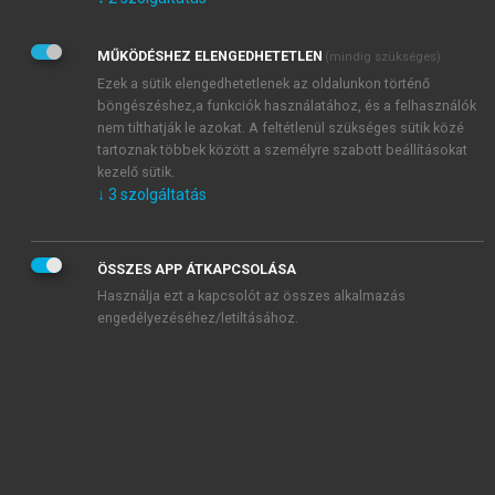
Kérek értesítést az Akadémiai Kiadó Zrt. újdonságairól,
akcióiról.
MŰKÖDÉSHEZ ELENGEDHETETLEN
(mindig szükséges)
Az
Adatkezelési tájékoztatóban
foglaltakat tudomásul
veszem és elfogadom.
Ezek a sütik elengedhetetlenek az oldalunkon történő
Az
Általános vásárlási feltételeket
, valamint a
szotar.net
és a
böngészéshez,a funkciók használatához, és a felhasználók
mersz.hu
oldalak licencszerződéseiben foglaltakat
nem tilthatják le azokat. A feltétlenül szükséges sütik közé
tudomásul veszem és elfogadom.
tartoznak többek között a személyre szabott beállításokat
kezelő sütik.
↓
3
szolgáltatás
KIPRÓBÁLOM
ÖSSZES APP ÁTKAPCSOLÁSA
Használja ezt a kapcsolót az összes alkalmazás
engedélyezéséhez/letiltásához.
MIÉRT ÉRDEMES A MERSZ ONLINE
OKOSKÖNYVTÁRAT HASZNÁLNI?