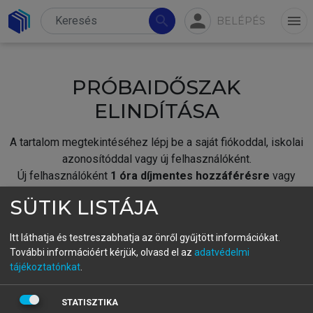
person
search
menu
BELÉPÉS
PRÓBAIDŐSZAK
ELINDÍTÁSA
A tartalom megtekintéséhez lépj be a saját fiókoddal, iskolai
azonosítóddal vagy új felhasználóként.
Új felhasználóként
1 óra díjmentes hozzáférésre
vagy
jogosult.
SÜTIK LISTÁJA
A próbaidőszak elindításához,
jelentkezz
be meglévő
fiókoddal,
vagy hozz létre új fiókot.
Itt láthatja és testreszabhatja az önről gyűjtött információkat.
További információért kérjük, olvasd el az
adatvédelmi
A regisztráció után a
próbaidőszak
automatikusan
elindul.
tájékoztatónkat
.
BELÉPÉS SAJÁT FIÓKKAL
STATISZTIKA