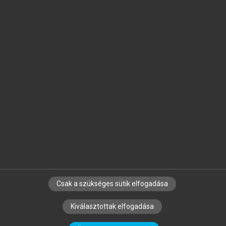
Jelöld meg a számodra fontos részeket, és
készíts
saját
jegyzeteket!
Egyéni előfizetéssel további
MeRSZ+ funkciókat
és
tartalmakat is elérhetsz.
Csak a szükséges sütik elfogadása
SZERZŐKNEK
CÉGEKNEK
KÖNYVTÁROSOKNAK
Kiválasztottak elfogadása
SZERKESZTÉSI ÉS LEKTORÁLÁSI ALAPELVEK