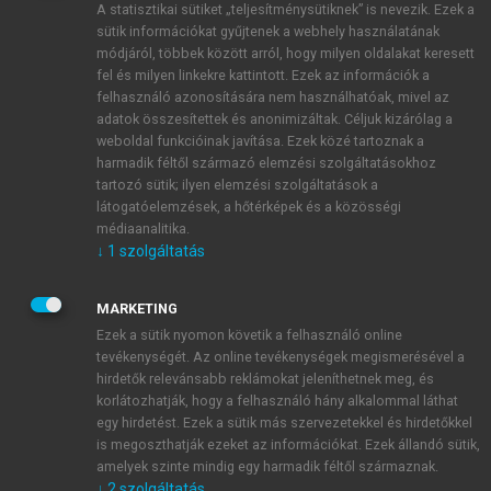
A statisztikai sütiket „teljesítménysütiknek” is nevezik. Ezek a
sütik információkat gyűjtenek a webhely használatának
módjáról, többek között arról, hogy milyen oldalakat keresett
ÚJ FIÓK LÉTREHOZÁSA
fel és milyen linkekre kattintott. Ezek az információk a
1 óra díjmentes hozzáférés
felhasználó azonosítására nem használhatóak, mivel az
adatok összesítettek és anonimizáltak. Céljuk kizárólag a
weboldal funkcióinak javítása. Ezek közé tartoznak a
E-MAIL-CÍM
harmadik féltől származó elemzési szolgáltatásokhoz
tartozó sütik; ilyen elemzési szolgáltatások a
látogatóelemzések, a hőtérképek és a közösségi
NÉV
médiaanalitika.
↓
1
szolgáltatás
JELSZÓ
MARKETING
Ezek a sütik nyomon követik a felhasználó online
tevékenységét. Az online tevékenységek megismerésével a
JELSZÓ ÚJRA
hirdetők relevánsabb reklámokat jeleníthetnek meg, és
korlátozhatják, hogy a felhasználó hány alkalommal láthat
egy hirdetést. Ezek a sütik más szervezetekkel és hirdetőkkel
is megoszthatják ezeket az információkat. Ezek állandó sütik,
Kérek értesítést a MeRSZ újdonságairól, akcióiról.
amelyek szinte mindig egy harmadik féltől származnak.
↓
2
szolgáltatás