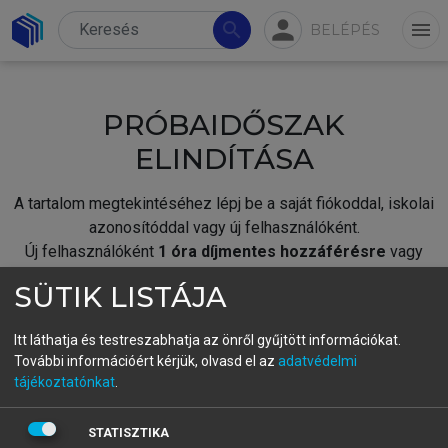
person
search
menu
BELÉPÉS
PRÓBAIDŐSZAK
ELINDÍTÁSA
A tartalom megtekintéséhez lépj be a saját fiókoddal, iskolai
azonosítóddal vagy új felhasználóként.
Új felhasználóként
1 óra díjmentes hozzáférésre
vagy
jogosult.
SÜTIK LISTÁJA
A próbaidőszak elindításához,
jelentkezz
be meglévő
fiókoddal,
vagy hozz létre új fiókot.
Itt láthatja és testreszabhatja az önről gyűjtött információkat.
További információért kérjük, olvasd el az
adatvédelmi
A regisztráció után a
próbaidőszak
automatikusan
elindul.
tájékoztatónkat
.
BELÉPÉS SAJÁT FIÓKKAL
STATISZTIKA