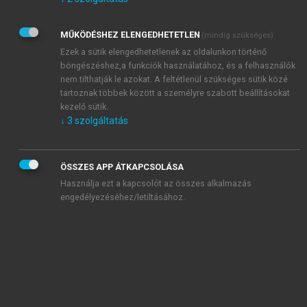
Kérek értesítést az Akadémiai Kiadó Zrt. újdonságairól,
akcióiról.
MŰKÖDÉSHEZ ELENGEDHETETLEN
(mindig szükséges)
Az
Adatkezelési tájékoztatóban
foglaltakat tudomásul
veszem és elfogadom.
Ezek a sütik elengedhetetlenek az oldalunkon történő
Az
Általános vásárlási feltételeket
, valamint a
szotar.net
és a
böngészéshez,a funkciók használatához, és a felhasználók
mersz.hu
oldalak licencszerződéseiben foglaltakat
nem tilthatják le azokat. A feltétlenül szükséges sütik közé
tudomásul veszem és elfogadom.
tartoznak többek között a személyre szabott beállításokat
kezelő sütik.
↓
3
szolgáltatás
KIPRÓBÁLOM
ÖSSZES APP ÁTKAPCSOLÁSA
Használja ezt a kapcsolót az összes alkalmazás
engedélyezéséhez/letiltásához.
MIÉRT ÉRDEMES A MERSZ ONLINE
OKOSKÖNYVTÁRAT HASZNÁLNI?