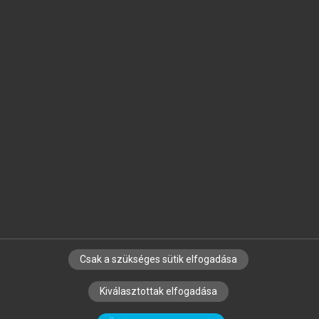
Jelöld meg a számodra fontos részeket, és
készíts
saját
jegyzeteket!
Egyéni előfizetéssel további
MeRSZ+ funkciókat
és
tartalmakat is elérhetsz.
Csak a szükséges sütik elfogadása
SZERZŐKNEK
CÉGEKNEK
KÖNYVTÁROSOKNAK
Kiválasztottak elfogadása
SZERKESZTÉSI ÉS LEKTORÁLÁSI ALAPELVEK