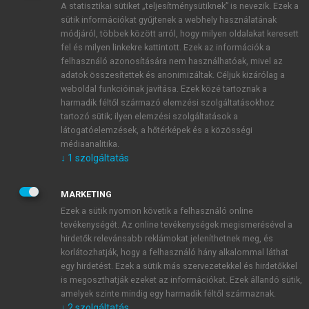
A statisztikai sütiket „teljesítménysütiknek” is nevezik. Ezek a
sütik információkat gyűjtenek a webhely használatának
módjáról, többek között arról, hogy milyen oldalakat keresett
ÚJ FIÓK LÉTREHOZÁSA
fel és milyen linkekre kattintott. Ezek az információk a
1 óra díjmentes hozzáférés
felhasználó azonosítására nem használhatóak, mivel az
adatok összesítettek és anonimizáltak. Céljuk kizárólag a
weboldal funkcióinak javítása. Ezek közé tartoznak a
E-MAIL-CÍM
harmadik féltől származó elemzési szolgáltatásokhoz
tartozó sütik; ilyen elemzési szolgáltatások a
látogatóelemzések, a hőtérképek és a közösségi
NÉV
médiaanalitika.
↓
1
szolgáltatás
JELSZÓ
MARKETING
Ezek a sütik nyomon követik a felhasználó online
tevékenységét. Az online tevékenységek megismerésével a
JELSZÓ ÚJRA
hirdetők relevánsabb reklámokat jeleníthetnek meg, és
korlátozhatják, hogy a felhasználó hány alkalommal láthat
egy hirdetést. Ezek a sütik más szervezetekkel és hirdetőkkel
is megoszthatják ezeket az információkat. Ezek állandó sütik,
Kérek értesítést a MeRSZ újdonságairól, akcióiról.
amelyek szinte mindig egy harmadik féltől származnak.
↓
2
szolgáltatás