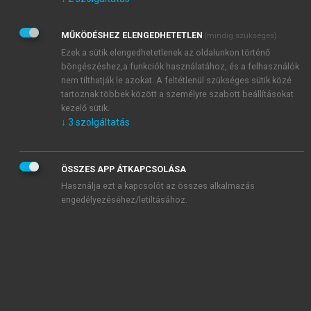
Kérek értesítést az Akadémiai Kiadó Zrt. újdonságairól,
akcióiról.
MŰKÖDÉSHEZ ELENGEDHETETLEN
(mindig szükséges)
Az
Adatkezelési tájékoztatóban
foglaltakat tudomásul
veszem és elfogadom.
Ezek a sütik elengedhetetlenek az oldalunkon történő
Az
Általános vásárlási feltételeket
, valamint a
szotar.net
és a
böngészéshez,a funkciók használatához, és a felhasználók
mersz.hu
oldalak licencszerződéseiben foglaltakat
nem tilthatják le azokat. A feltétlenül szükséges sütik közé
tudomásul veszem és elfogadom.
tartoznak többek között a személyre szabott beállításokat
kezelő sütik.
↓
3
szolgáltatás
KIPRÓBÁLOM
ÖSSZES APP ÁTKAPCSOLÁSA
Használja ezt a kapcsolót az összes alkalmazás
engedélyezéséhez/letiltásához.
MIÉRT ÉRDEMES A MERSZ ONLINE
OKOSKÖNYVTÁRAT HASZNÁLNI?