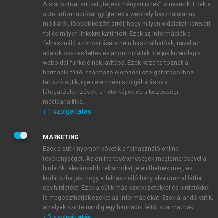
A statisztikai sütiket „teljesítménysütiknek” is nevezik. Ezek a
sütik információkat gyűjtenek a webhely használatának
módjáról, többek között arról, hogy milyen oldalakat keresett
ÚJ FIÓK LÉTREHOZÁSA
fel és milyen linkekre kattintott. Ezek az információk a
1 óra díjmentes hozzáférés
felhasználó azonosítására nem használhatóak, mivel az
adatok összesítettek és anonimizáltak. Céljuk kizárólag a
weboldal funkcióinak javítása. Ezek közé tartoznak a
E-MAIL-CÍM
harmadik féltől származó elemzési szolgáltatásokhoz
tartozó sütik; ilyen elemzési szolgáltatások a
látogatóelemzések, a hőtérképek és a közösségi
NÉV
médiaanalitika.
↓
1
szolgáltatás
JELSZÓ
MARKETING
Ezek a sütik nyomon követik a felhasználó online
tevékenységét. Az online tevékenységek megismerésével a
JELSZÓ ÚJRA
hirdetők relevánsabb reklámokat jeleníthetnek meg, és
korlátozhatják, hogy a felhasználó hány alkalommal láthat
egy hirdetést. Ezek a sütik más szervezetekkel és hirdetőkkel
is megoszthatják ezeket az információkat. Ezek állandó sütik,
Kérek értesítést a MeRSZ újdonságairól, akcióiról.
amelyek szinte mindig egy harmadik féltől származnak.
↓
2
szolgáltatás