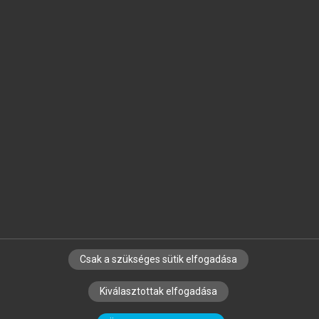
Jelöld meg a számodra fontos részeket, és
készíts
saját
jegyzeteket!
Egyéni előfizetéssel további
MeRSZ+ funkciókat
és
tartalmakat is elérhetsz.
Csak a szükséges sütik elfogadása
SZERZŐKNEK
CÉGEKNEK
KÖNYVTÁROSOKNAK
Kiválasztottak elfogadása
SZERKESZTÉSI ÉS LEKTORÁLÁSI ALAPELVEK