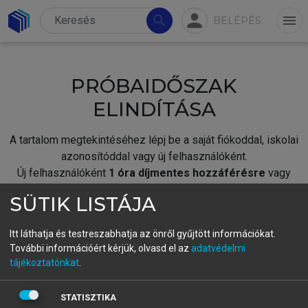
person
search
menu
BELÉPÉS
PRÓBAIDŐSZAK
ELINDÍTÁSA
A tartalom megtekintéséhez lépj be a saját fiókoddal, iskolai
azonosítóddal vagy új felhasználóként.
Új felhasználóként
1 óra díjmentes hozzáférésre
vagy
jogosult.
SÜTIK LISTÁJA
A próbaidőszak elindításához,
jelentkezz
be meglévő
fiókoddal,
vagy hozz létre új fiókot.
Itt láthatja és testreszabhatja az önről gyűjtött információkat.
További információért kérjük, olvasd el az
adatvédelmi
A regisztráció után a
próbaidőszak
automatikusan
elindul.
tájékoztatónkat
.
BELÉPÉS SAJÁT FIÓKKAL
STATISZTIKA