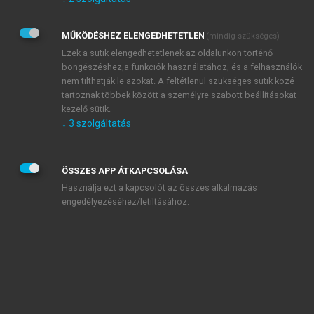
Kérek értesítést az Akadémiai Kiadó Zrt. újdonságairól,
akcióiról.
MŰKÖDÉSHEZ ELENGEDHETETLEN
(mindig szükséges)
Az
Adatkezelési tájékoztatóban
foglaltakat tudomásul
veszem és elfogadom.
Ezek a sütik elengedhetetlenek az oldalunkon történő
Az
Általános vásárlási feltételeket
, valamint a
szotar.net
és a
böngészéshez,a funkciók használatához, és a felhasználók
mersz.hu
oldalak licencszerződéseiben foglaltakat
nem tilthatják le azokat. A feltétlenül szükséges sütik közé
tudomásul veszem és elfogadom.
tartoznak többek között a személyre szabott beállításokat
kezelő sütik.
↓
3
szolgáltatás
KIPRÓBÁLOM
ÖSSZES APP ÁTKAPCSOLÁSA
Használja ezt a kapcsolót az összes alkalmazás
engedélyezéséhez/letiltásához.
MIÉRT ÉRDEMES A MERSZ ONLINE
OKOSKÖNYVTÁRAT HASZNÁLNI?