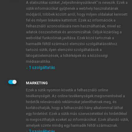
A statisztikai sütiket „teljesítménysütiknek” is nevezik. Ezek a
sütik információkat gyűjtenek a webhely használatának
módjáról, többek között arról, hogy milyen oldalakat keresett
ÚJ FIÓK LÉTREHOZÁSA
fel és milyen linkekre kattintott. Ezek az információk a
1 óra díjmentes hozzáférés
felhasználó azonosítására nem használhatóak, mivel az
adatok összesítettek és anonimizáltak. Céljuk kizárólag a
weboldal funkcióinak javítása. Ezek közé tartoznak a
E-MAIL-CÍM
harmadik féltől származó elemzési szolgáltatásokhoz
tartozó sütik; ilyen elemzési szolgáltatások a
látogatóelemzések, a hőtérképek és a közösségi
NÉV
médiaanalitika.
↓
1
szolgáltatás
JELSZÓ
MARKETING
Ezek a sütik nyomon követik a felhasználó online
tevékenységét. Az online tevékenységek megismerésével a
JELSZÓ ÚJRA
hirdetők relevánsabb reklámokat jeleníthetnek meg, és
korlátozhatják, hogy a felhasználó hány alkalommal láthat
egy hirdetést. Ezek a sütik más szervezetekkel és hirdetőkkel
is megoszthatják ezeket az információkat. Ezek állandó sütik,
Kérek értesítést a MeRSZ újdonságairól, akcióiról.
amelyek szinte mindig egy harmadik féltől származnak.
↓
2
szolgáltatás