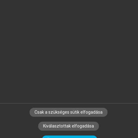
Jelöld meg a számodra fontos részeket, és
készíts
saját
jegyzeteket!
Egyéni előfizetéssel további
MeRSZ+ funkciókat
és
tartalmakat is elérhetsz.
Csak a szükséges sütik elfogadása
SZERZŐKNEK
CÉGEKNEK
KÖNYVTÁROSOKNAK
Kiválasztottak elfogadása
SZERKESZTÉSI ÉS LEKTORÁLÁSI ALAPELVEK