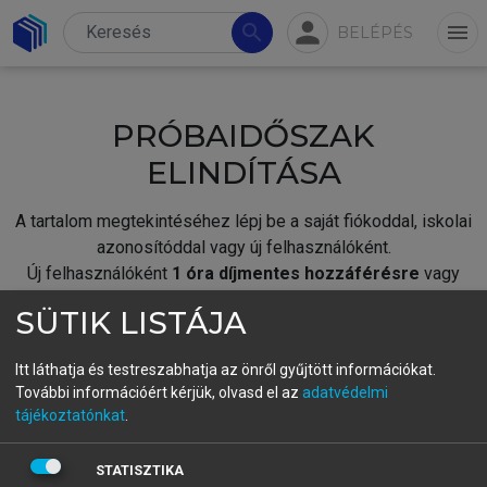
person
search
menu
BELÉPÉS
PRÓBAIDŐSZAK
ELINDÍTÁSA
A tartalom megtekintéséhez lépj be a saját fiókoddal, iskolai
azonosítóddal vagy új felhasználóként.
Új felhasználóként
1 óra díjmentes hozzáférésre
vagy
jogosult.
SÜTIK LISTÁJA
A próbaidőszak elindításához,
jelentkezz
be meglévő
fiókoddal,
vagy hozz létre új fiókot.
Itt láthatja és testreszabhatja az önről gyűjtött információkat.
További információért kérjük, olvasd el az
adatvédelmi
A regisztráció után a
próbaidőszak
automatikusan
elindul.
tájékoztatónkat
.
BELÉPÉS SAJÁT FIÓKKAL
STATISZTIKA