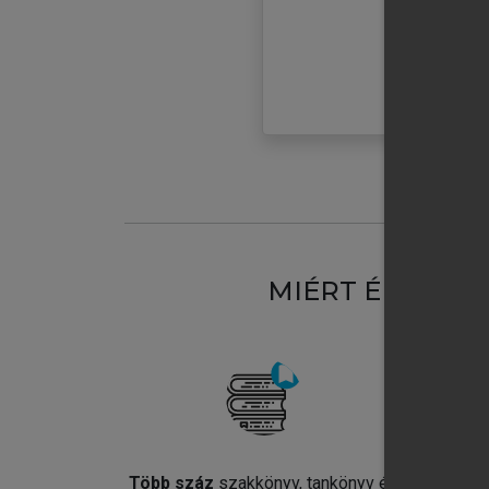
MIÉRT ÉRDEME
Több száz
szakkönyv, tankönyv és
Jel