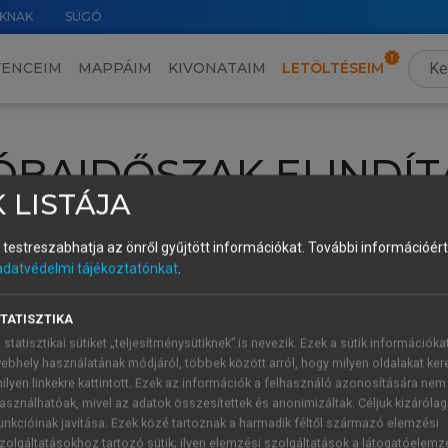
KNAK
SÚGÓ
VENCEIM
MAPPÁIM
KIVONATAIM
LETÖLTÉSEIM
ÓBAIDŐSZAK ELINDÍT
 LISTÁJA
intéséhez lépj be a saját fiókoddal, iskolai azonosítóddal vagy ú
és testreszabhatja az önről gyűjtött információkat.
További információért 
Új felhasználóként
1 óra díjmentes hozzáférésre
vagy jogosult
adatvédelmi tájékoztatónkat
.
k elindításához,
jelentkezz
be meglévő fiókoddal,
vagy hozz lé
A regisztráció után a
próbaidőszak
automatikusan
elindul.
TATISZTIKA
 statisztikai sütiket „teljesítménysütiknek” is nevezik. Ezek a sütik információka
ebhely használatának módjáról, többek között arról, hogy milyen oldalakat kere
ilyen linkekre kattintott. Ezek az információk a felhasználó azonosítására nem
ÚJ FIÓK 
ÁT FIÓKKAL
asználhatóak, mivel az adatok összesítettek és anonimizáltak. Céljuk kizáróla
1 óra díjme
unkcióinak javítása. Ezek közé tartoznak a harmadik féltől származó elemzési
zolgáltatásokhoz tartozó sütik; ilyen elemzési szolgáltatások a látogatóelemz