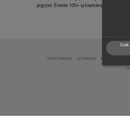
jegyzet. Évente 100+ új kiadvány.
kiadvá
Csak 
SZERZŐKNEK
CÉGEKNEK
KÖNYVTÁROSO
L
Verzió: 2.7.2