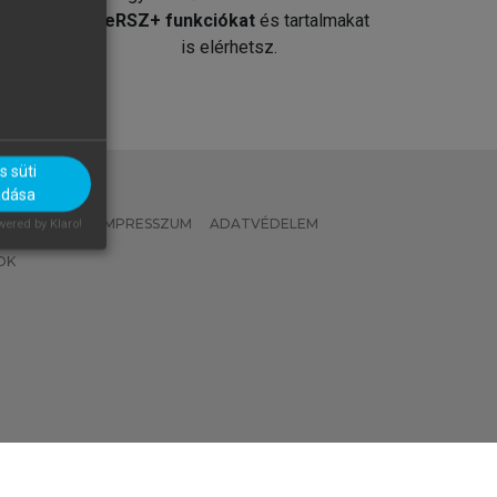
át
MeRSZ+ funkciókat
és tartalmakat
is elérhetsz.
 süti
adása
 IRÁNYELVEK
IMPRESSZUM
ADATVÉDELEM
ered by Klaro!
OK