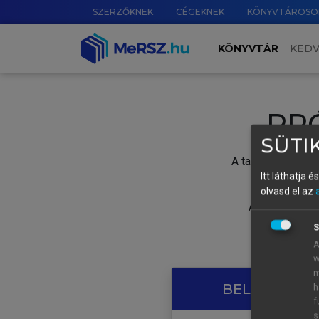
SZERZŐKNEK
CÉGEKNEK
KÖNYVTÁROSO
KÖNYVTÁR
KED
PR
SÜTIK
A tartalom megtek
Itt láthatja 
olvasd el az
A próbaidősza
S
A
w
m
BELÉPÉS SAJ
h
f
s