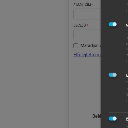
h
E-MAIL-CÍM
↓
JELSZÓ
E
m
a
Maradjon belépve
h
Elfelejtettem a jelszavamat
m
↓
BELÉ
M
E
h
t
↓
TANULÓ
Belépés intézmén
Ö
H