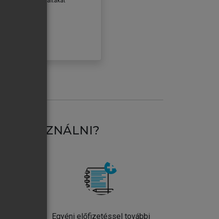
erződéseiben foglaltakat
ogadom.
ÓBÁLOM
AT HASZNÁLNI?
ntos
Egyéni előfizetéssel további