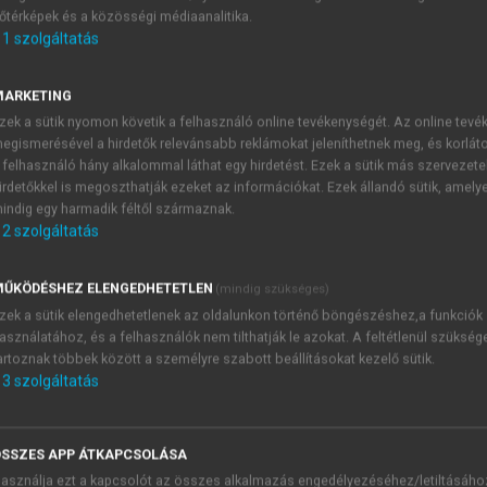
őtérképek és a közösségi médiaanalitika.
E-MAIL-CÍM
1
szolgáltatás
MARKETING
NÉV
zek a sütik nyomon követik a felhasználó online tevékenységét. Az online tev
egismerésével a hirdetők relevánsabb reklámokat jeleníthetnek meg, és korlát
 felhasználó hány alkalommal láthat egy hirdetést. Ezek a sütik más szervezete
JELSZÓ
irdetőkkel is megoszthatják ezeket az információkat. Ezek állandó sütik, amely
indig egy harmadik féltől származnak.
2
szolgáltatás
JELSZÓ ÚJRA
PÉS
ŰKÖDÉSHEZ ELENGEDHETETLEN
(mindig szükséges)
zek a sütik elengedhetetlenek az oldalunkon történő böngészéshez,a funkciók
asználatához, és a felhasználók nem tilthatják le azokat. A feltétlenül szükség
Kérek értesítést a MeRSZ új
artoznak többek között a személyre szabott beállításokat kezelő sütik.
Kérek értesítést az Akadémi
3
szolgáltatás
akcióiról.
 VAGY?
Az
Adatkezelési tájékozta
yi azonosítóval
veszem és elfogadom.
SSZES APP ÁTKAPCSOLÁSA
Az
Általános vásárlási felt
asználja ezt a kapcsolót az összes alkalmazás engedélyezéséhez/letiltásáho