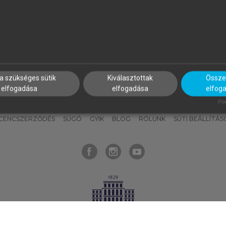
nyokat, hogy bármikor azonnal
részeket, és
készíts
saj
hozzájuk férhess!
jegyzeteket!
a szükséges sütik
Kiválasztottak
Összes
elfogadása
elfogadása
elfog
KNAK
SZERKESZTÉSI ÉS LEKTORÁLÁSI ALAPELVEK
MI – ÁLTALÁNOS
Pow
ICENCSZERZŐDÉS
SÚGÓ
GYIK
BLOG
RÓLUNK
SÜTI BEÁLLÍTÁS