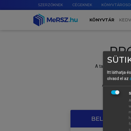
SZERZŐKNEK
CÉGEKNEK
KÖNYVTÁROSO
KÖNYVTÁR
KED
PR
SÜTIK
A tartalom megtek
Itt láthatja 
olvasd el az
A próbaidősza
S
A
w
m
BELÉPÉS SAJ
h
f
s