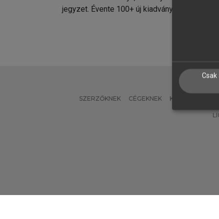
jegyzet. Évente 100+ új kiadvány.
kiadvá
Csak 
SZERZŐKNEK
CÉGEKNEK
KÖNYVTÁROSO
L
Verzió: 2.7.2