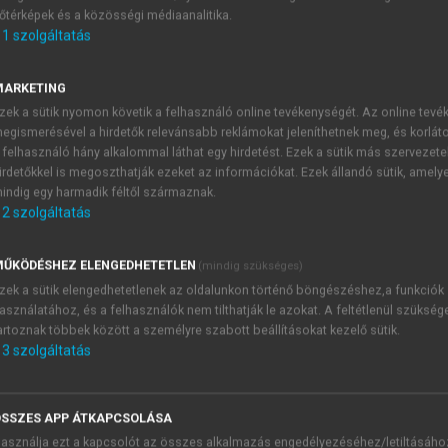
őtérképek és a közösségi médiaanalitika.
E-MAIL-CÍM
1
szolgáltatás
MARKETING
NÉV
zek a sütik nyomon követik a felhasználó online tevékenységét. Az online tev
egismerésével a hirdetők relevánsabb reklámokat jeleníthetnek meg, és korlát
 felhasználó hány alkalommal láthat egy hirdetést. Ezek a sütik más szervezete
JELSZÓ
irdetőkkel is megoszthatják ezeket az információkat. Ezek állandó sütik, amely
indig egy harmadik féltől származnak.
2
szolgáltatás
JELSZÓ ÚJRA
PÉS
ŰKÖDÉSHEZ ELENGEDHETETLEN
(mindig szükséges)
zek a sütik elengedhetetlenek az oldalunkon történő böngészéshez,a funkciók
asználatához, és a felhasználók nem tilthatják le azokat. A feltétlenül szükség
Kérek értesítést a MeRSZ új
artoznak többek között a személyre szabott beállításokat kezelő sütik.
Kérek értesítést az Akadémi
3
szolgáltatás
akcióiról.
 VAGY?
Az
Adatkezelési tájékozta
yi azonosítóval
veszem és elfogadom.
SSZES APP ÁTKAPCSOLÁSA
Az
Általános vásárlási felt
asználja ezt a kapcsolót az összes alkalmazás engedélyezéséhez/letiltásáho