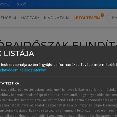
KNAK
SÚGÓ
VENCEIM
MAPPÁIM
KIVONATAIM
LETÖLTÉSEIM
ÓBAIDŐSZAK ELINDÍT
 LISTÁJA
intéséhez lépj be a saját fiókoddal, iskolai azonosítóddal vagy ú
és testreszabhatja az önről gyűjtött információkat.
További információért 
Új felhasználóként
1 óra díjmentes hozzáférésre
vagy jogosult
adatvédelmi tájékoztatónkat
.
k elindításához,
jelentkezz
be meglévő fiókoddal,
vagy hozz lé
A regisztráció után a
próbaidőszak
automatikusan
elindul.
TATISZTIKA
 statisztikai sütiket „teljesítménysütiknek” is nevezik. Ezek a sütik információka
ebhely használatának módjáról, többek között arról, hogy milyen oldalakat kere
ilyen linkekre kattintott. Ezek az információk a felhasználó azonosítására nem
ÚJ FIÓK 
ÁT FIÓKKAL
asználhatóak, mivel az adatok összesítettek és anonimizáltak. Céljuk kizáróla
1 óra díjme
unkcióinak javítása. Ezek közé tartoznak a harmadik féltől származó elemzési
zolgáltatásokhoz tartozó sütik; ilyen elemzési szolgáltatások a látogatóelemz