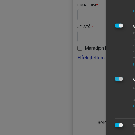
h
E-MAIL-CÍM
↓
JELSZÓ
E
m
a
Maradjon belépve
h
Elfelejtettem a jelszavamat
m
↓
BELÉ
M
E
h
t
↓
TANULÓ
Belépés intézmén
Ö
H