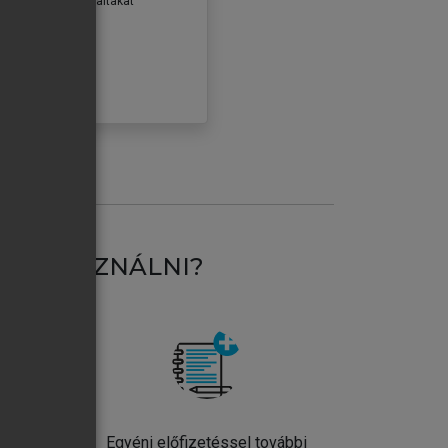
erződéseiben foglaltakat
ogadom.
ÓBÁLOM
AT HASZNÁLNI?
ntos
Egyéni előfizetéssel további