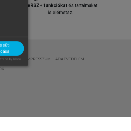
át
MeRSZ+ funkciókat
és tartalmakat
is elérhetsz.
 süti
adása
 IRÁNYELVEK
IMPRESSZUM
ADATVÉDELEM
ered by Klaro!
OK