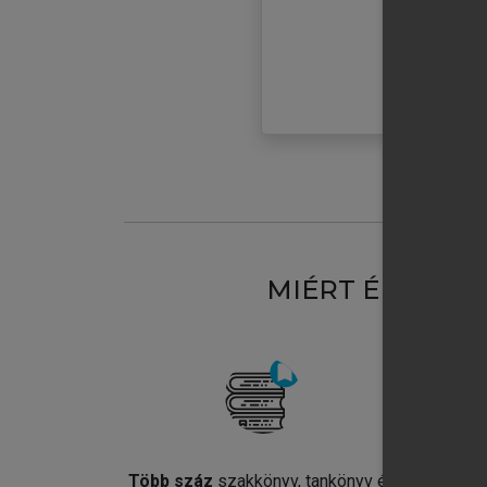
MIÉRT ÉRDEME
Több száz
szakkönyv, tankönyv és
Jel