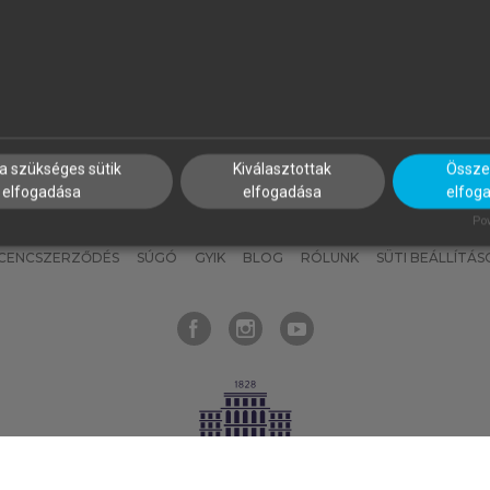
nyokat, hogy bármikor azonnal
részeket, és
készíts
saj
hozzájuk férhess!
jegyzeteket!
a szükséges sütik
Kiválasztottak
Összes
elfogadása
elfogadása
elfog
KNAK
SZERKESZTÉSI ÉS LEKTORÁLÁSI ALAPELVEK
MI – ÁLTALÁNOS
Pow
ICENCSZERZŐDÉS
SÚGÓ
GYIK
BLOG
RÓLUNK
SÜTI BEÁLLÍTÁS