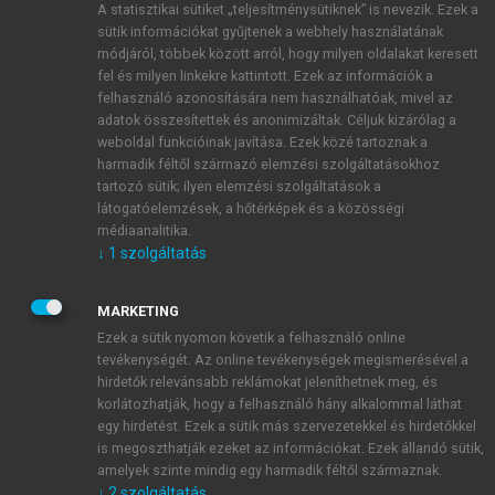
A statisztikai sütiket „teljesítménysütiknek” is nevezik. Ezek a
sütik információkat gyűjtenek a webhely használatának
módjáról, többek között arról, hogy milyen oldalakat keresett
ÚJ FIÓK LÉTREHOZÁSA
fel és milyen linkekre kattintott. Ezek az információk a
1 óra díjmentes hozzáférés
felhasználó azonosítására nem használhatóak, mivel az
adatok összesítettek és anonimizáltak. Céljuk kizárólag a
weboldal funkcióinak javítása. Ezek közé tartoznak a
E-MAIL-CÍM
harmadik féltől származó elemzési szolgáltatásokhoz
tartozó sütik; ilyen elemzési szolgáltatások a
látogatóelemzések, a hőtérképek és a közösségi
NÉV
médiaanalitika.
↓
1
szolgáltatás
JELSZÓ
MARKETING
Ezek a sütik nyomon követik a felhasználó online
tevékenységét. Az online tevékenységek megismerésével a
JELSZÓ ÚJRA
hirdetők relevánsabb reklámokat jeleníthetnek meg, és
korlátozhatják, hogy a felhasználó hány alkalommal láthat
egy hirdetést. Ezek a sütik más szervezetekkel és hirdetőkkel
is megoszthatják ezeket az információkat. Ezek állandó sütik,
Kérek értesítést a MeRSZ újdonságairól, akcióiról.
amelyek szinte mindig egy harmadik féltől származnak.
↓
2
szolgáltatás