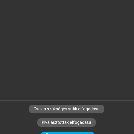
Jelöld meg a számodra fontos részeket, és
készíts
saját
jegyzeteket!
Egyéni előfizetéssel további
MeRSZ+ funkciókat
és
tartalmakat is elérhetsz.
Csak a szükséges sütik elfogadása
SZERZŐKNEK
CÉGEKNEK
KÖNYVTÁROSOKNAK
Kiválasztottak elfogadása
SZERKESZTÉSI ÉS LEKTORÁLÁSI ALAPELVEK