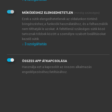
Kérek értesítést az Akadémiai Kiadó Zrt. újdonságairól,
akcióiról.
MŰKÖDÉSHEZ ELENGEDHETETLEN
(mindig szükséges)
Az
Adatkezelési tájékoztatóban
foglaltakat tudomásul
veszem és elfogadom.
Ezek a sütik elengedhetetlenek az oldalunkon történő
Az
Általános vásárlási feltételeket
, valamint a
szotar.net
és a
böngészéshez,a funkciók használatához, és a felhasználók
mersz.hu
oldalak licencszerződéseiben foglaltakat
nem tilthatják le azokat. A feltétlenül szükséges sütik közé
tudomásul veszem és elfogadom.
tartoznak többek között a személyre szabott beállításokat
kezelő sütik.
↓
3
szolgáltatás
KIPRÓBÁLOM
ÖSSZES APP ÁTKAPCSOLÁSA
Használja ezt a kapcsolót az összes alkalmazás
engedélyezéséhez/letiltásához.
MIÉRT ÉRDEMES A MERSZ ONLINE
OKOSKÖNYVTÁRAT HASZNÁLNI?