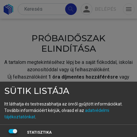
person
search
menu
BELÉPÉS
PRÓBAIDŐSZAK
ELINDÍTÁSA
A tartalom megtekintéséhez lépj be a saját fiókoddal, iskolai
azonosítóddal vagy új felhasználóként.
Új felhasználóként
1 óra díjmentes hozzáférésre
vagy
jogosult.
SÜTIK LISTÁJA
A próbaidőszak elindításához,
jelentkezz
be meglévő
fiókoddal,
vagy hozz létre új fiókot.
Itt láthatja és testreszabhatja az önről gyűjtött információkat.
További információért kérjük, olvasd el az
adatvédelmi
A regisztráció után a
próbaidőszak
automatikusan
elindul.
tájékoztatónkat
.
BELÉPÉS SAJÁT FIÓKKAL
STATISZTIKA