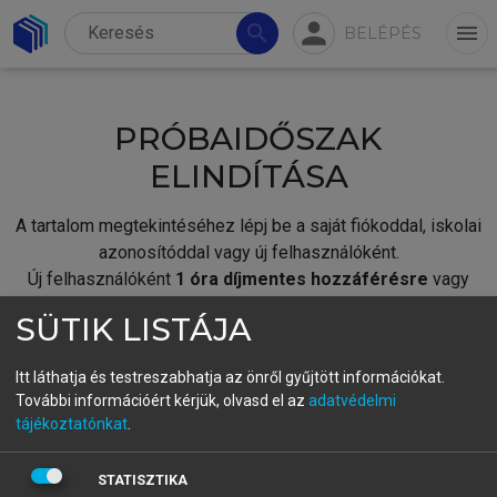
person
search
menu
BELÉPÉS
PRÓBAIDŐSZAK
ELINDÍTÁSA
A tartalom megtekintéséhez lépj be a saját fiókoddal, iskolai
azonosítóddal vagy új felhasználóként.
Új felhasználóként
1 óra díjmentes hozzáférésre
vagy
jogosult.
SÜTIK LISTÁJA
A próbaidőszak elindításához,
jelentkezz
be meglévő
fiókoddal,
vagy hozz létre új fiókot.
Itt láthatja és testreszabhatja az önről gyűjtött információkat.
További információért kérjük, olvasd el az
adatvédelmi
A regisztráció után a
próbaidőszak
automatikusan
elindul.
tájékoztatónkat
.
BELÉPÉS SAJÁT FIÓKKAL
STATISZTIKA