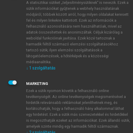
A statisztikai sütiket „teljesítménysütiknek” is nevezik. Ezek a
sütik információkat gyűjtenek a webhely használatának
módjáról, többek között arról, hogy milyen oldalakat keresett
ÚJ FIÓK LÉTREHOZÁSA
fel és milyen linkekre kattintott. Ezek az információk a
1 óra díjmentes hozzáférés
felhasználó azonosítására nem használhatóak, mivel az
adatok összesítettek és anonimizáltak. Céljuk kizárólag a
weboldal funkcióinak javítása. Ezek közé tartoznak a
E-MAIL-CÍM
harmadik féltől származó elemzési szolgáltatásokhoz
tartozó sütik; ilyen elemzési szolgáltatások a
látogatóelemzések, a hőtérképek és a közösségi
NÉV
médiaanalitika.
↓
1
szolgáltatás
JELSZÓ
MARKETING
Ezek a sütik nyomon követik a felhasználó online
tevékenységét. Az online tevékenységek megismerésével a
JELSZÓ ÚJRA
hirdetők relevánsabb reklámokat jeleníthetnek meg, és
korlátozhatják, hogy a felhasználó hány alkalommal láthat
egy hirdetést. Ezek a sütik más szervezetekkel és hirdetőkkel
is megoszthatják ezeket az információkat. Ezek állandó sütik,
Kérek értesítést a MeRSZ újdonságairól, akcióiról.
amelyek szinte mindig egy harmadik féltől származnak.
↓
2
szolgáltatás