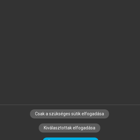
Jelöld meg a számodra fontos részeket, és
készíts
saját
jegyzeteket!
Egyéni előfizetéssel további
MeRSZ+ funkciókat
és
tartalmakat is elérhetsz.
Csak a szükséges sütik elfogadása
SZERZŐKNEK
CÉGEKNEK
KÖNYVTÁROSOKNAK
Kiválasztottak elfogadása
SZERKESZTÉSI ÉS LEKTORÁLÁSI ALAPELVEK