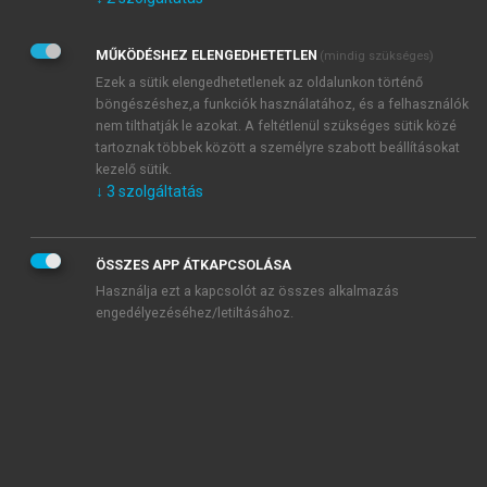
Kérek értesítést az Akadémiai Kiadó Zrt. újdonságairól,
akcióiról.
MŰKÖDÉSHEZ ELENGEDHETETLEN
(mindig szükséges)
Az
Adatkezelési tájékoztatóban
foglaltakat tudomásul
veszem és elfogadom.
Ezek a sütik elengedhetetlenek az oldalunkon történő
Az
Általános vásárlási feltételeket
, valamint a
szotar.net
és a
böngészéshez,a funkciók használatához, és a felhasználók
mersz.hu
oldalak licencszerződéseiben foglaltakat
nem tilthatják le azokat. A feltétlenül szükséges sütik közé
tudomásul veszem és elfogadom.
tartoznak többek között a személyre szabott beállításokat
kezelő sütik.
↓
3
szolgáltatás
KIPRÓBÁLOM
ÖSSZES APP ÁTKAPCSOLÁSA
Használja ezt a kapcsolót az összes alkalmazás
engedélyezéséhez/letiltásához.
MIÉRT ÉRDEMES A MERSZ ONLINE
OKOSKÖNYVTÁRAT HASZNÁLNI?