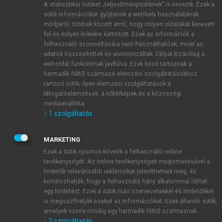
A statisztikai sütiket „teljesítménysütiknek” is nevezik. Ezek a
sütik információkat gyűjtenek a webhely használatának
módjáról, többek között arról, hogy milyen oldalakat keresett
ÚJ FIÓK LÉTREHOZÁSA
fel és milyen linkekre kattintott. Ezek az információk a
1 óra díjmentes hozzáférés
felhasználó azonosítására nem használhatóak, mivel az
adatok összesítettek és anonimizáltak. Céljuk kizárólag a
weboldal funkcióinak javítása. Ezek közé tartoznak a
E-MAIL-CÍM
harmadik féltől származó elemzési szolgáltatásokhoz
tartozó sütik; ilyen elemzési szolgáltatások a
látogatóelemzések, a hőtérképek és a közösségi
NÉV
médiaanalitika.
↓
1
szolgáltatás
JELSZÓ
MARKETING
Ezek a sütik nyomon követik a felhasználó online
tevékenységét. Az online tevékenységek megismerésével a
JELSZÓ ÚJRA
hirdetők relevánsabb reklámokat jeleníthetnek meg, és
korlátozhatják, hogy a felhasználó hány alkalommal láthat
egy hirdetést. Ezek a sütik más szervezetekkel és hirdetőkkel
is megoszthatják ezeket az információkat. Ezek állandó sütik,
Kérek értesítést a MeRSZ újdonságairól, akcióiról.
amelyek szinte mindig egy harmadik féltől származnak.
↓
2
szolgáltatás