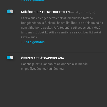
Kérek értesítést az Akadémiai Kiadó Zrt. újdonságairól,
akcióiról.
MŰKÖDÉSHEZ ELENGEDHETETLEN
(mindig szükséges)
Az
Adatkezelési tájékoztatóban
foglaltakat tudomásul
veszem és elfogadom.
Ezek a sütik elengedhetetlenek az oldalunkon történő
Az
Általános vásárlási feltételeket
, valamint a
szotar.net
és a
böngészéshez,a funkciók használatához, és a felhasználók
mersz.hu
oldalak licencszerződéseiben foglaltakat
nem tilthatják le azokat. A feltétlenül szükséges sütik közé
tudomásul veszem és elfogadom.
tartoznak többek között a személyre szabott beállításokat
kezelő sütik.
↓
3
szolgáltatás
KIPRÓBÁLOM
ÖSSZES APP ÁTKAPCSOLÁSA
Használja ezt a kapcsolót az összes alkalmazás
engedélyezéséhez/letiltásához.
MIÉRT ÉRDEMES A MERSZ ONLINE
OKOSKÖNYVTÁRAT HASZNÁLNI?