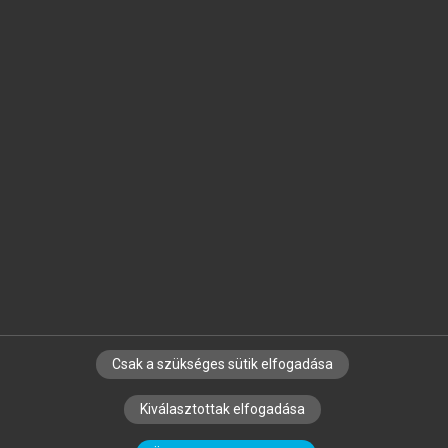
Jelöld meg a számodra fontos részeket, és
készíts
saját
jegyzeteket!
Egyéni előfizetéssel további
MeRSZ+ funkciókat
és
tartalmakat is elérhetsz.
Csak a szükséges sütik elfogadása
SZERZŐKNEK
CÉGEKNEK
KÖNYVTÁROSOKNAK
Kiválasztottak elfogadása
SZERKESZTÉSI ÉS LEKTORÁLÁSI ALAPELVEK