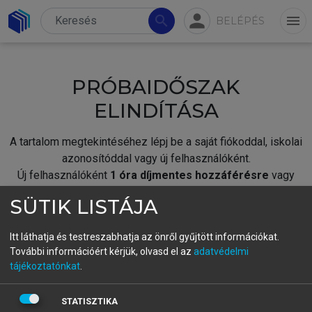
person
search
menu
BELÉPÉS
PRÓBAIDŐSZAK
ELINDÍTÁSA
A tartalom megtekintéséhez lépj be a saját fiókoddal, iskolai
azonosítóddal vagy új felhasználóként.
Új felhasználóként
1 óra díjmentes hozzáférésre
vagy
jogosult.
SÜTIK LISTÁJA
A próbaidőszak elindításához,
jelentkezz
be meglévő
fiókoddal,
vagy hozz létre új fiókot.
Itt láthatja és testreszabhatja az önről gyűjtött információkat.
További információért kérjük, olvasd el az
adatvédelmi
A regisztráció után a
próbaidőszak
automatikusan
elindul.
tájékoztatónkat
.
BELÉPÉS SAJÁT FIÓKKAL
STATISZTIKA