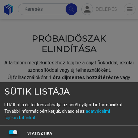
person
search
menu
BELÉPÉS
PRÓBAIDŐSZAK
ELINDÍTÁSA
A tartalom megtekintéséhez lépj be a saját fiókoddal, iskolai
azonosítóddal vagy új felhasználóként.
Új felhasználóként
1 óra díjmentes hozzáférésre
vagy
jogosult.
SÜTIK LISTÁJA
A próbaidőszak elindításához,
jelentkezz
be meglévő
fiókoddal,
vagy hozz létre új fiókot.
Itt láthatja és testreszabhatja az önről gyűjtött információkat.
További információért kérjük, olvasd el az
adatvédelmi
A regisztráció után a
próbaidőszak
automatikusan
elindul.
tájékoztatónkat
.
BELÉPÉS SAJÁT FIÓKKAL
STATISZTIKA