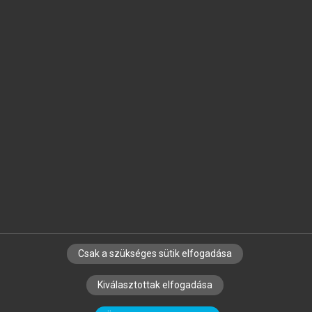
Jelöld meg a számodra fontos részeket, és
készíts
saját
jegyzeteket!
Egyéni előfizetéssel további
MeRSZ+ funkciókat
és
tartalmakat is elérhetsz.
Csak a szükséges sütik elfogadása
SZERZŐKNEK
CÉGEKNEK
KÖNYVTÁROSOKNAK
Kiválasztottak elfogadása
SZERKESZTÉSI ÉS LEKTORÁLÁSI ALAPELVEK