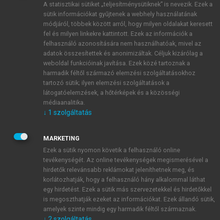
A statisztikai sütiket „teljesítménysütiknek” is nevezik. Ezek a
sütik információkat gyűjtenek a webhely használatának
módjáról, többek között arról, hogy milyen oldalakat keresett
ÚJ FIÓK LÉTREHOZÁSA
fel és milyen linkekre kattintott. Ezek az információk a
1 óra díjmentes hozzáférés
felhasználó azonosítására nem használhatóak, mivel az
adatok összesítettek és anonimizáltak. Céljuk kizárólag a
weboldal funkcióinak javítása. Ezek közé tartoznak a
E-MAIL-CÍM
harmadik féltől származó elemzési szolgáltatásokhoz
tartozó sütik; ilyen elemzési szolgáltatások a
látogatóelemzések, a hőtérképek és a közösségi
NÉV
médiaanalitika.
↓
1
szolgáltatás
JELSZÓ
MARKETING
Ezek a sütik nyomon követik a felhasználó online
tevékenységét. Az online tevékenységek megismerésével a
JELSZÓ ÚJRA
hirdetők relevánsabb reklámokat jeleníthetnek meg, és
korlátozhatják, hogy a felhasználó hány alkalommal láthat
egy hirdetést. Ezek a sütik más szervezetekkel és hirdetőkkel
is megoszthatják ezeket az információkat. Ezek állandó sütik,
Kérek értesítést a MeRSZ újdonságairól, akcióiról.
amelyek szinte mindig egy harmadik féltől származnak.
↓
2
szolgáltatás