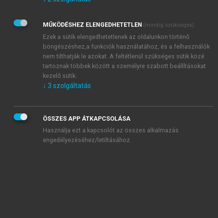
Kérek értesítést az Akadémiai Kiadó Zrt. újdonságairól,
akcióiról.
MŰKÖDÉSHEZ ELENGEDHETETLEN
(mindig szükséges)
Az
Adatkezelési tájékoztatóban
foglaltakat tudomásul
veszem és elfogadom.
Ezek a sütik elengedhetetlenek az oldalunkon történő
Az
Általános vásárlási feltételeket
, valamint a
szotar.net
és a
böngészéshez,a funkciók használatához, és a felhasználók
mersz.hu
oldalak licencszerződéseiben foglaltakat
nem tilthatják le azokat. A feltétlenül szükséges sütik közé
tudomásul veszem és elfogadom.
tartoznak többek között a személyre szabott beállításokat
kezelő sütik.
↓
3
szolgáltatás
KIPRÓBÁLOM
ÖSSZES APP ÁTKAPCSOLÁSA
Használja ezt a kapcsolót az összes alkalmazás
engedélyezéséhez/letiltásához.
MIÉRT ÉRDEMES A MERSZ ONLINE
OKOSKÖNYVTÁRAT HASZNÁLNI?