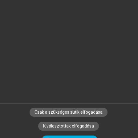
Jelöld meg a számodra fontos részeket, és
készíts
saját
jegyzeteket!
Egyéni előfizetéssel további
MeRSZ+ funkciókat
és
tartalmakat is elérhetsz.
Csak a szükséges sütik elfogadása
SZERZŐKNEK
CÉGEKNEK
KÖNYVTÁROSOKNAK
Kiválasztottak elfogadása
SZERKESZTÉSI ÉS LEKTORÁLÁSI ALAPELVEK