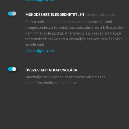
Kérek értesítést az Akadémiai Kiadó Zrt. újdonságairól,
akcióiról.
MŰKÖDÉSHEZ ELENGEDHETETLEN
(mindig szükséges)
Az
Adatkezelési tájékoztatóban
foglaltakat tudomásul
veszem és elfogadom.
Ezek a sütik elengedhetetlenek az oldalunkon történő
Az
Általános vásárlási feltételeket
, valamint a
szotar.net
és a
böngészéshez,a funkciók használatához, és a felhasználók
mersz.hu
oldalak licencszerződéseiben foglaltakat
nem tilthatják le azokat. A feltétlenül szükséges sütik közé
tudomásul veszem és elfogadom.
tartoznak többek között a személyre szabott beállításokat
kezelő sütik.
↓
3
szolgáltatás
KIPRÓBÁLOM
ÖSSZES APP ÁTKAPCSOLÁSA
Használja ezt a kapcsolót az összes alkalmazás
engedélyezéséhez/letiltásához.
MIÉRT ÉRDEMES A MERSZ ONLINE
OKOSKÖNYVTÁRAT HASZNÁLNI?