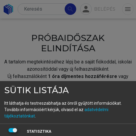
person
search
menu
BELÉPÉS
PRÓBAIDŐSZAK
ELINDÍTÁSA
A tartalom megtekintéséhez lépj be a saját fiókoddal, iskolai
azonosítóddal vagy új felhasználóként.
Új felhasználóként
1 óra díjmentes hozzáférésre
vagy
jogosult.
SÜTIK LISTÁJA
A próbaidőszak elindításához,
jelentkezz
be meglévő
fiókoddal,
vagy hozz létre új fiókot.
Itt láthatja és testreszabhatja az önről gyűjtött információkat.
További információért kérjük, olvasd el az
adatvédelmi
A regisztráció után a
próbaidőszak
automatikusan
elindul.
tájékoztatónkat
.
BELÉPÉS SAJÁT FIÓKKAL
STATISZTIKA