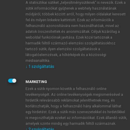
A statisztikai sütiket „teljesítménysütiknek” is nevezik. Ezek a
sütik információkat gyűjtenek a webhely használatának
módjáról, többek között arról, hogy milyen oldalakat keresett
ÚJ FIÓK LÉTREHOZÁSA
fel és milyen linkekre kattintott. Ezek az információk a
1 óra díjmentes hozzáférés
felhasználó azonosítására nem használhatóak, mivel az
adatok összesítettek és anonimizáltak. Céljuk kizárólag a
weboldal funkcióinak javítása. Ezek közé tartoznak a
E-MAIL-CÍM
harmadik féltől származó elemzési szolgáltatásokhoz
tartozó sütik; ilyen elemzési szolgáltatások a
látogatóelemzések, a hőtérképek és a közösségi
NÉV
médiaanalitika.
↓
1
szolgáltatás
JELSZÓ
MARKETING
Ezek a sütik nyomon követik a felhasználó online
tevékenységét. Az online tevékenységek megismerésével a
JELSZÓ ÚJRA
hirdetők relevánsabb reklámokat jeleníthetnek meg, és
korlátozhatják, hogy a felhasználó hány alkalommal láthat
egy hirdetést. Ezek a sütik más szervezetekkel és hirdetőkkel
is megoszthatják ezeket az információkat. Ezek állandó sütik,
Kérek értesítést a MeRSZ újdonságairól, akcióiról.
amelyek szinte mindig egy harmadik féltől származnak.
↓
2
szolgáltatás