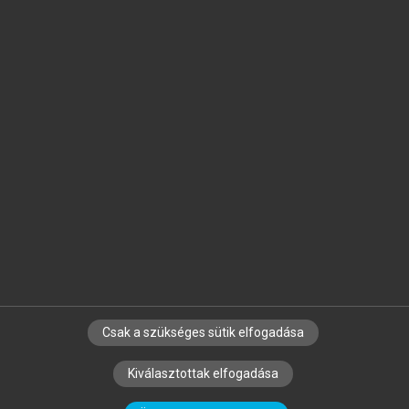
Jelöld meg a számodra fontos részeket, és
készíts
saját
jegyzeteket!
Egyéni előfizetéssel további
MeRSZ+ funkciókat
és
tartalmakat is elérhetsz.
Csak a szükséges sütik elfogadása
SZERZŐKNEK
CÉGEKNEK
KÖNYVTÁROSOKNAK
Kiválasztottak elfogadása
SZERKESZTÉSI ÉS LEKTORÁLÁSI ALAPELVEK