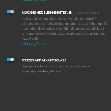
Kérek értesítést az Akadémiai Kiadó Zrt. újdonságairól,
akcióiról.
MŰKÖDÉSHEZ ELENGEDHETETLEN
(mindig szükséges)
Az
Adatkezelési tájékoztatóban
foglaltakat tudomásul
veszem és elfogadom.
Ezek a sütik elengedhetetlenek az oldalunkon történő
Az
Általános vásárlási feltételeket
, valamint a
szotar.net
és a
böngészéshez,a funkciók használatához, és a felhasználók
mersz.hu
oldalak licencszerződéseiben foglaltakat
nem tilthatják le azokat. A feltétlenül szükséges sütik közé
tudomásul veszem és elfogadom.
tartoznak többek között a személyre szabott beállításokat
kezelő sütik.
↓
3
szolgáltatás
KIPRÓBÁLOM
ÖSSZES APP ÁTKAPCSOLÁSA
Használja ezt a kapcsolót az összes alkalmazás
engedélyezéséhez/letiltásához.
MIÉRT ÉRDEMES A MERSZ ONLINE
OKOSKÖNYVTÁRAT HASZNÁLNI?