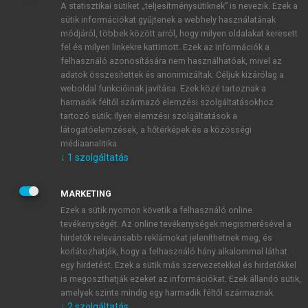
A statisztikai sütiket „teljesítménysütiknek” is nevezik. Ezek a
sütik információkat gyűjtenek a webhely használatának
módjáról, többek között arról, hogy milyen oldalakat keresett
ÚJ FIÓK LÉTREHOZÁSA
fel és milyen linkekre kattintott. Ezek az információk a
1 óra díjmentes hozzáférés
felhasználó azonosítására nem használhatóak, mivel az
adatok összesítettek és anonimizáltak. Céljuk kizárólag a
weboldal funkcióinak javítása. Ezek közé tartoznak a
E-MAIL-CÍM
harmadik féltől származó elemzési szolgáltatásokhoz
tartozó sütik; ilyen elemzési szolgáltatások a
látogatóelemzések, a hőtérképek és a közösségi
NÉV
médiaanalitika.
↓
1
szolgáltatás
JELSZÓ
MARKETING
Ezek a sütik nyomon követik a felhasználó online
tevékenységét. Az online tevékenységek megismerésével a
JELSZÓ ÚJRA
hirdetők relevánsabb reklámokat jeleníthetnek meg, és
korlátozhatják, hogy a felhasználó hány alkalommal láthat
egy hirdetést. Ezek a sütik más szervezetekkel és hirdetőkkel
is megoszthatják ezeket az információkat. Ezek állandó sütik,
Kérek értesítést a MeRSZ újdonságairól, akcióiról.
amelyek szinte mindig egy harmadik féltől származnak.
↓
2
szolgáltatás