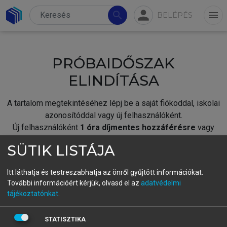
person
search
menu
BELÉPÉS
PRÓBAIDŐSZAK
ELINDÍTÁSA
A tartalom megtekintéséhez lépj be a saját fiókoddal, iskolai
azonosítóddal vagy új felhasználóként.
Új felhasználóként
1 óra díjmentes hozzáférésre
vagy
jogosult.
SÜTIK LISTÁJA
A próbaidőszak elindításához,
jelentkezz
be meglévő
fiókoddal,
vagy hozz létre új fiókot.
Itt láthatja és testreszabhatja az önről gyűjtött információkat.
További információért kérjük, olvasd el az
adatvédelmi
A regisztráció után a
próbaidőszak
automatikusan
elindul.
tájékoztatónkat
.
BELÉPÉS SAJÁT FIÓKKAL
STATISZTIKA