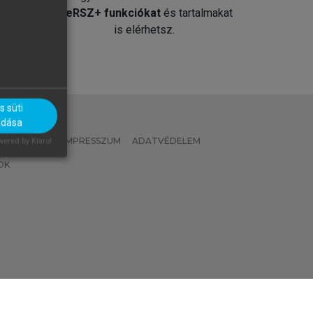
át
MeRSZ+ funkciókat
és tartalmakat
is elérhetsz.
 süti
adása
 IRÁNYELVEK
IMPRESSZUM
ADATVÉDELEM
ered by Klaro!
OK