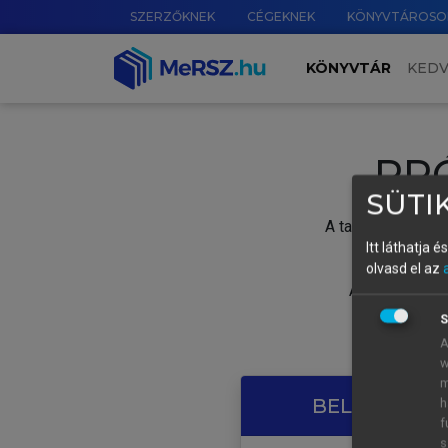
SZERZŐKNEK
CÉGEKNEK
KÖNYVTÁROSO
KÖNYVTÁR
KED
PR
SÜTIK
A tartalom megtek
Itt láthatja 
olvasd el az
A próbaidősza
S
A
w
m
BELÉPÉS SAJ
h
f
s