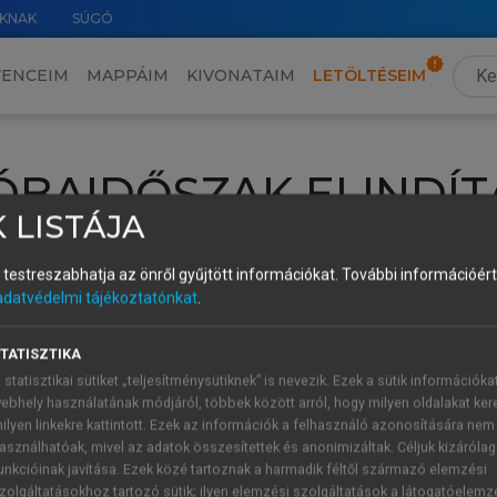
KNAK
SÚGÓ
VENCEIM
MAPPÁIM
KIVONATAIM
LETÖLTÉSEIM
ÓBAIDŐSZAK ELINDÍT
 LISTÁJA
intéséhez lépj be a saját fiókoddal, iskolai azonosítóddal vagy ú
és testreszabhatja az önről gyűjtött információkat.
További információért 
Új felhasználóként
1 óra díjmentes hozzáférésre
vagy jogosult
adatvédelmi tájékoztatónkat
.
k elindításához,
jelentkezz
be meglévő fiókoddal,
vagy hozz lé
A regisztráció után a
próbaidőszak
automatikusan
elindul.
TATISZTIKA
 statisztikai sütiket „teljesítménysütiknek” is nevezik. Ezek a sütik információka
ebhely használatának módjáról, többek között arról, hogy milyen oldalakat kere
ilyen linkekre kattintott. Ezek az információk a felhasználó azonosítására nem
ÚJ FIÓK 
ÁT FIÓKKAL
asználhatóak, mivel az adatok összesítettek és anonimizáltak. Céljuk kizáróla
1 óra díjme
unkcióinak javítása. Ezek közé tartoznak a harmadik féltől származó elemzési
zolgáltatásokhoz tartozó sütik; ilyen elemzési szolgáltatások a látogatóelemz