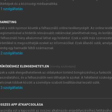
őtérképek és a közösségi médiaanalitika.
E-MAIL-CÍM
1
szolgáltatás
MARKETING
NÉV
zek a sütik nyomon követik a felhasználó online tevékenységét. Az online tev
egismerésével a hirdetők relevánsabb reklámokat jeleníthetnek meg, és korlát
 felhasználó hány alkalommal láthat egy hirdetést. Ezek a sütik más szervezete
JELSZÓ
irdetőkkel is megoszthatják ezeket az információkat. Ezek állandó sütik, amely
indig egy harmadik féltől származnak.
2
szolgáltatás
JELSZÓ ÚJRA
PÉS
ŰKÖDÉSHEZ ELENGEDHETETLEN
(mindig szükséges)
zek a sütik elengedhetetlenek az oldalunkon történő böngészéshez,a funkciók
asználatához, és a felhasználók nem tilthatják le azokat. A feltétlenül szükség
Kérek értesítést a MeRSZ új
artoznak többek között a személyre szabott beállításokat kezelő sütik.
Kérek értesítést az Akadémi
3
szolgáltatás
akcióiról.
 VAGY?
Az
Adatkezelési tájékozta
yi azonosítóval
veszem és elfogadom.
SSZES APP ÁTKAPCSOLÁSA
Az
Általános vásárlási felt
asználja ezt a kapcsolót az összes alkalmazás engedélyezéséhez/letiltásáho