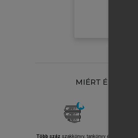
MIÉRT ÉRDEME
Több száz
szakkönyv, tankönyv és
Jel