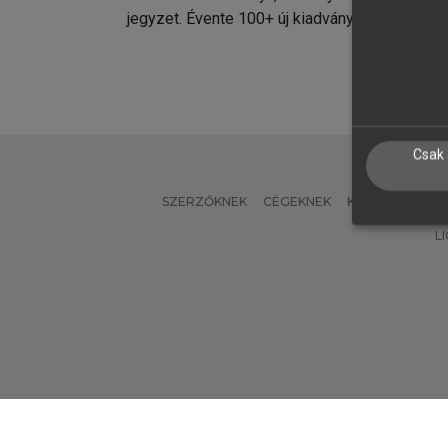
jegyzet. Évente 100+ új kiadvány.
kiadvá
Csak 
SZERZŐKNEK
CÉGEKNEK
KÖNYVTÁROSO
L
Verzió: 2.7.2