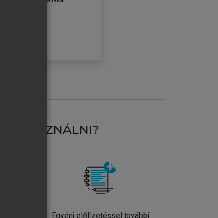
erződéseiben foglaltakat
ogadom.
ÓBÁLOM
AT HASZNÁLNI?
ntos
Egyéni előfizetéssel további