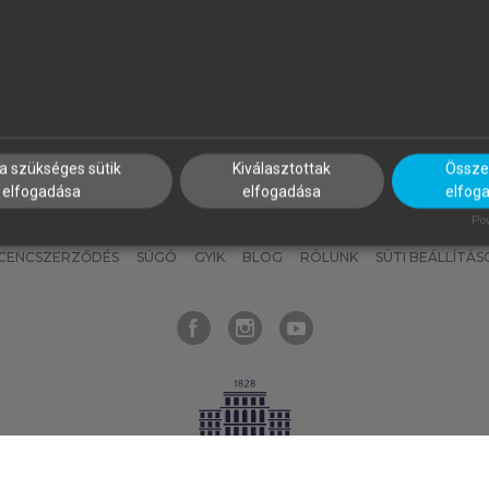
nyokat, hogy bármikor azonnal
részeket, és
készíts
saj
hozzájuk férhess!
jegyzeteket!
a szükséges sütik
Kiválasztottak
Összes
elfogadása
elfogadása
elfog
KNAK
SZERKESZTÉSI ÉS LEKTORÁLÁSI ALAPELVEK
MI – ÁLTALÁNOS
Pow
ICENCSZERZŐDÉS
SÚGÓ
GYIK
BLOG
RÓLUNK
SÜTI BEÁLLÍTÁS