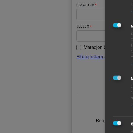
h
E-MAIL-CÍM
↓
JELSZÓ
E
m
a
Maradjon belépve
h
Elfelejtettem a jelszavamat
m
↓
BELÉ
M
E
h
t
↓
TANULÓ
Belépés intézmén
Ö
H