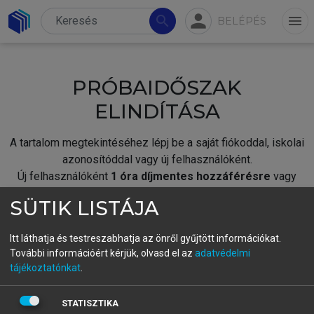
person
search
menu
BELÉPÉS
PRÓBAIDŐSZAK
ELINDÍTÁSA
A tartalom megtekintéséhez lépj be a saját fiókoddal, iskolai
azonosítóddal vagy új felhasználóként.
Új felhasználóként
1 óra díjmentes hozzáférésre
vagy
jogosult.
SÜTIK LISTÁJA
A próbaidőszak elindításához,
jelentkezz
be meglévő
fiókoddal,
vagy hozz létre új fiókot.
Itt láthatja és testreszabhatja az önről gyűjtött információkat.
További információért kérjük, olvasd el az
adatvédelmi
A regisztráció után a
próbaidőszak
automatikusan
elindul.
tájékoztatónkat
.
BELÉPÉS SAJÁT FIÓKKAL
STATISZTIKA