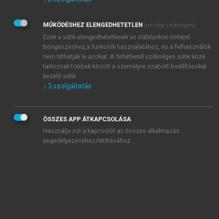
Kérek értesítést az Akadémiai Kiadó Zrt. újdonságairól,
akcióiról.
MŰKÖDÉSHEZ ELENGEDHETETLEN
(mindig szükséges)
Az
Adatkezelési tájékoztatóban
foglaltakat tudomásul
veszem és elfogadom.
Ezek a sütik elengedhetetlenek az oldalunkon történő
Az
Általános vásárlási feltételeket
, valamint a
szotar.net
és a
böngészéshez,a funkciók használatához, és a felhasználók
mersz.hu
oldalak licencszerződéseiben foglaltakat
nem tilthatják le azokat. A feltétlenül szükséges sütik közé
tudomásul veszem és elfogadom.
tartoznak többek között a személyre szabott beállításokat
kezelő sütik.
↓
3
szolgáltatás
KIPRÓBÁLOM
ÖSSZES APP ÁTKAPCSOLÁSA
Használja ezt a kapcsolót az összes alkalmazás
engedélyezéséhez/letiltásához.
MIÉRT ÉRDEMES A MERSZ ONLINE
OKOSKÖNYVTÁRAT HASZNÁLNI?