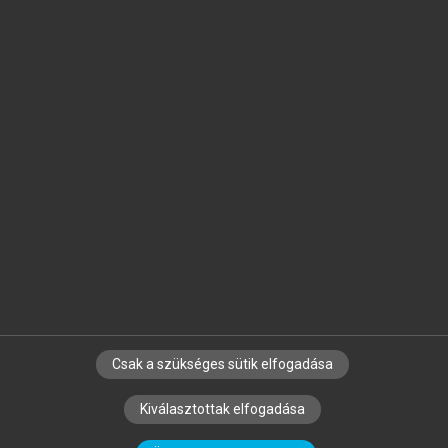
Jelöld meg a számodra fontos részeket, és
készíts
saját
jegyzeteket!
Egyéni előfizetéssel további
MeRSZ+ funkciókat
és
tartalmakat is elérhetsz.
Csak a szükséges sütik elfogadása
SZERZŐKNEK
CÉGEKNEK
KÖNYVTÁROSOKNAK
Kiválasztottak elfogadása
SZERKESZTÉSI ÉS LEKTORÁLÁSI ALAPELVEK