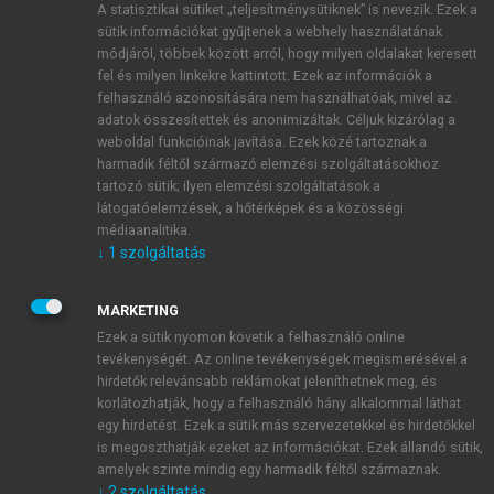
A statisztikai sütiket „teljesítménysütiknek” is nevezik. Ezek a
sütik információkat gyűjtenek a webhely használatának
módjáról, többek között arról, hogy milyen oldalakat keresett
ÚJ FIÓK LÉTREHOZÁSA
fel és milyen linkekre kattintott. Ezek az információk a
1 óra díjmentes hozzáférés
felhasználó azonosítására nem használhatóak, mivel az
adatok összesítettek és anonimizáltak. Céljuk kizárólag a
weboldal funkcióinak javítása. Ezek közé tartoznak a
E-MAIL-CÍM
harmadik féltől származó elemzési szolgáltatásokhoz
tartozó sütik; ilyen elemzési szolgáltatások a
látogatóelemzések, a hőtérképek és a közösségi
NÉV
médiaanalitika.
↓
1
szolgáltatás
JELSZÓ
MARKETING
Ezek a sütik nyomon követik a felhasználó online
tevékenységét. Az online tevékenységek megismerésével a
JELSZÓ ÚJRA
hirdetők relevánsabb reklámokat jeleníthetnek meg, és
korlátozhatják, hogy a felhasználó hány alkalommal láthat
egy hirdetést. Ezek a sütik más szervezetekkel és hirdetőkkel
is megoszthatják ezeket az információkat. Ezek állandó sütik,
Kérek értesítést a MeRSZ újdonságairól, akcióiról.
amelyek szinte mindig egy harmadik féltől származnak.
↓
2
szolgáltatás