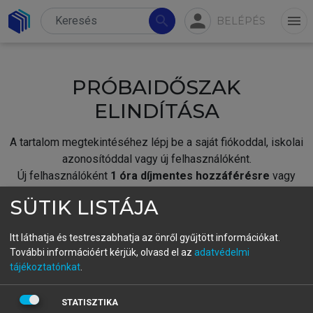
person
search
menu
BELÉPÉS
PRÓBAIDŐSZAK
ELINDÍTÁSA
A tartalom megtekintéséhez lépj be a saját fiókoddal, iskolai
azonosítóddal vagy új felhasználóként.
Új felhasználóként
1 óra díjmentes hozzáférésre
vagy
jogosult.
SÜTIK LISTÁJA
A próbaidőszak elindításához,
jelentkezz
be meglévő
fiókoddal,
vagy hozz létre új fiókot.
Itt láthatja és testreszabhatja az önről gyűjtött információkat.
További információért kérjük, olvasd el az
adatvédelmi
A regisztráció után a
próbaidőszak
automatikusan
elindul.
tájékoztatónkat
.
BELÉPÉS SAJÁT FIÓKKAL
STATISZTIKA