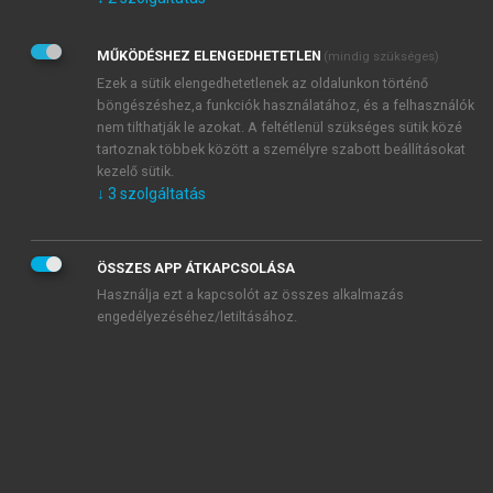
Kérek értesítést az Akadémiai Kiadó Zrt. újdonságairól,
akcióiról.
MŰKÖDÉSHEZ ELENGEDHETETLEN
(mindig szükséges)
Az
Adatkezelési tájékoztatóban
foglaltakat tudomásul
veszem és elfogadom.
Ezek a sütik elengedhetetlenek az oldalunkon történő
Az
Általános vásárlási feltételeket
, valamint a
szotar.net
és a
böngészéshez,a funkciók használatához, és a felhasználók
mersz.hu
oldalak licencszerződéseiben foglaltakat
nem tilthatják le azokat. A feltétlenül szükséges sütik közé
tudomásul veszem és elfogadom.
tartoznak többek között a személyre szabott beállításokat
kezelő sütik.
↓
3
szolgáltatás
KIPRÓBÁLOM
ÖSSZES APP ÁTKAPCSOLÁSA
Használja ezt a kapcsolót az összes alkalmazás
engedélyezéséhez/letiltásához.
MIÉRT ÉRDEMES A MERSZ ONLINE
OKOSKÖNYVTÁRAT HASZNÁLNI?