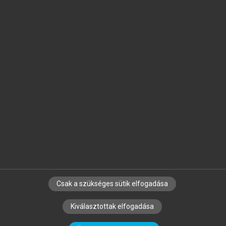
Jelöld meg a számodra fontos részeket, és
készíts
saját
jegyzeteket!
Egyéni előfizetéssel további
MeRSZ+ funkciókat
és
tartalmakat is elérhetsz.
Csak a szükséges sütik elfogadása
SZERZŐKNEK
CÉGEKNEK
KÖNYVTÁROSOKNAK
Kiválasztottak elfogadása
SZERKESZTÉSI ÉS LEKTORÁLÁSI ALAPELVEK