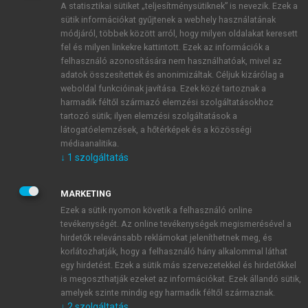
A statisztikai sütiket „teljesítménysütiknek” is nevezik. Ezek a
sütik információkat gyűjtenek a webhely használatának
módjáról, többek között arról, hogy milyen oldalakat keresett
ÚJ FIÓK LÉTREHOZÁSA
fel és milyen linkekre kattintott. Ezek az információk a
1 óra díjmentes hozzáférés
felhasználó azonosítására nem használhatóak, mivel az
adatok összesítettek és anonimizáltak. Céljuk kizárólag a
weboldal funkcióinak javítása. Ezek közé tartoznak a
E-MAIL-CÍM
harmadik féltől származó elemzési szolgáltatásokhoz
tartozó sütik; ilyen elemzési szolgáltatások a
látogatóelemzések, a hőtérképek és a közösségi
NÉV
médiaanalitika.
↓
1
szolgáltatás
JELSZÓ
MARKETING
Ezek a sütik nyomon követik a felhasználó online
tevékenységét. Az online tevékenységek megismerésével a
JELSZÓ ÚJRA
hirdetők relevánsabb reklámokat jeleníthetnek meg, és
korlátozhatják, hogy a felhasználó hány alkalommal láthat
egy hirdetést. Ezek a sütik más szervezetekkel és hirdetőkkel
is megoszthatják ezeket az információkat. Ezek állandó sütik,
Kérek értesítést a MeRSZ újdonságairól, akcióiról.
amelyek szinte mindig egy harmadik féltől származnak.
↓
2
szolgáltatás