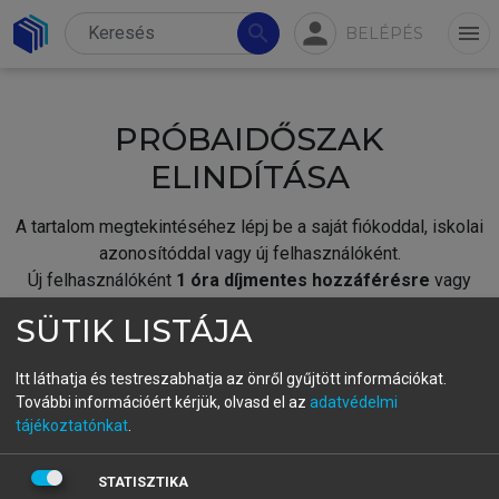
person
search
menu
BELÉPÉS
PRÓBAIDŐSZAK
ELINDÍTÁSA
A tartalom megtekintéséhez lépj be a saját fiókoddal, iskolai
azonosítóddal vagy új felhasználóként.
Új felhasználóként
1 óra díjmentes hozzáférésre
vagy
jogosult.
SÜTIK LISTÁJA
A próbaidőszak elindításához,
jelentkezz
be meglévő
fiókoddal,
vagy hozz létre új fiókot.
Itt láthatja és testreszabhatja az önről gyűjtött információkat.
További információért kérjük, olvasd el az
adatvédelmi
A regisztráció után a
próbaidőszak
automatikusan
elindul.
tájékoztatónkat
.
BELÉPÉS SAJÁT FIÓKKAL
STATISZTIKA