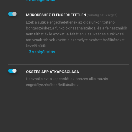
Kérek értesítést az Akadémiai Kiadó Zrt. újdonságairól,
akcióiról.
MŰKÖDÉSHEZ ELENGEDHETETLEN
(mindig szükséges)
Az
Adatkezelési tájékoztatóban
foglaltakat tudomásul
veszem és elfogadom.
Ezek a sütik elengedhetetlenek az oldalunkon történő
Az
Általános vásárlási feltételeket
, valamint a
szotar.net
és a
böngészéshez,a funkciók használatához, és a felhasználók
mersz.hu
oldalak licencszerződéseiben foglaltakat
nem tilthatják le azokat. A feltétlenül szükséges sütik közé
tudomásul veszem és elfogadom.
tartoznak többek között a személyre szabott beállításokat
kezelő sütik.
↓
3
szolgáltatás
KIPRÓBÁLOM
ÖSSZES APP ÁTKAPCSOLÁSA
Használja ezt a kapcsolót az összes alkalmazás
engedélyezéséhez/letiltásához.
MIÉRT ÉRDEMES A MERSZ ONLINE
OKOSKÖNYVTÁRAT HASZNÁLNI?