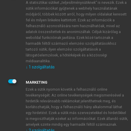
A statisztikai sütiket „teljesítménysütiknek” is nevezik. Ezek a
sütik információkat gyűjtenek a webhely használatának
módjáról, többek között arról, hogy milyen oldalakat keresett
ÚJ FIÓK LÉTREHOZÁSA
fel és milyen linkekre kattintott. Ezek az információk a
1 óra díjmentes hozzáférés
felhasználó azonosítására nem használhatóak, mivel az
adatok összesítettek és anonimizáltak. Céljuk kizárólag a
weboldal funkcióinak javítása. Ezek közé tartoznak a
E-MAIL-CÍM
harmadik féltől származó elemzési szolgáltatásokhoz
tartozó sütik; ilyen elemzési szolgáltatások a
látogatóelemzések, a hőtérképek és a közösségi
NÉV
médiaanalitika.
↓
1
szolgáltatás
JELSZÓ
MARKETING
Ezek a sütik nyomon követik a felhasználó online
tevékenységét. Az online tevékenységek megismerésével a
JELSZÓ ÚJRA
hirdetők relevánsabb reklámokat jeleníthetnek meg, és
korlátozhatják, hogy a felhasználó hány alkalommal láthat
egy hirdetést. Ezek a sütik más szervezetekkel és hirdetőkkel
is megoszthatják ezeket az információkat. Ezek állandó sütik,
Kérek értesítést a MeRSZ újdonságairól, akcióiról.
amelyek szinte mindig egy harmadik féltől származnak.
↓
2
szolgáltatás