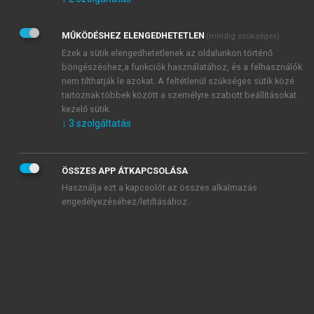
Kérek értesítést az Akadémiai Kiadó Zrt. újdonságairól,
akcióiról.
MŰKÖDÉSHEZ ELENGEDHETETLEN
(mindig szükséges)
Az
Adatkezelési tájékoztatóban
foglaltakat tudomásul
veszem és elfogadom.
Ezek a sütik elengedhetetlenek az oldalunkon történő
Az
Általános vásárlási feltételeket
, valamint a
szotar.net
és a
böngészéshez,a funkciók használatához, és a felhasználók
mersz.hu
oldalak licencszerződéseiben foglaltakat
nem tilthatják le azokat. A feltétlenül szükséges sütik közé
tudomásul veszem és elfogadom.
tartoznak többek között a személyre szabott beállításokat
kezelő sütik.
↓
3
szolgáltatás
KIPRÓBÁLOM
ÖSSZES APP ÁTKAPCSOLÁSA
Használja ezt a kapcsolót az összes alkalmazás
engedélyezéséhez/letiltásához.
MIÉRT ÉRDEMES A MERSZ ONLINE
OKOSKÖNYVTÁRAT HASZNÁLNI?