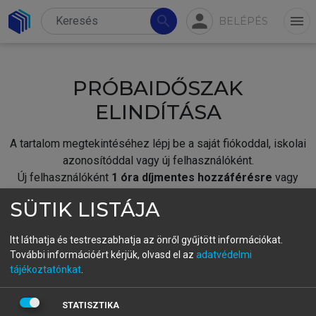
person
search
menu
BELÉPÉS
PRÓBAIDŐSZAK
ELINDÍTÁSA
A tartalom megtekintéséhez lépj be a saját fiókoddal, iskolai
azonosítóddal vagy új felhasználóként.
Új felhasználóként
1 óra díjmentes hozzáférésre
vagy
jogosult.
SÜTIK LISTÁJA
A próbaidőszak elindításához,
jelentkezz
be meglévő
fiókoddal,
vagy hozz létre új fiókot.
Itt láthatja és testreszabhatja az önről gyűjtött információkat.
További információért kérjük, olvasd el az
adatvédelmi
A regisztráció után a
próbaidőszak
automatikusan
elindul.
tájékoztatónkat
.
BELÉPÉS SAJÁT FIÓKKAL
STATISZTIKA