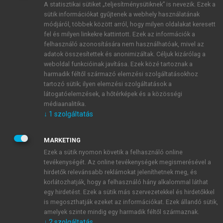
A statisztikai sütiket „teljesítménysütiknek” is nevezik. Ezek a
sütik információkat gyűjtenek a webhely használatának
módjáról, többek között arról, hogy milyen oldalakat keresett
ÚJ FIÓK LÉTREHOZÁSA
fel és milyen linkekre kattintott. Ezek az információk a
1 óra díjmentes hozzáférés
felhasználó azonosítására nem használhatóak, mivel az
adatok összesítettek és anonimizáltak. Céljuk kizárólag a
weboldal funkcióinak javítása. Ezek közé tartoznak a
E-MAIL-CÍM
harmadik féltől származó elemzési szolgáltatásokhoz
tartozó sütik; ilyen elemzési szolgáltatások a
látogatóelemzések, a hőtérképek és a közösségi
NÉV
médiaanalitika.
↓
1
szolgáltatás
JELSZÓ
MARKETING
Ezek a sütik nyomon követik a felhasználó online
tevékenységét. Az online tevékenységek megismerésével a
JELSZÓ ÚJRA
hirdetők relevánsabb reklámokat jeleníthetnek meg, és
korlátozhatják, hogy a felhasználó hány alkalommal láthat
egy hirdetést. Ezek a sütik más szervezetekkel és hirdetőkkel
is megoszthatják ezeket az információkat. Ezek állandó sütik,
Kérek értesítést a MeRSZ újdonságairól, akcióiról.
amelyek szinte mindig egy harmadik féltől származnak.
↓
2
szolgáltatás