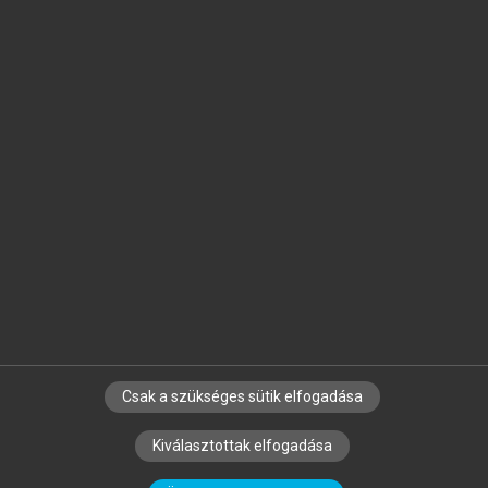
Jelöld meg a számodra fontos részeket, és
készíts
saját
jegyzeteket!
Egyéni előfizetéssel további
MeRSZ+ funkciókat
és
tartalmakat is elérhetsz.
Csak a szükséges sütik elfogadása
SZERZŐKNEK
CÉGEKNEK
KÖNYVTÁROSOKNAK
Kiválasztottak elfogadása
SZERKESZTÉSI ÉS LEKTORÁLÁSI ALAPELVEK