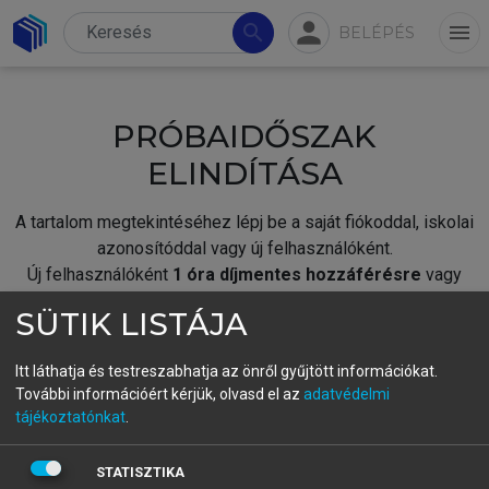
person
search
menu
BELÉPÉS
PRÓBAIDŐSZAK
ELINDÍTÁSA
A tartalom megtekintéséhez lépj be a saját fiókoddal, iskolai
azonosítóddal vagy új felhasználóként.
Új felhasználóként
1 óra díjmentes hozzáférésre
vagy
jogosult.
SÜTIK LISTÁJA
A próbaidőszak elindításához,
jelentkezz
be meglévő
fiókoddal,
vagy hozz létre új fiókot.
Itt láthatja és testreszabhatja az önről gyűjtött információkat.
További információért kérjük, olvasd el az
adatvédelmi
A regisztráció után a
próbaidőszak
automatikusan
elindul.
tájékoztatónkat
.
BELÉPÉS SAJÁT FIÓKKAL
STATISZTIKA