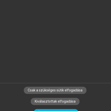
Jelöld meg a számodra fontos részeket, és
készíts
saját
jegyzeteket!
Egyéni előfizetéssel további
MeRSZ+ funkciókat
és
tartalmakat is elérhetsz.
Csak a szükséges sütik elfogadása
SZERZŐKNEK
CÉGEKNEK
KÖNYVTÁROSOKNAK
Kiválasztottak elfogadása
SZERKESZTÉSI ÉS LEKTORÁLÁSI ALAPELVEK