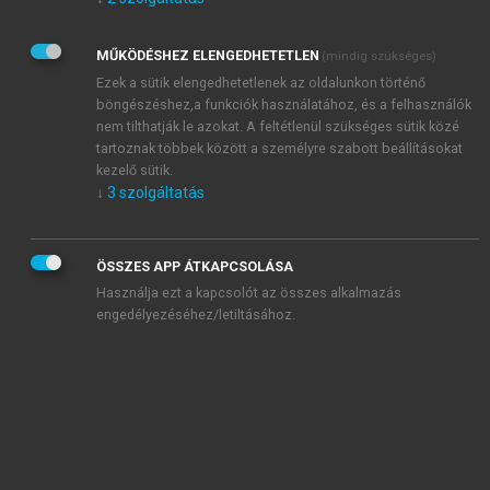
Kérek értesítést az Akadémiai Kiadó Zrt. újdonságairól,
akcióiról.
MŰKÖDÉSHEZ ELENGEDHETETLEN
(mindig szükséges)
Az
Adatkezelési tájékoztatóban
foglaltakat tudomásul
veszem és elfogadom.
Ezek a sütik elengedhetetlenek az oldalunkon történő
Az
Általános vásárlási feltételeket
, valamint a
szotar.net
és a
böngészéshez,a funkciók használatához, és a felhasználók
mersz.hu
oldalak licencszerződéseiben foglaltakat
nem tilthatják le azokat. A feltétlenül szükséges sütik közé
tudomásul veszem és elfogadom.
tartoznak többek között a személyre szabott beállításokat
kezelő sütik.
↓
3
szolgáltatás
KIPRÓBÁLOM
ÖSSZES APP ÁTKAPCSOLÁSA
Használja ezt a kapcsolót az összes alkalmazás
engedélyezéséhez/letiltásához.
MIÉRT ÉRDEMES A MERSZ ONLINE
OKOSKÖNYVTÁRAT HASZNÁLNI?