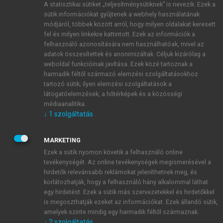
A statisztikai sütiket „teljesítménysütiknek” is nevezik. Ezek a
sütik információkat gyűjtenek a webhely használatának
módjáról, többek között arról, hogy milyen oldalakat keresett
ÚJ FIÓK LÉTREHOZÁSA
fel és milyen linkekre kattintott. Ezek az információk a
1 óra díjmentes hozzáférés
felhasználó azonosítására nem használhatóak, mivel az
adatok összesítettek és anonimizáltak. Céljuk kizárólag a
weboldal funkcióinak javítása. Ezek közé tartoznak a
E-MAIL-CÍM
harmadik féltől származó elemzési szolgáltatásokhoz
tartozó sütik; ilyen elemzési szolgáltatások a
látogatóelemzések, a hőtérképek és a közösségi
NÉV
médiaanalitika.
↓
1
szolgáltatás
JELSZÓ
MARKETING
Ezek a sütik nyomon követik a felhasználó online
tevékenységét. Az online tevékenységek megismerésével a
JELSZÓ ÚJRA
hirdetők relevánsabb reklámokat jeleníthetnek meg, és
korlátozhatják, hogy a felhasználó hány alkalommal láthat
egy hirdetést. Ezek a sütik más szervezetekkel és hirdetőkkel
is megoszthatják ezeket az információkat. Ezek állandó sütik,
Kérek értesítést a MeRSZ újdonságairól, akcióiról.
amelyek szinte mindig egy harmadik féltől származnak.
↓
2
szolgáltatás