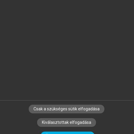
Jelöld meg a számodra fontos részeket, és
készíts
saját
jegyzeteket!
Egyéni előfizetéssel további
MeRSZ+ funkciókat
és
tartalmakat is elérhetsz.
Csak a szükséges sütik elfogadása
SZERZŐKNEK
CÉGEKNEK
KÖNYVTÁROSOKNAK
Kiválasztottak elfogadása
SZERKESZTÉSI ÉS LEKTORÁLÁSI ALAPELVEK