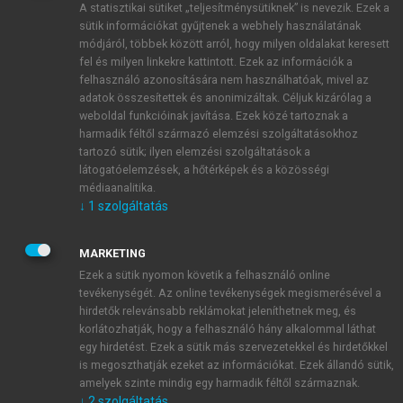
A statisztikai sütiket „teljesítménysütiknek” is nevezik. Ezek a
sütik információkat gyűjtenek a webhely használatának
módjáról, többek között arról, hogy milyen oldalakat keresett
ÚJ FIÓK LÉTREHOZÁSA
fel és milyen linkekre kattintott. Ezek az információk a
1 óra díjmentes hozzáférés
felhasználó azonosítására nem használhatóak, mivel az
adatok összesítettek és anonimizáltak. Céljuk kizárólag a
weboldal funkcióinak javítása. Ezek közé tartoznak a
E-MAIL-CÍM
harmadik féltől származó elemzési szolgáltatásokhoz
tartozó sütik; ilyen elemzési szolgáltatások a
látogatóelemzések, a hőtérképek és a közösségi
NÉV
médiaanalitika.
↓
1
szolgáltatás
JELSZÓ
MARKETING
Ezek a sütik nyomon követik a felhasználó online
tevékenységét. Az online tevékenységek megismerésével a
JELSZÓ ÚJRA
hirdetők relevánsabb reklámokat jeleníthetnek meg, és
korlátozhatják, hogy a felhasználó hány alkalommal láthat
egy hirdetést. Ezek a sütik más szervezetekkel és hirdetőkkel
is megoszthatják ezeket az információkat. Ezek állandó sütik,
Kérek értesítést a MeRSZ újdonságairól, akcióiról.
amelyek szinte mindig egy harmadik féltől származnak.
↓
2
szolgáltatás