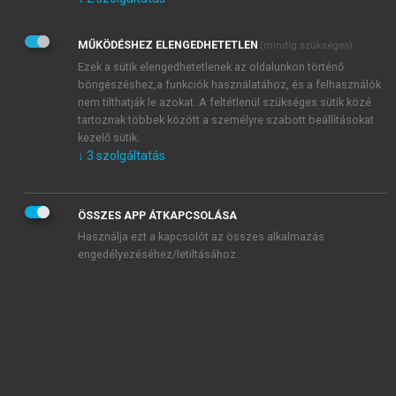
Kérek értesítést az Akadémiai Kiadó Zrt. újdonságairól,
akcióiról.
MŰKÖDÉSHEZ ELENGEDHETETLEN
(mindig szükséges)
Az
Adatkezelési tájékoztatóban
foglaltakat tudomásul
veszem és elfogadom.
Ezek a sütik elengedhetetlenek az oldalunkon történő
Az
Általános vásárlási feltételeket
, valamint a
szotar.net
és a
böngészéshez,a funkciók használatához, és a felhasználók
mersz.hu
oldalak licencszerződéseiben foglaltakat
nem tilthatják le azokat. A feltétlenül szükséges sütik közé
tudomásul veszem és elfogadom.
tartoznak többek között a személyre szabott beállításokat
kezelő sütik.
↓
3
szolgáltatás
KIPRÓBÁLOM
ÖSSZES APP ÁTKAPCSOLÁSA
Használja ezt a kapcsolót az összes alkalmazás
engedélyezéséhez/letiltásához.
MIÉRT ÉRDEMES A MERSZ ONLINE
OKOSKÖNYVTÁRAT HASZNÁLNI?