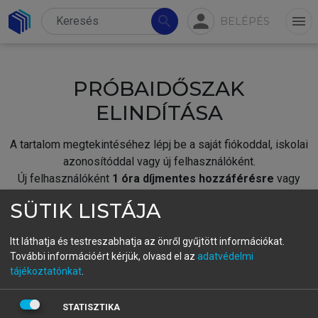
person
search
menu
BELÉPÉS
PRÓBAIDŐSZAK
ELINDÍTÁSA
A tartalom megtekintéséhez lépj be a saját fiókoddal, iskolai
azonosítóddal vagy új felhasználóként.
Új felhasználóként
1 óra díjmentes hozzáférésre
vagy
jogosult.
SÜTIK LISTÁJA
A próbaidőszak elindításához,
jelentkezz
be meglévő
fiókoddal,
vagy hozz létre új fiókot.
Itt láthatja és testreszabhatja az önről gyűjtött információkat.
További információért kérjük, olvasd el az
adatvédelmi
A regisztráció után a
próbaidőszak
automatikusan
elindul.
tájékoztatónkat
.
BELÉPÉS SAJÁT FIÓKKAL
STATISZTIKA