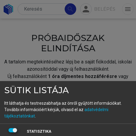
person
search
menu
BELÉPÉS
PRÓBAIDŐSZAK
ELINDÍTÁSA
A tartalom megtekintéséhez lépj be a saját fiókoddal, iskolai
azonosítóddal vagy új felhasználóként.
Új felhasználóként
1 óra díjmentes hozzáférésre
vagy
jogosult.
SÜTIK LISTÁJA
A próbaidőszak elindításához,
jelentkezz
be meglévő
fiókoddal,
vagy hozz létre új fiókot.
Itt láthatja és testreszabhatja az önről gyűjtött információkat.
További információért kérjük, olvasd el az
adatvédelmi
A regisztráció után a
próbaidőszak
automatikusan
elindul.
tájékoztatónkat
.
BELÉPÉS SAJÁT FIÓKKAL
STATISZTIKA