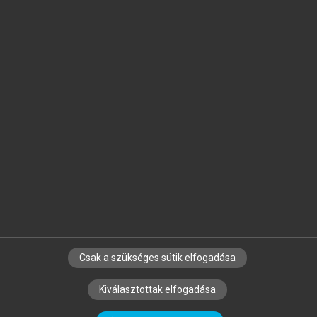
Jelöld meg a számodra fontos részeket, és
készíts
saját
jegyzeteket!
Egyéni előfizetéssel további
MeRSZ+ funkciókat
és
tartalmakat is elérhetsz.
Csak a szükséges sütik elfogadása
SZERZŐKNEK
CÉGEKNEK
KÖNYVTÁROSOKNAK
Kiválasztottak elfogadása
SZERKESZTÉSI ÉS LEKTORÁLÁSI ALAPELVEK