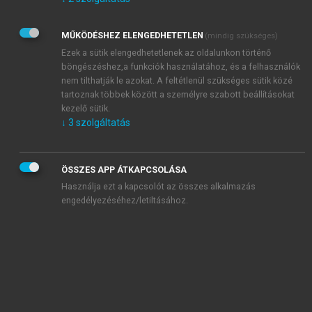
Kérek értesítést az Akadémiai Kiadó Zrt. újdonságairól,
akcióiról.
MŰKÖDÉSHEZ ELENGEDHETETLEN
(mindig szükséges)
Az
Adatkezelési tájékoztatóban
foglaltakat tudomásul
veszem és elfogadom.
Ezek a sütik elengedhetetlenek az oldalunkon történő
Az
Általános vásárlási feltételeket
, valamint a
szotar.net
és a
böngészéshez,a funkciók használatához, és a felhasználók
mersz.hu
oldalak licencszerződéseiben foglaltakat
nem tilthatják le azokat. A feltétlenül szükséges sütik közé
tudomásul veszem és elfogadom.
tartoznak többek között a személyre szabott beállításokat
kezelő sütik.
↓
3
szolgáltatás
KIPRÓBÁLOM
ÖSSZES APP ÁTKAPCSOLÁSA
Használja ezt a kapcsolót az összes alkalmazás
engedélyezéséhez/letiltásához.
MIÉRT ÉRDEMES A MERSZ ONLINE
OKOSKÖNYVTÁRAT HASZNÁLNI?