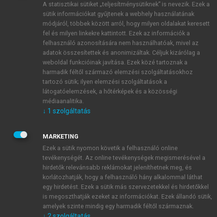
A statisztikai sütiket „teljesítménysütiknek” is nevezik. Ezek a
sütik információkat gyűjtenek a webhely használatának
módjáról, többek között arról, hogy milyen oldalakat keresett
ÚJ FIÓK LÉTREHOZÁSA
fel és milyen linkekre kattintott. Ezek az információk a
1 óra díjmentes hozzáférés
felhasználó azonosítására nem használhatóak, mivel az
adatok összesítettek és anonimizáltak. Céljuk kizárólag a
weboldal funkcióinak javítása. Ezek közé tartoznak a
E-MAIL-CÍM
harmadik féltől származó elemzési szolgáltatásokhoz
tartozó sütik; ilyen elemzési szolgáltatások a
látogatóelemzések, a hőtérképek és a közösségi
NÉV
médiaanalitika.
↓
1
szolgáltatás
JELSZÓ
MARKETING
Ezek a sütik nyomon követik a felhasználó online
tevékenységét. Az online tevékenységek megismerésével a
JELSZÓ ÚJRA
hirdetők relevánsabb reklámokat jeleníthetnek meg, és
korlátozhatják, hogy a felhasználó hány alkalommal láthat
egy hirdetést. Ezek a sütik más szervezetekkel és hirdetőkkel
is megoszthatják ezeket az információkat. Ezek állandó sütik,
Kérek értesítést a MeRSZ újdonságairól, akcióiról.
amelyek szinte mindig egy harmadik féltől származnak.
↓
2
szolgáltatás