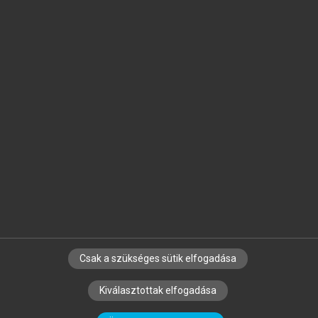
Jelöld meg a számodra fontos részeket, és
készíts
saját
jegyzeteket!
Egyéni előfizetéssel további
MeRSZ+ funkciókat
és
tartalmakat is elérhetsz.
Csak a szükséges sütik elfogadása
SZERZŐKNEK
CÉGEKNEK
KÖNYVTÁROSOKNAK
Kiválasztottak elfogadása
SZERKESZTÉSI ÉS LEKTORÁLÁSI ALAPELVEK