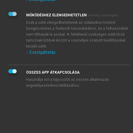
Kérek értesítést az Akadémiai Kiadó Zrt. újdonságairól,
akcióiról.
MŰKÖDÉSHEZ ELENGEDHETETLEN
(mindig szükséges)
Az
Adatkezelési tájékoztatóban
foglaltakat tudomásul
veszem és elfogadom.
Ezek a sütik elengedhetetlenek az oldalunkon történő
Az
Általános vásárlási feltételeket
, valamint a
szotar.net
és a
böngészéshez,a funkciók használatához, és a felhasználók
mersz.hu
oldalak licencszerződéseiben foglaltakat
nem tilthatják le azokat. A feltétlenül szükséges sütik közé
tudomásul veszem és elfogadom.
tartoznak többek között a személyre szabott beállításokat
kezelő sütik.
↓
3
szolgáltatás
KIPRÓBÁLOM
ÖSSZES APP ÁTKAPCSOLÁSA
Használja ezt a kapcsolót az összes alkalmazás
engedélyezéséhez/letiltásához.
MIÉRT ÉRDEMES A MERSZ ONLINE
OKOSKÖNYVTÁRAT HASZNÁLNI?