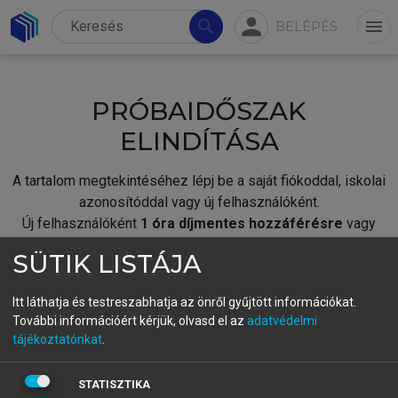
person
search
menu
BELÉPÉS
PRÓBAIDŐSZAK
ELINDÍTÁSA
A tartalom megtekintéséhez lépj be a saját fiókoddal, iskolai
azonosítóddal vagy új felhasználóként.
Új felhasználóként
1 óra díjmentes hozzáférésre
vagy
jogosult.
SÜTIK LISTÁJA
A próbaidőszak elindításához,
jelentkezz
be meglévő
fiókoddal,
vagy hozz létre új fiókot.
Itt láthatja és testreszabhatja az önről gyűjtött információkat.
További információért kérjük, olvasd el az
adatvédelmi
A regisztráció után a
próbaidőszak
automatikusan
elindul.
tájékoztatónkat
.
BELÉPÉS SAJÁT FIÓKKAL
STATISZTIKA