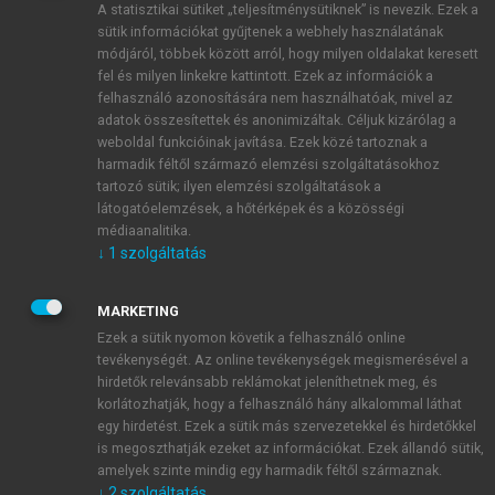
A statisztikai sütiket „teljesítménysütiknek” is nevezik. Ezek a
sütik információkat gyűjtenek a webhely használatának
módjáról, többek között arról, hogy milyen oldalakat keresett
ÚJ FIÓK LÉTREHOZÁSA
fel és milyen linkekre kattintott. Ezek az információk a
1 óra díjmentes hozzáférés
felhasználó azonosítására nem használhatóak, mivel az
adatok összesítettek és anonimizáltak. Céljuk kizárólag a
weboldal funkcióinak javítása. Ezek közé tartoznak a
E-MAIL-CÍM
harmadik féltől származó elemzési szolgáltatásokhoz
tartozó sütik; ilyen elemzési szolgáltatások a
látogatóelemzések, a hőtérképek és a közösségi
NÉV
médiaanalitika.
↓
1
szolgáltatás
JELSZÓ
MARKETING
Ezek a sütik nyomon követik a felhasználó online
tevékenységét. Az online tevékenységek megismerésével a
JELSZÓ ÚJRA
hirdetők relevánsabb reklámokat jeleníthetnek meg, és
korlátozhatják, hogy a felhasználó hány alkalommal láthat
egy hirdetést. Ezek a sütik más szervezetekkel és hirdetőkkel
is megoszthatják ezeket az információkat. Ezek állandó sütik,
Kérek értesítést a MeRSZ újdonságairól, akcióiról.
amelyek szinte mindig egy harmadik féltől származnak.
↓
2
szolgáltatás