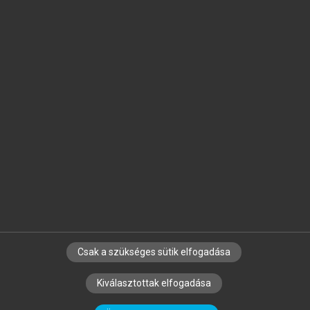
Jelöld meg a számodra fontos részeket, és
készíts
saját
jegyzeteket!
Egyéni előfizetéssel további
MeRSZ+ funkciókat
és
tartalmakat is elérhetsz.
Csak a szükséges sütik elfogadása
SZERZŐKNEK
CÉGEKNEK
KÖNYVTÁROSOKNAK
Kiválasztottak elfogadása
SZERKESZTÉSI ÉS LEKTORÁLÁSI ALAPELVEK