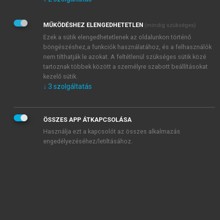
Kérek értesítést az Akadémiai Kiadó Zrt. újdonságairól,
akcióiról.
MŰKÖDÉSHEZ ELENGEDHETETLEN
(mindig szükséges)
Az
Adatkezelési tájékoztatóban
foglaltakat tudomásul
veszem és elfogadom.
Ezek a sütik elengedhetetlenek az oldalunkon történő
Az
Általános vásárlási feltételeket
, valamint a
szotar.net
és a
böngészéshez,a funkciók használatához, és a felhasználók
mersz.hu
oldalak licencszerződéseiben foglaltakat
nem tilthatják le azokat. A feltétlenül szükséges sütik közé
tudomásul veszem és elfogadom.
tartoznak többek között a személyre szabott beállításokat
kezelő sütik.
↓
3
szolgáltatás
KIPRÓBÁLOM
ÖSSZES APP ÁTKAPCSOLÁSA
Használja ezt a kapcsolót az összes alkalmazás
engedélyezéséhez/letiltásához.
MIÉRT ÉRDEMES A MERSZ ONLINE
OKOSKÖNYVTÁRAT HASZNÁLNI?