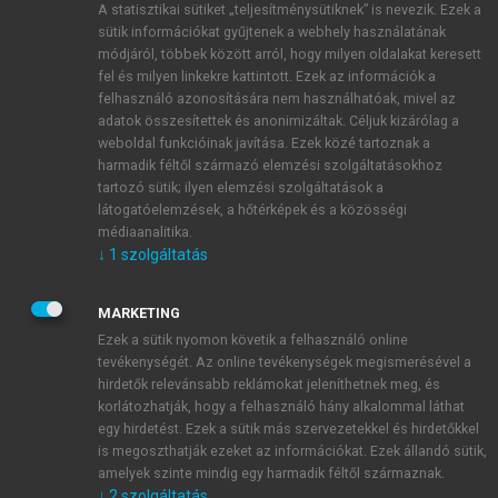
A statisztikai sütiket „teljesítménysütiknek” is nevezik. Ezek a
sütik információkat gyűjtenek a webhely használatának
módjáról, többek között arról, hogy milyen oldalakat keresett
ÚJ FIÓK LÉTREHOZÁSA
fel és milyen linkekre kattintott. Ezek az információk a
1 óra díjmentes hozzáférés
felhasználó azonosítására nem használhatóak, mivel az
adatok összesítettek és anonimizáltak. Céljuk kizárólag a
weboldal funkcióinak javítása. Ezek közé tartoznak a
E-MAIL-CÍM
harmadik féltől származó elemzési szolgáltatásokhoz
tartozó sütik; ilyen elemzési szolgáltatások a
látogatóelemzések, a hőtérképek és a közösségi
NÉV
médiaanalitika.
↓
1
szolgáltatás
JELSZÓ
MARKETING
Ezek a sütik nyomon követik a felhasználó online
tevékenységét. Az online tevékenységek megismerésével a
JELSZÓ ÚJRA
hirdetők relevánsabb reklámokat jeleníthetnek meg, és
korlátozhatják, hogy a felhasználó hány alkalommal láthat
egy hirdetést. Ezek a sütik más szervezetekkel és hirdetőkkel
is megoszthatják ezeket az információkat. Ezek állandó sütik,
Kérek értesítést a MeRSZ újdonságairól, akcióiról.
amelyek szinte mindig egy harmadik féltől származnak.
↓
2
szolgáltatás