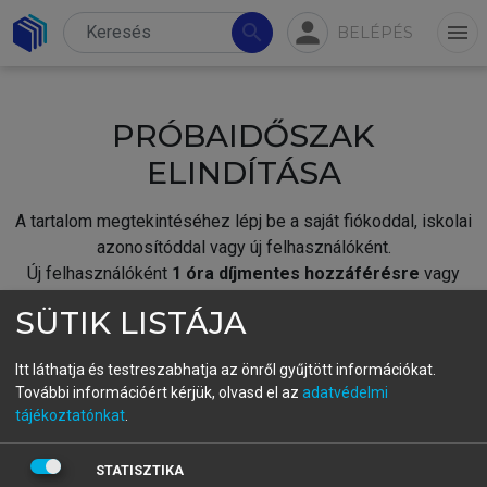
person
search
menu
BELÉPÉS
PRÓBAIDŐSZAK
ELINDÍTÁSA
A tartalom megtekintéséhez lépj be a saját fiókoddal, iskolai
azonosítóddal vagy új felhasználóként.
Új felhasználóként
1 óra díjmentes hozzáférésre
vagy
jogosult.
SÜTIK LISTÁJA
A próbaidőszak elindításához,
jelentkezz
be meglévő
fiókoddal,
vagy hozz létre új fiókot.
Itt láthatja és testreszabhatja az önről gyűjtött információkat.
További információért kérjük, olvasd el az
adatvédelmi
A regisztráció után a
próbaidőszak
automatikusan
elindul.
tájékoztatónkat
.
BELÉPÉS SAJÁT FIÓKKAL
STATISZTIKA