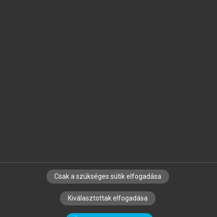
Jelöld meg a számodra fontos részeket, és
készíts
saját
jegyzeteket!
Egyéni előfizetéssel további
MeRSZ+ funkciókat
és
tartalmakat is elérhetsz.
Csak a szükséges sütik elfogadása
SZERZŐKNEK
CÉGEKNEK
KÖNYVTÁROSOKNAK
Kiválasztottak elfogadása
SZERKESZTÉSI ÉS LEKTORÁLÁSI ALAPELVEK