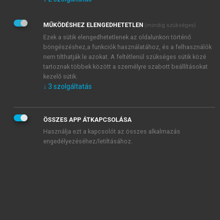
Kérek értesítést az Akadémiai Kiadó Zrt. újdonságairól,
akcióiról.
MŰKÖDÉSHEZ ELENGEDHETETLEN
(mindig szükséges)
Az
Adatkezelési tájékoztatóban
foglaltakat tudomásul
veszem és elfogadom.
Ezek a sütik elengedhetetlenek az oldalunkon történő
Az
Általános vásárlási feltételeket
, valamint a
szotar.net
és a
böngészéshez,a funkciók használatához, és a felhasználók
mersz.hu
oldalak licencszerződéseiben foglaltakat
nem tilthatják le azokat. A feltétlenül szükséges sütik közé
tudomásul veszem és elfogadom.
tartoznak többek között a személyre szabott beállításokat
kezelő sütik.
↓
3
szolgáltatás
KIPRÓBÁLOM
ÖSSZES APP ÁTKAPCSOLÁSA
Használja ezt a kapcsolót az összes alkalmazás
engedélyezéséhez/letiltásához.
MIÉRT ÉRDEMES A MERSZ ONLINE
OKOSKÖNYVTÁRAT HASZNÁLNI?