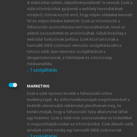
A statisztikai sütiket „teljesítménysütiknek” is nevezik. Ezek a
sütik információkat gyűjtenek a webhely használatának
módjáról, többek között arról, hogy milyen oldalakat keresett
ÚJ FIÓK LÉTREHOZÁSA
fel és milyen linkekre kattintott. Ezek az információk a
1 óra díjmentes hozzáférés
felhasználó azonosítására nem használhatóak, mivel az
adatok összesítettek és anonimizáltak. Céljuk kizárólag a
weboldal funkcióinak javítása. Ezek közé tartoznak a
E-MAIL-CÍM
harmadik féltől származó elemzési szolgáltatásokhoz
tartozó sütik; ilyen elemzési szolgáltatások a
látogatóelemzések, a hőtérképek és a közösségi
NÉV
médiaanalitika.
↓
1
szolgáltatás
JELSZÓ
MARKETING
Ezek a sütik nyomon követik a felhasználó online
tevékenységét. Az online tevékenységek megismerésével a
JELSZÓ ÚJRA
hirdetők relevánsabb reklámokat jeleníthetnek meg, és
korlátozhatják, hogy a felhasználó hány alkalommal láthat
egy hirdetést. Ezek a sütik más szervezetekkel és hirdetőkkel
is megoszthatják ezeket az információkat. Ezek állandó sütik,
Kérek értesítést a MeRSZ újdonságairól, akcióiról.
amelyek szinte mindig egy harmadik féltől származnak.
↓
2
szolgáltatás