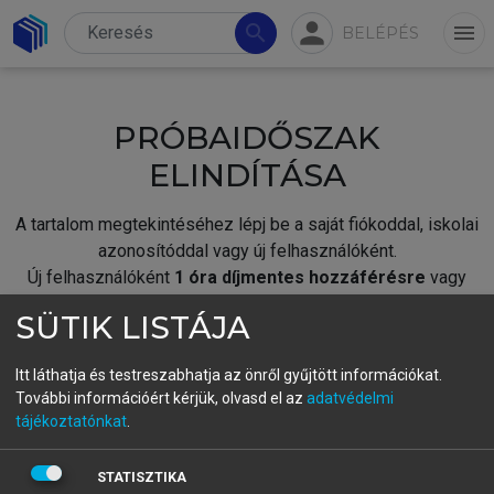
person
search
menu
BELÉPÉS
PRÓBAIDŐSZAK
ELINDÍTÁSA
A tartalom megtekintéséhez lépj be a saját fiókoddal, iskolai
azonosítóddal vagy új felhasználóként.
Új felhasználóként
1 óra díjmentes hozzáférésre
vagy
jogosult.
SÜTIK LISTÁJA
A próbaidőszak elindításához,
jelentkezz
be meglévő
fiókoddal,
vagy hozz létre új fiókot.
Itt láthatja és testreszabhatja az önről gyűjtött információkat.
További információért kérjük, olvasd el az
adatvédelmi
A regisztráció után a
próbaidőszak
automatikusan
elindul.
tájékoztatónkat
.
BELÉPÉS SAJÁT FIÓKKAL
STATISZTIKA