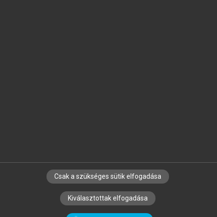
Jelöld meg a számodra fontos részeket, és
készíts
saját
jegyzeteket!
Egyéni előfizetéssel további
MeRSZ+ funkciókat
és
tartalmakat is elérhetsz.
Csak a szükséges sütik elfogadása
SZERZŐKNEK
CÉGEKNEK
KÖNYVTÁROSOKNAK
Kiválasztottak elfogadása
SZERKESZTÉSI ÉS LEKTORÁLÁSI ALAPELVEK