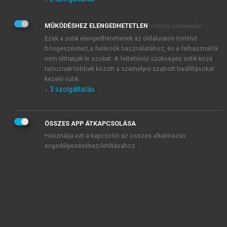
Kérek értesítést az Akadémiai Kiadó Zrt. újdonságairól,
akcióiról.
MŰKÖDÉSHEZ ELENGEDHETETLEN
(mindig szükséges)
Az
Adatkezelési tájékoztatóban
foglaltakat tudomásul
veszem és elfogadom.
Ezek a sütik elengedhetetlenek az oldalunkon történő
Az
Általános vásárlási feltételeket
, valamint a
szotar.net
és a
böngészéshez,a funkciók használatához, és a felhasználók
mersz.hu
oldalak licencszerződéseiben foglaltakat
nem tilthatják le azokat. A feltétlenül szükséges sütik közé
tudomásul veszem és elfogadom.
tartoznak többek között a személyre szabott beállításokat
kezelő sütik.
↓
3
szolgáltatás
KIPRÓBÁLOM
ÖSSZES APP ÁTKAPCSOLÁSA
Használja ezt a kapcsolót az összes alkalmazás
engedélyezéséhez/letiltásához.
MIÉRT ÉRDEMES A MERSZ ONLINE
OKOSKÖNYVTÁRAT HASZNÁLNI?