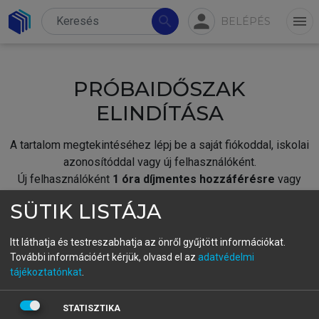
person
search
menu
BELÉPÉS
PRÓBAIDŐSZAK
ELINDÍTÁSA
A tartalom megtekintéséhez lépj be a saját fiókoddal, iskolai
azonosítóddal vagy új felhasználóként.
Új felhasználóként
1 óra díjmentes hozzáférésre
vagy
jogosult.
SÜTIK LISTÁJA
A próbaidőszak elindításához,
jelentkezz
be meglévő
fiókoddal,
vagy hozz létre új fiókot.
Itt láthatja és testreszabhatja az önről gyűjtött információkat.
További információért kérjük, olvasd el az
adatvédelmi
A regisztráció után a
próbaidőszak
automatikusan
elindul.
tájékoztatónkat
.
BELÉPÉS SAJÁT FIÓKKAL
STATISZTIKA