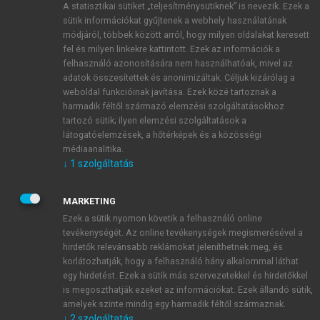
A statisztikai sütiket „teljesítménysütiknek” is nevezik. Ezek a
sütik információkat gyűjtenek a webhely használatának
módjáról, többek között arról, hogy milyen oldalakat keresett
ÚJ FIÓK LÉTREHOZÁSA
fel és milyen linkekre kattintott. Ezek az információk a
1 óra díjmentes hozzáférés
felhasználó azonosítására nem használhatóak, mivel az
adatok összesítettek és anonimizáltak. Céljuk kizárólag a
weboldal funkcióinak javítása. Ezek közé tartoznak a
E-MAIL-CÍM
harmadik féltől származó elemzési szolgáltatásokhoz
tartozó sütik; ilyen elemzési szolgáltatások a
látogatóelemzések, a hőtérképek és a közösségi
NÉV
médiaanalitika.
↓
1
szolgáltatás
JELSZÓ
MARKETING
Ezek a sütik nyomon követik a felhasználó online
tevékenységét. Az online tevékenységek megismerésével a
JELSZÓ ÚJRA
hirdetők relevánsabb reklámokat jeleníthetnek meg, és
korlátozhatják, hogy a felhasználó hány alkalommal láthat
egy hirdetést. Ezek a sütik más szervezetekkel és hirdetőkkel
is megoszthatják ezeket az információkat. Ezek állandó sütik,
Kérek értesítést a MeRSZ újdonságairól, akcióiról.
amelyek szinte mindig egy harmadik féltől származnak.
↓
2
szolgáltatás