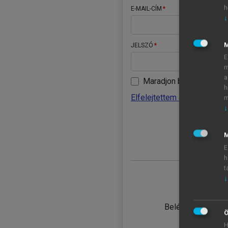
h
E-MAIL-CÍM
↓
JELSZÓ
E
m
a
Maradjon belépve
h
Elfelejtettem a jelszavamat
m
↓
BELÉ
M
E
h
t
↓
TANULÓ
Belépés intézmén
Ö
H