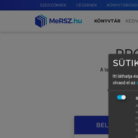
SZERZŐKNEK
CÉGEKNEK
KÖNYVTÁROSO
KÖNYVTÁR
KED
PR
SÜTIK
A tartalom megtek
Itt láthatja 
olvasd el az
A próbaidősza
S
A
w
m
BELÉPÉS SAJ
h
f
s