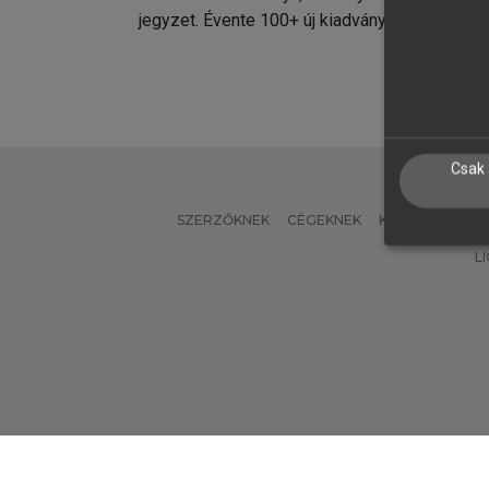
jegyzet. Évente 100+ új kiadvány.
kiadvá
Csak 
SZERZŐKNEK
CÉGEKNEK
KÖNYVTÁROSO
L
Verzió: 2.7.2