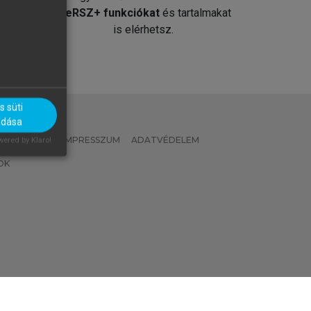
át
MeRSZ+ funkciókat
és tartalmakat
is elérhetsz.
 süti
adása
 IRÁNYELVEK
IMPRESSZUM
ADATVÉDELEM
ered by Klaro!
OK