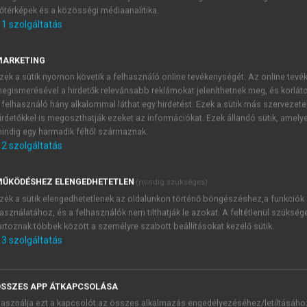
őtérképek és a közösségi médiaanalitika.
E-MAIL-CÍM
1
szolgáltatás
MARKETING
NÉV
zek a sütik nyomon követik a felhasználó online tevékenységét. Az online tev
egismerésével a hirdetők relevánsabb reklámokat jeleníthetnek meg, és korlát
 felhasználó hány alkalommal láthat egy hirdetést. Ezek a sütik más szervezete
JELSZÓ
irdetőkkel is megoszthatják ezeket az információkat. Ezek állandó sütik, amely
indig egy harmadik féltől származnak.
2
szolgáltatás
JELSZÓ ÚJRA
PÉS
ŰKÖDÉSHEZ ELENGEDHETETLEN
(mindig szükséges)
zek a sütik elengedhetetlenek az oldalunkon történő böngészéshez,a funkciók
asználatához, és a felhasználók nem tilthatják le azokat. A feltétlenül szükség
Kérek értesítést a MeRSZ új
artoznak többek között a személyre szabott beállításokat kezelő sütik.
Kérek értesítést az Akadémi
3
szolgáltatás
akcióiról.
 VAGY?
Az
Adatkezelési tájékozta
yi azonosítóval
veszem és elfogadom.
SSZES APP ÁTKAPCSOLÁSA
Az
Általános vásárlási felt
asználja ezt a kapcsolót az összes alkalmazás engedélyezéséhez/letiltásáho