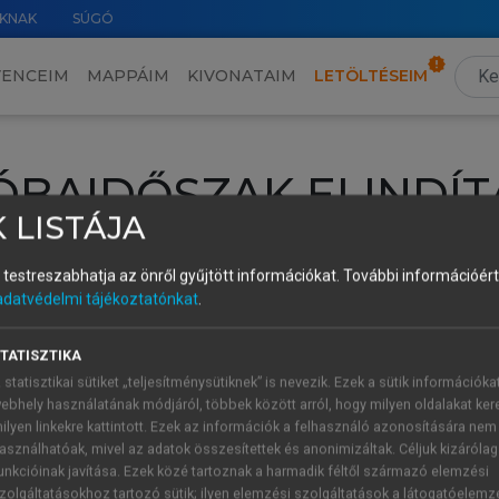
KNAK
SÚGÓ
VENCEIM
MAPPÁIM
KIVONATAIM
LETÖLTÉSEIM
ÓBAIDŐSZAK ELINDÍT
 LISTÁJA
intéséhez lépj be a saját fiókoddal, iskolai azonosítóddal vagy ú
és testreszabhatja az önről gyűjtött információkat.
További információért 
Új felhasználóként
1 óra díjmentes hozzáférésre
vagy jogosult
adatvédelmi tájékoztatónkat
.
k elindításához,
jelentkezz
be meglévő fiókoddal,
vagy hozz lé
A regisztráció után a
próbaidőszak
automatikusan
elindul.
TATISZTIKA
 statisztikai sütiket „teljesítménysütiknek” is nevezik. Ezek a sütik információka
ebhely használatának módjáról, többek között arról, hogy milyen oldalakat kere
ilyen linkekre kattintott. Ezek az információk a felhasználó azonosítására nem
ÚJ FIÓK 
ÁT FIÓKKAL
asználhatóak, mivel az adatok összesítettek és anonimizáltak. Céljuk kizáróla
1 óra díjme
unkcióinak javítása. Ezek közé tartoznak a harmadik féltől származó elemzési
zolgáltatásokhoz tartozó sütik; ilyen elemzési szolgáltatások a látogatóelemz