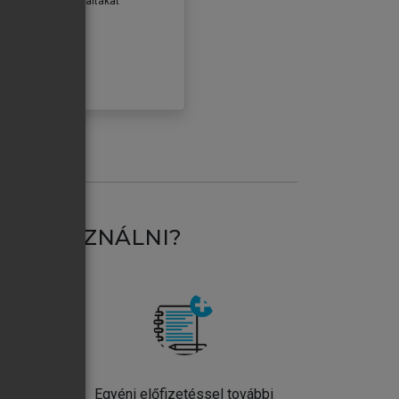
erződéseiben foglaltakat
ogadom.
ÓBÁLOM
AT HASZNÁLNI?
ntos
Egyéni előfizetéssel további