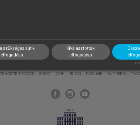
nyokat, hogy bármikor azonnal
részeket, és
készíts
saj
hozzájuk férhess!
jegyzeteket!
a szükséges sütik
Kiválasztottak
Összes
elfogadása
elfogadása
elfog
KNAK
SZERKESZTÉSI ÉS LEKTORÁLÁSI ALAPELVEK
MI – ÁLTALÁNOS
Pow
ICENCSZERZŐDÉS
SÚGÓ
GYIK
BLOG
RÓLUNK
SÜTI BEÁLLÍTÁS