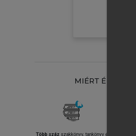
MIÉRT ÉRDEME
Több száz
szakkönyv, tankönyv és
Jel