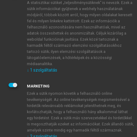
A statisztikai sütiket „teljesítménysütiknek” is nevezik. Ezek a
sütik információkat gyűjtenek a webhely használatának
módjáról, többek között arról, hogy milyen oldalakat keresett
ÚJ FIÓK LÉTREHOZÁSA
fel és milyen linkekre kattintott. Ezek az információk a
1 óra díjmentes hozzáférés
felhasználó azonosítására nem használhatóak, mivel az
adatok összesítettek és anonimizáltak. Céljuk kizárólag a
weboldal funkcióinak javítása. Ezek közé tartoznak a
E-MAIL-CÍM
harmadik féltől származó elemzési szolgáltatásokhoz
tartozó sütik; ilyen elemzési szolgáltatások a
látogatóelemzések, a hőtérképek és a közösségi
NÉV
médiaanalitika.
↓
1
szolgáltatás
JELSZÓ
MARKETING
Ezek a sütik nyomon követik a felhasználó online
tevékenységét. Az online tevékenységek megismerésével a
JELSZÓ ÚJRA
hirdetők relevánsabb reklámokat jeleníthetnek meg, és
korlátozhatják, hogy a felhasználó hány alkalommal láthat
egy hirdetést. Ezek a sütik más szervezetekkel és hirdetőkkel
is megoszthatják ezeket az információkat. Ezek állandó sütik,
Kérek értesítést a MeRSZ újdonságairól, akcióiról.
amelyek szinte mindig egy harmadik féltől származnak.
↓
2
szolgáltatás