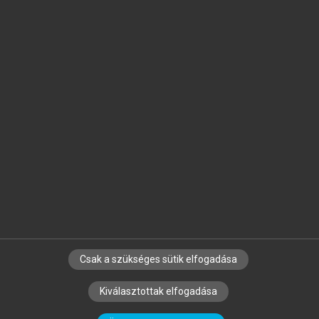
Jelöld meg a számodra fontos részeket, és
készíts
saját
jegyzeteket!
Egyéni előfizetéssel további
MeRSZ+ funkciókat
és
tartalmakat is elérhetsz.
Csak a szükséges sütik elfogadása
SZERZŐKNEK
CÉGEKNEK
KÖNYVTÁROSOKNAK
Kiválasztottak elfogadása
SZERKESZTÉSI ÉS LEKTORÁLÁSI ALAPELVEK