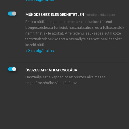
Kérek értesítést az Akadémiai Kiadó Zrt. újdonságairól,
akcióiról.
MŰKÖDÉSHEZ ELENGEDHETETLEN
(mindig szükséges)
Az
Adatkezelési tájékoztatóban
foglaltakat tudomásul
veszem és elfogadom.
Ezek a sütik elengedhetetlenek az oldalunkon történő
Az
Általános vásárlási feltételeket
, valamint a
szotar.net
és a
böngészéshez,a funkciók használatához, és a felhasználók
mersz.hu
oldalak licencszerződéseiben foglaltakat
nem tilthatják le azokat. A feltétlenül szükséges sütik közé
tudomásul veszem és elfogadom.
tartoznak többek között a személyre szabott beállításokat
kezelő sütik.
↓
3
szolgáltatás
KIPRÓBÁLOM
ÖSSZES APP ÁTKAPCSOLÁSA
Használja ezt a kapcsolót az összes alkalmazás
engedélyezéséhez/letiltásához.
MIÉRT ÉRDEMES A MERSZ ONLINE
OKOSKÖNYVTÁRAT HASZNÁLNI?