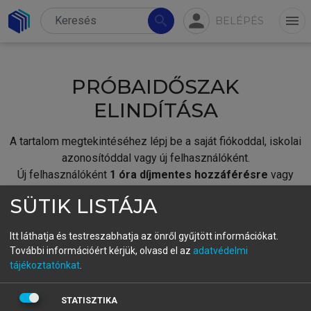
person
search
menu
BELÉPÉS
PRÓBAIDŐSZAK
ELINDÍTÁSA
A tartalom megtekintéséhez lépj be a saját fiókoddal, iskolai
azonosítóddal vagy új felhasználóként.
Új felhasználóként
1 óra díjmentes hozzáférésre
vagy
jogosult.
SÜTIK LISTÁJA
A próbaidőszak elindításához,
jelentkezz
be meglévő
fiókoddal,
vagy hozz létre új fiókot.
Itt láthatja és testreszabhatja az önről gyűjtött információkat.
További információért kérjük, olvasd el az
adatvédelmi
A regisztráció után a
próbaidőszak
automatikusan
elindul.
tájékoztatónkat
.
BELÉPÉS SAJÁT FIÓKKAL
STATISZTIKA