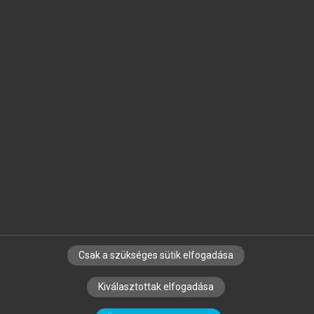
Jelöld meg a számodra fontos részeket, és
készíts
saját
jegyzeteket!
Egyéni előfizetéssel további
MeRSZ+ funkciókat
és
tartalmakat is elérhetsz.
Csak a szükséges sütik elfogadása
SZERZŐKNEK
CÉGEKNEK
KÖNYVTÁROSOKNAK
Kiválasztottak elfogadása
SZERKESZTÉSI ÉS LEKTORÁLÁSI ALAPELVEK