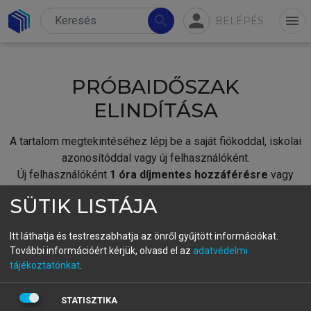
person
search
menu
BELÉPÉS
PRÓBAIDŐSZAK
ELINDÍTÁSA
A tartalom megtekintéséhez lépj be a saját fiókoddal, iskolai
azonosítóddal vagy új felhasználóként.
Új felhasználóként
1 óra díjmentes hozzáférésre
vagy
jogosult.
SÜTIK LISTÁJA
A próbaidőszak elindításához,
jelentkezz
be meglévő
fiókoddal,
vagy hozz létre új fiókot.
Itt láthatja és testreszabhatja az önről gyűjtött információkat.
További információért kérjük, olvasd el az
adatvédelmi
A regisztráció után a
próbaidőszak
automatikusan
elindul.
tájékoztatónkat
.
BELÉPÉS SAJÁT FIÓKKAL
STATISZTIKA