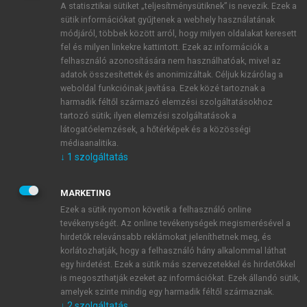
A statisztikai sütiket „teljesítménysütiknek” is nevezik. Ezek a
sütik információkat gyűjtenek a webhely használatának
módjáról, többek között arról, hogy milyen oldalakat keresett
ÚJ FIÓK LÉTREHOZÁSA
fel és milyen linkekre kattintott. Ezek az információk a
1 óra díjmentes hozzáférés
felhasználó azonosítására nem használhatóak, mivel az
adatok összesítettek és anonimizáltak. Céljuk kizárólag a
weboldal funkcióinak javítása. Ezek közé tartoznak a
E-MAIL-CÍM
harmadik féltől származó elemzési szolgáltatásokhoz
tartozó sütik; ilyen elemzési szolgáltatások a
látogatóelemzések, a hőtérképek és a közösségi
NÉV
médiaanalitika.
↓
1
szolgáltatás
JELSZÓ
MARKETING
Ezek a sütik nyomon követik a felhasználó online
tevékenységét. Az online tevékenységek megismerésével a
JELSZÓ ÚJRA
hirdetők relevánsabb reklámokat jeleníthetnek meg, és
korlátozhatják, hogy a felhasználó hány alkalommal láthat
egy hirdetést. Ezek a sütik más szervezetekkel és hirdetőkkel
is megoszthatják ezeket az információkat. Ezek állandó sütik,
Kérek értesítést a MeRSZ újdonságairól, akcióiról.
amelyek szinte mindig egy harmadik féltől származnak.
↓
2
szolgáltatás