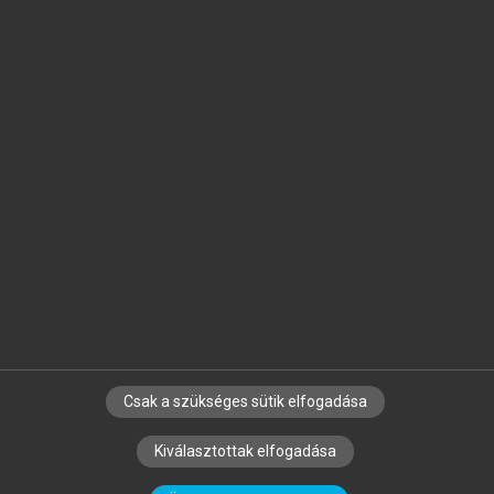
Jelöld meg a számodra fontos részeket, és
készíts
saját
jegyzeteket!
Egyéni előfizetéssel további
MeRSZ+ funkciókat
és
tartalmakat is elérhetsz.
Csak a szükséges sütik elfogadása
SZERZŐKNEK
CÉGEKNEK
KÖNYVTÁROSOKNAK
Kiválasztottak elfogadása
SZERKESZTÉSI ÉS LEKTORÁLÁSI ALAPELVEK