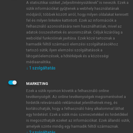
A statisztikai sütiket „teljesítménysütiknek” is nevezik. Ezek a
sütik információkat gyűjtenek a webhely használatának
módjáról, többek között arról, hogy milyen oldalakat keresett
ÚJ FIÓK LÉTREHOZÁSA
fel és milyen linkekre kattintott. Ezek az információk a
1 óra díjmentes hozzáférés
felhasználó azonosítására nem használhatóak, mivel az
adatok összesítettek és anonimizáltak. Céljuk kizárólag a
weboldal funkcióinak javítása. Ezek közé tartoznak a
E-MAIL-CÍM
harmadik féltől származó elemzési szolgáltatásokhoz
tartozó sütik; ilyen elemzési szolgáltatások a
látogatóelemzések, a hőtérképek és a közösségi
NÉV
médiaanalitika.
↓
1
szolgáltatás
JELSZÓ
MARKETING
Ezek a sütik nyomon követik a felhasználó online
tevékenységét. Az online tevékenységek megismerésével a
JELSZÓ ÚJRA
hirdetők relevánsabb reklámokat jeleníthetnek meg, és
korlátozhatják, hogy a felhasználó hány alkalommal láthat
egy hirdetést. Ezek a sütik más szervezetekkel és hirdetőkkel
is megoszthatják ezeket az információkat. Ezek állandó sütik,
Kérek értesítést a MeRSZ újdonságairól, akcióiról.
amelyek szinte mindig egy harmadik féltől származnak.
↓
2
szolgáltatás