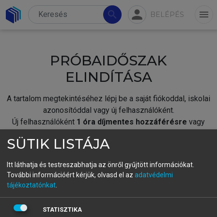
person
search
menu
BELÉPÉS
PRÓBAIDŐSZAK
ELINDÍTÁSA
A tartalom megtekintéséhez lépj be a saját fiókoddal, iskolai
azonosítóddal vagy új felhasználóként.
Új felhasználóként
1 óra díjmentes hozzáférésre
vagy
jogosult.
SÜTIK LISTÁJA
A próbaidőszak elindításához,
jelentkezz
be meglévő
fiókoddal,
vagy hozz létre új fiókot.
Itt láthatja és testreszabhatja az önről gyűjtött információkat.
További információért kérjük, olvasd el az
adatvédelmi
A regisztráció után a
próbaidőszak
automatikusan
elindul.
tájékoztatónkat
.
BELÉPÉS SAJÁT FIÓKKAL
STATISZTIKA