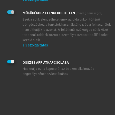
Kérek értesítést az Akadémiai Kiadó Zrt. újdonságairól,
akcióiról.
MŰKÖDÉSHEZ ELENGEDHETETLEN
(mindig szükséges)
Az
Adatkezelési tájékoztatóban
foglaltakat tudomásul
veszem és elfogadom.
Ezek a sütik elengedhetetlenek az oldalunkon történő
Az
Általános vásárlási feltételeket
, valamint a
szotar.net
és a
böngészéshez,a funkciók használatához, és a felhasználók
mersz.hu
oldalak licencszerződéseiben foglaltakat
nem tilthatják le azokat. A feltétlenül szükséges sütik közé
tudomásul veszem és elfogadom.
tartoznak többek között a személyre szabott beállításokat
kezelő sütik.
↓
3
szolgáltatás
KIPRÓBÁLOM
ÖSSZES APP ÁTKAPCSOLÁSA
Használja ezt a kapcsolót az összes alkalmazás
engedélyezéséhez/letiltásához.
MIÉRT ÉRDEMES A MERSZ ONLINE
OKOSKÖNYVTÁRAT HASZNÁLNI?