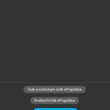
Jelöld meg a számodra fontos részeket, és
készíts
saját
jegyzeteket!
Egyéni előfizetéssel további
MeRSZ+ funkciókat
és
tartalmakat is elérhetsz.
Csak a szükséges sütik elfogadása
SZERZŐKNEK
CÉGEKNEK
KÖNYVTÁROSOKNAK
Kiválasztottak elfogadása
SZERKESZTÉSI ÉS LEKTORÁLÁSI ALAPELVEK