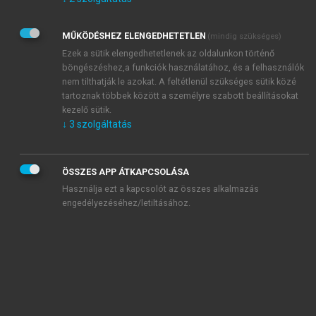
Kérek értesítést az Akadémiai Kiadó Zrt. újdonságairól,
akcióiról.
MŰKÖDÉSHEZ ELENGEDHETETLEN
(mindig szükséges)
Az
Adatkezelési tájékoztatóban
foglaltakat tudomásul
veszem és elfogadom.
Ezek a sütik elengedhetetlenek az oldalunkon történő
Az
Általános vásárlási feltételeket
, valamint a
szotar.net
és a
böngészéshez,a funkciók használatához, és a felhasználók
mersz.hu
oldalak licencszerződéseiben foglaltakat
nem tilthatják le azokat. A feltétlenül szükséges sütik közé
tudomásul veszem és elfogadom.
tartoznak többek között a személyre szabott beállításokat
kezelő sütik.
↓
3
szolgáltatás
KIPRÓBÁLOM
ÖSSZES APP ÁTKAPCSOLÁSA
Használja ezt a kapcsolót az összes alkalmazás
engedélyezéséhez/letiltásához.
MIÉRT ÉRDEMES A MERSZ ONLINE
OKOSKÖNYVTÁRAT HASZNÁLNI?