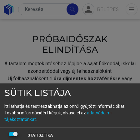
person
search
menu
BELÉPÉS
PRÓBAIDŐSZAK
ELINDÍTÁSA
A tartalom megtekintéséhez lépj be a saját fiókoddal, iskolai
azonosítóddal vagy új felhasználóként.
Új felhasználóként
1 óra díjmentes hozzáférésre
vagy
jogosult.
SÜTIK LISTÁJA
A próbaidőszak elindításához,
jelentkezz
be meglévő
fiókoddal,
vagy hozz létre új fiókot.
Itt láthatja és testreszabhatja az önről gyűjtött információkat.
További információért kérjük, olvasd el az
adatvédelmi
A regisztráció után a
próbaidőszak
automatikusan
elindul.
tájékoztatónkat
.
BELÉPÉS SAJÁT FIÓKKAL
STATISZTIKA