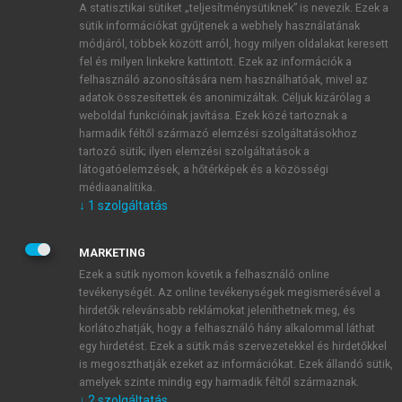
A statisztikai sütiket „teljesítménysütiknek” is nevezik. Ezek a
sütik információkat gyűjtenek a webhely használatának
módjáról, többek között arról, hogy milyen oldalakat keresett
ÚJ FIÓK LÉTREHOZÁSA
fel és milyen linkekre kattintott. Ezek az információk a
1 óra díjmentes hozzáférés
felhasználó azonosítására nem használhatóak, mivel az
adatok összesítettek és anonimizáltak. Céljuk kizárólag a
weboldal funkcióinak javítása. Ezek közé tartoznak a
E-MAIL-CÍM
harmadik féltől származó elemzési szolgáltatásokhoz
tartozó sütik; ilyen elemzési szolgáltatások a
látogatóelemzések, a hőtérképek és a közösségi
NÉV
médiaanalitika.
↓
1
szolgáltatás
JELSZÓ
MARKETING
Ezek a sütik nyomon követik a felhasználó online
tevékenységét. Az online tevékenységek megismerésével a
JELSZÓ ÚJRA
hirdetők relevánsabb reklámokat jeleníthetnek meg, és
korlátozhatják, hogy a felhasználó hány alkalommal láthat
egy hirdetést. Ezek a sütik más szervezetekkel és hirdetőkkel
is megoszthatják ezeket az információkat. Ezek állandó sütik,
Kérek értesítést a MeRSZ újdonságairól, akcióiról.
amelyek szinte mindig egy harmadik féltől származnak.
↓
2
szolgáltatás