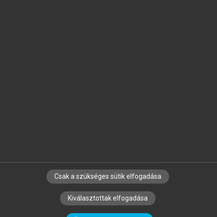
Jelöld meg a számodra fontos részeket, és
készíts
saját
jegyzeteket!
Egyéni előfizetéssel további
MeRSZ+ funkciókat
és
tartalmakat is elérhetsz.
Csak a szükséges sütik elfogadása
SZERZŐKNEK
CÉGEKNEK
KÖNYVTÁROSOKNAK
Kiválasztottak elfogadása
SZERKESZTÉSI ÉS LEKTORÁLÁSI ALAPELVEK