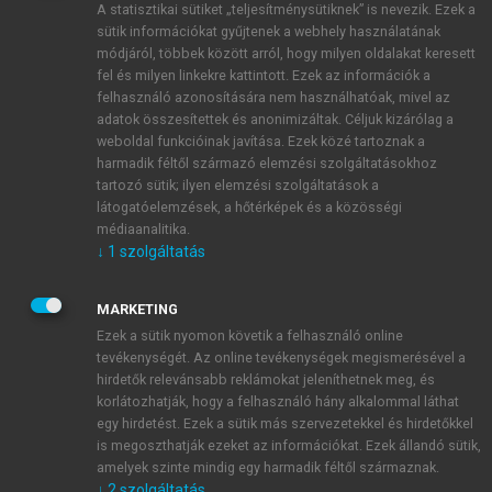
A statisztikai sütiket „teljesítménysütiknek” is nevezik. Ezek a
sütik információkat gyűjtenek a webhely használatának
módjáról, többek között arról, hogy milyen oldalakat keresett
ÚJ FIÓK LÉTREHOZÁSA
fel és milyen linkekre kattintott. Ezek az információk a
1 óra díjmentes hozzáférés
felhasználó azonosítására nem használhatóak, mivel az
adatok összesítettek és anonimizáltak. Céljuk kizárólag a
weboldal funkcióinak javítása. Ezek közé tartoznak a
E-MAIL-CÍM
harmadik féltől származó elemzési szolgáltatásokhoz
tartozó sütik; ilyen elemzési szolgáltatások a
látogatóelemzések, a hőtérképek és a közösségi
NÉV
médiaanalitika.
↓
1
szolgáltatás
JELSZÓ
MARKETING
Ezek a sütik nyomon követik a felhasználó online
tevékenységét. Az online tevékenységek megismerésével a
JELSZÓ ÚJRA
hirdetők relevánsabb reklámokat jeleníthetnek meg, és
korlátozhatják, hogy a felhasználó hány alkalommal láthat
egy hirdetést. Ezek a sütik más szervezetekkel és hirdetőkkel
is megoszthatják ezeket az információkat. Ezek állandó sütik,
Kérek értesítést a MeRSZ újdonságairól, akcióiról.
amelyek szinte mindig egy harmadik féltől származnak.
↓
2
szolgáltatás