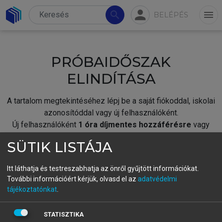
person
search
menu
BELÉPÉS
PRÓBAIDŐSZAK
ELINDÍTÁSA
A tartalom megtekintéséhez lépj be a saját fiókoddal, iskolai
azonosítóddal vagy új felhasználóként.
Új felhasználóként
1 óra díjmentes hozzáférésre
vagy
jogosult.
SÜTIK LISTÁJA
A próbaidőszak elindításához,
jelentkezz
be meglévő
fiókoddal,
vagy hozz létre új fiókot.
Itt láthatja és testreszabhatja az önről gyűjtött információkat.
További információért kérjük, olvasd el az
adatvédelmi
A regisztráció után a
próbaidőszak
automatikusan
elindul.
tájékoztatónkat
.
BELÉPÉS SAJÁT FIÓKKAL
STATISZTIKA