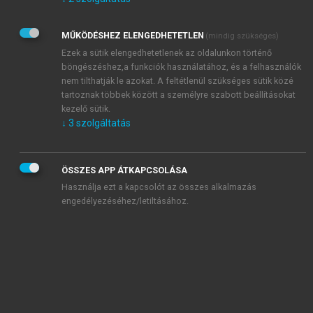
Kérek értesítést az Akadémiai Kiadó Zrt. újdonságairól,
akcióiról.
MŰKÖDÉSHEZ ELENGEDHETETLEN
(mindig szükséges)
Az
Adatkezelési tájékoztatóban
foglaltakat tudomásul
veszem és elfogadom.
Ezek a sütik elengedhetetlenek az oldalunkon történő
Az
Általános vásárlási feltételeket
, valamint a
szotar.net
és a
böngészéshez,a funkciók használatához, és a felhasználók
mersz.hu
oldalak licencszerződéseiben foglaltakat
nem tilthatják le azokat. A feltétlenül szükséges sütik közé
tudomásul veszem és elfogadom.
tartoznak többek között a személyre szabott beállításokat
kezelő sütik.
↓
3
szolgáltatás
KIPRÓBÁLOM
ÖSSZES APP ÁTKAPCSOLÁSA
Használja ezt a kapcsolót az összes alkalmazás
engedélyezéséhez/letiltásához.
MIÉRT ÉRDEMES A MERSZ ONLINE
OKOSKÖNYVTÁRAT HASZNÁLNI?