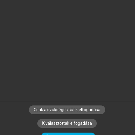
Jelöld meg a számodra fontos részeket, és
készíts
saját
jegyzeteket!
Egyéni előfizetéssel további
MeRSZ+ funkciókat
és
tartalmakat is elérhetsz.
Csak a szükséges sütik elfogadása
SZERZŐKNEK
CÉGEKNEK
KÖNYVTÁROSOKNAK
Kiválasztottak elfogadása
SZERKESZTÉSI ÉS LEKTORÁLÁSI ALAPELVEK