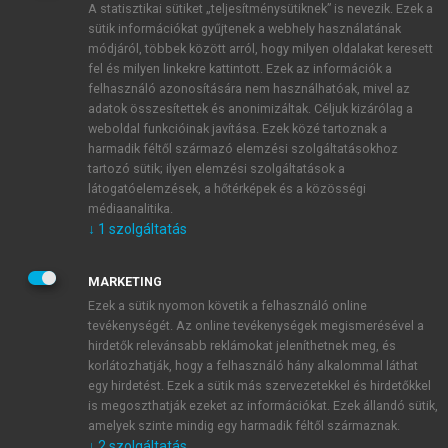
A statisztikai sütiket „teljesítménysütiknek” is nevezik. Ezek a
sütik információkat gyűjtenek a webhely használatának
módjáról, többek között arról, hogy milyen oldalakat keresett
ÚJ FIÓK LÉTREHOZÁSA
fel és milyen linkekre kattintott. Ezek az információk a
1 óra díjmentes hozzáférés
felhasználó azonosítására nem használhatóak, mivel az
adatok összesítettek és anonimizáltak. Céljuk kizárólag a
weboldal funkcióinak javítása. Ezek közé tartoznak a
E-MAIL-CÍM
harmadik féltől származó elemzési szolgáltatásokhoz
tartozó sütik; ilyen elemzési szolgáltatások a
látogatóelemzések, a hőtérképek és a közösségi
NÉV
médiaanalitika.
↓
1
szolgáltatás
JELSZÓ
MARKETING
Ezek a sütik nyomon követik a felhasználó online
tevékenységét. Az online tevékenységek megismerésével a
JELSZÓ ÚJRA
hirdetők relevánsabb reklámokat jeleníthetnek meg, és
korlátozhatják, hogy a felhasználó hány alkalommal láthat
egy hirdetést. Ezek a sütik más szervezetekkel és hirdetőkkel
is megoszthatják ezeket az információkat. Ezek állandó sütik,
Kérek értesítést a MeRSZ újdonságairól, akcióiról.
amelyek szinte mindig egy harmadik féltől származnak.
↓
2
szolgáltatás