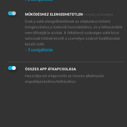
Kérek értesítést az Akadémiai Kiadó Zrt. újdonságairól,
akcióiról.
MŰKÖDÉSHEZ ELENGEDHETETLEN
(mindig szükséges)
Az
Adatkezelési tájékoztatóban
foglaltakat tudomásul
veszem és elfogadom.
Ezek a sütik elengedhetetlenek az oldalunkon történő
Az
Általános vásárlási feltételeket
, valamint a
szotar.net
és a
böngészéshez,a funkciók használatához, és a felhasználók
mersz.hu
oldalak licencszerződéseiben foglaltakat
nem tilthatják le azokat. A feltétlenül szükséges sütik közé
tudomásul veszem és elfogadom.
tartoznak többek között a személyre szabott beállításokat
kezelő sütik.
↓
3
szolgáltatás
KIPRÓBÁLOM
ÖSSZES APP ÁTKAPCSOLÁSA
Használja ezt a kapcsolót az összes alkalmazás
engedélyezéséhez/letiltásához.
MIÉRT ÉRDEMES A MERSZ ONLINE
OKOSKÖNYVTÁRAT HASZNÁLNI?