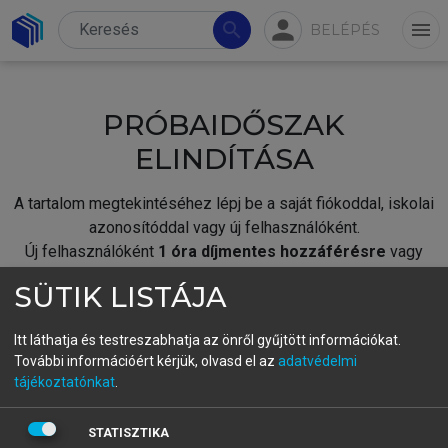
person
search
menu
BELÉPÉS
PRÓBAIDŐSZAK
ELINDÍTÁSA
A tartalom megtekintéséhez lépj be a saját fiókoddal, iskolai
azonosítóddal vagy új felhasználóként.
Új felhasználóként
1 óra díjmentes hozzáférésre
vagy
jogosult.
SÜTIK LISTÁJA
A próbaidőszak elindításához,
jelentkezz
be meglévő
fiókoddal,
vagy hozz létre új fiókot.
Itt láthatja és testreszabhatja az önről gyűjtött információkat.
További információért kérjük, olvasd el az
adatvédelmi
A regisztráció után a
próbaidőszak
automatikusan
elindul.
tájékoztatónkat
.
BELÉPÉS SAJÁT FIÓKKAL
STATISZTIKA