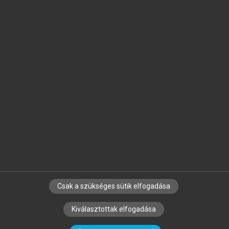
Jelöld meg a számodra fontos részeket, és
készíts
saját
jegyzeteket!
Egyéni előfizetéssel további
MeRSZ+ funkciókat
és
tartalmakat is elérhetsz.
Csak a szükséges sütik elfogadása
SZERZŐKNEK
CÉGEKNEK
KÖNYVTÁROSOKNAK
Kiválasztottak elfogadása
SZERKESZTÉSI ÉS LEKTORÁLÁSI ALAPELVEK