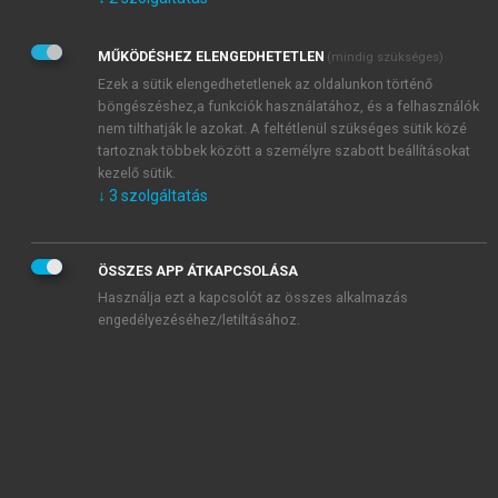
Kérek értesítést az Akadémiai Kiadó Zrt. újdonságairól,
akcióiról.
MŰKÖDÉSHEZ ELENGEDHETETLEN
(mindig szükséges)
Az
Adatkezelési tájékoztatóban
foglaltakat tudomásul
veszem és elfogadom.
Ezek a sütik elengedhetetlenek az oldalunkon történő
Az
Általános vásárlási feltételeket
, valamint a
szotar.net
és a
böngészéshez,a funkciók használatához, és a felhasználók
mersz.hu
oldalak licencszerződéseiben foglaltakat
nem tilthatják le azokat. A feltétlenül szükséges sütik közé
tudomásul veszem és elfogadom.
tartoznak többek között a személyre szabott beállításokat
kezelő sütik.
↓
3
szolgáltatás
KIPRÓBÁLOM
ÖSSZES APP ÁTKAPCSOLÁSA
Használja ezt a kapcsolót az összes alkalmazás
engedélyezéséhez/letiltásához.
MIÉRT ÉRDEMES A MERSZ ONLINE
OKOSKÖNYVTÁRAT HASZNÁLNI?