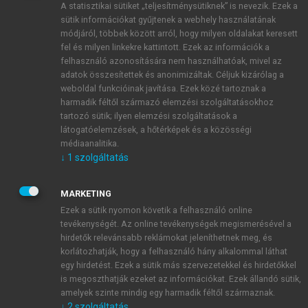
A statisztikai sütiket „teljesítménysütiknek” is nevezik. Ezek a
sütik információkat gyűjtenek a webhely használatának
módjáról, többek között arról, hogy milyen oldalakat keresett
ÚJ FIÓK LÉTREHOZÁSA
fel és milyen linkekre kattintott. Ezek az információk a
1 óra díjmentes hozzáférés
felhasználó azonosítására nem használhatóak, mivel az
adatok összesítettek és anonimizáltak. Céljuk kizárólag a
weboldal funkcióinak javítása. Ezek közé tartoznak a
E-MAIL-CÍM
harmadik féltől származó elemzési szolgáltatásokhoz
tartozó sütik; ilyen elemzési szolgáltatások a
látogatóelemzések, a hőtérképek és a közösségi
NÉV
médiaanalitika.
↓
1
szolgáltatás
JELSZÓ
MARKETING
Ezek a sütik nyomon követik a felhasználó online
tevékenységét. Az online tevékenységek megismerésével a
JELSZÓ ÚJRA
hirdetők relevánsabb reklámokat jeleníthetnek meg, és
korlátozhatják, hogy a felhasználó hány alkalommal láthat
egy hirdetést. Ezek a sütik más szervezetekkel és hirdetőkkel
is megoszthatják ezeket az információkat. Ezek állandó sütik,
Kérek értesítést a MeRSZ újdonságairól, akcióiról.
amelyek szinte mindig egy harmadik féltől származnak.
↓
2
szolgáltatás