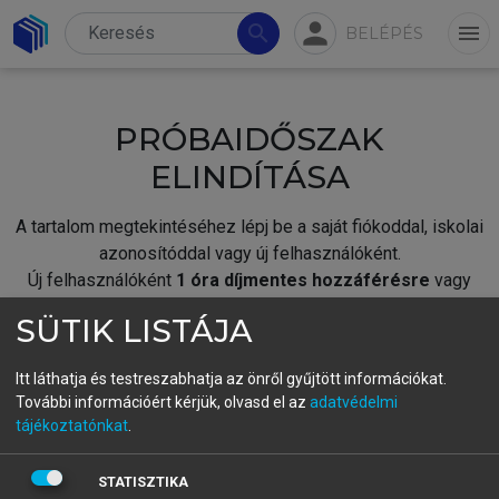
person
search
menu
BELÉPÉS
PRÓBAIDŐSZAK
ELINDÍTÁSA
A tartalom megtekintéséhez lépj be a saját fiókoddal, iskolai
azonosítóddal vagy új felhasználóként.
Új felhasználóként
1 óra díjmentes hozzáférésre
vagy
jogosult.
SÜTIK LISTÁJA
A próbaidőszak elindításához,
jelentkezz
be meglévő
fiókoddal,
vagy hozz létre új fiókot.
Itt láthatja és testreszabhatja az önről gyűjtött információkat.
További információért kérjük, olvasd el az
adatvédelmi
A regisztráció után a
próbaidőszak
automatikusan
elindul.
tájékoztatónkat
.
BELÉPÉS SAJÁT FIÓKKAL
STATISZTIKA