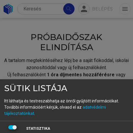
person
search
menu
BELÉPÉS
PRÓBAIDŐSZAK
ELINDÍTÁSA
A tartalom megtekintéséhez lépj be a saját fiókoddal, iskolai
azonosítóddal vagy új felhasználóként.
Új felhasználóként
1 óra díjmentes hozzáférésre
vagy
jogosult.
SÜTIK LISTÁJA
A próbaidőszak elindításához,
jelentkezz
be meglévő
fiókoddal,
vagy hozz létre új fiókot.
Itt láthatja és testreszabhatja az önről gyűjtött információkat.
További információért kérjük, olvasd el az
adatvédelmi
A regisztráció után a
próbaidőszak
automatikusan
elindul.
tájékoztatónkat
.
BELÉPÉS SAJÁT FIÓKKAL
STATISZTIKA