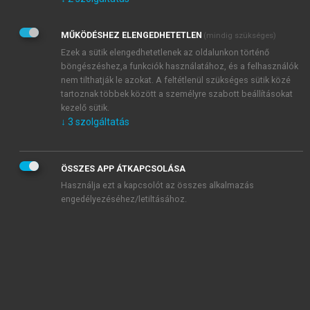
Kérek értesítést az Akadémiai Kiadó Zrt. újdonságairól,
akcióiról.
MŰKÖDÉSHEZ ELENGEDHETETLEN
(mindig szükséges)
Az
Adatkezelési tájékoztatóban
foglaltakat tudomásul
veszem és elfogadom.
Ezek a sütik elengedhetetlenek az oldalunkon történő
Az
Általános vásárlási feltételeket
, valamint a
szotar.net
és a
böngészéshez,a funkciók használatához, és a felhasználók
mersz.hu
oldalak licencszerződéseiben foglaltakat
nem tilthatják le azokat. A feltétlenül szükséges sütik közé
tudomásul veszem és elfogadom.
tartoznak többek között a személyre szabott beállításokat
kezelő sütik.
↓
3
szolgáltatás
KIPRÓBÁLOM
ÖSSZES APP ÁTKAPCSOLÁSA
Használja ezt a kapcsolót az összes alkalmazás
engedélyezéséhez/letiltásához.
MIÉRT ÉRDEMES A MERSZ ONLINE
OKOSKÖNYVTÁRAT HASZNÁLNI?