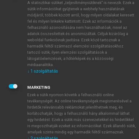
A statisztikai sütiket „teljesítménysütiknek” is nevezik. Ezek a
sütik információkat gyűjtenek a webhely használatának
módjáról, többek között arról, hogy milyen oldalakat keresett
ÚJ FIÓK LÉTREHOZÁSA
fel és milyen linkekre kattintott. Ezek az információk a
1 óra díjmentes hozzáférés
felhasználó azonosítására nem használhatóak, mivel az
adatok összesítettek és anonimizáltak. Céljuk kizárólag a
weboldal funkcióinak javítása. Ezek közé tartoznak a
E-MAIL-CÍM
harmadik féltől származó elemzési szolgáltatásokhoz
tartozó sütik; ilyen elemzési szolgáltatások a
látogatóelemzések, a hőtérképek és a közösségi
NÉV
médiaanalitika.
↓
1
szolgáltatás
JELSZÓ
MARKETING
Ezek a sütik nyomon követik a felhasználó online
tevékenységét. Az online tevékenységek megismerésével a
JELSZÓ ÚJRA
hirdetők relevánsabb reklámokat jeleníthetnek meg, és
korlátozhatják, hogy a felhasználó hány alkalommal láthat
egy hirdetést. Ezek a sütik más szervezetekkel és hirdetőkkel
is megoszthatják ezeket az információkat. Ezek állandó sütik,
Kérek értesítést a MeRSZ újdonságairól, akcióiról.
amelyek szinte mindig egy harmadik féltől származnak.
↓
2
szolgáltatás