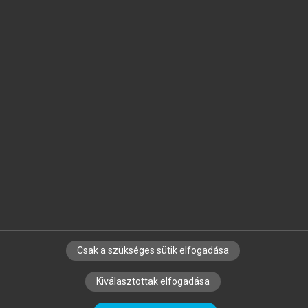
Jelöld meg a számodra fontos részeket, és
készíts
saját
jegyzeteket!
Egyéni előfizetéssel további
MeRSZ+ funkciókat
és
tartalmakat is elérhetsz.
Csak a szükséges sütik elfogadása
SZERZŐKNEK
CÉGEKNEK
KÖNYVTÁROSOKNAK
Kiválasztottak elfogadása
SZERKESZTÉSI ÉS LEKTORÁLÁSI ALAPELVEK